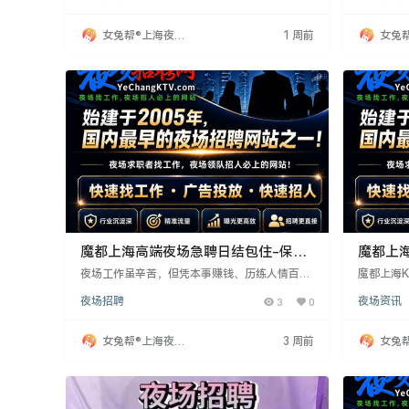
和待遇欺诈。
培训，外
作简单轻
女兔帮®上海夜场
1 周前
女兔
招聘网
招聘
魔都上海高端夜场急聘日结包住-保证
魔都上海
上班-无押金!
良心诚
夜场工作虽辛苦，但凭本事赚钱、历练人情百态
魔都上海
值得。关键是找靠谱领队，我们免费、福利好、
费。要求1
夜场招聘
3
0
夜场资讯
无学历经验要求。提供住宿、安全护航、高薪、
容为服务
公平试台、优越环境。无站位、无押金等，一两
议，包住
年打拼或改变命运。机会属于主动者，快来加
额有限，
女兔帮®上海夜场
3 周前
女兔
入！
招聘网
招聘