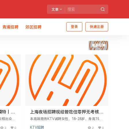
文章
青浦招聘
郊区招聘
登录
快速注册
高薪招聘
模特丨私
上海夜场招聘现结管吃住零押无考核不
限岁数
长相出众。
本高端商务KTV诚聘女性，18-28岁，身高155c
个包天单，
m及以上，气质出众，普通话流利。工作环境高
3
0
KTV招聘
2
0
务、工程、
端雅致，无内卷，薪资日结，包吃住，报销路