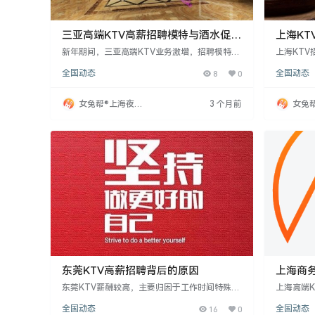
三亚高端KTV高薪招聘模特与酒水促销
上海KT
员
新年期间，三亚高端KTV业务激增，招聘模特与
上海KT
酒水促销员，岗位因高薪成为热门选择。这些岗
人能力差
全国动态
8
0
全国动态
位面向高收入群体，服务费高，薪资水平在夜班
形象气质
工作中罕见，新年期间更水涨船高。高端KTV提
能力是关
供税后高薪和良好福利，让员工有足够资金回家
薪酬。拥
女兔帮®上海夜场
3 个月前
女兔
团聚，并享受工作乐趣。表现出色的员工可成为
容易获得
招聘网
招聘
夜场明星，工作时间短但收入更高，有机会接触
需注重形
富裕客户
东莞KTV高薪招聘背后的原因
上海商
班多
东莞KTV薪酬较高，主要归因于工作时间特殊
上海高端
性。夜间工作体能消耗大，影响健康，故薪酬相
源，无押
全国动态
16
0
全国动态
应提高。作为服务行业，KTV顾客消费意愿强，
括佣金和奖