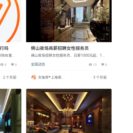
入行吗
佛山夜场高薪招聘女性服务员
量转向重情
佛山夜场招聘女性服务员，日薪1000元起，18
、外滩源等
至30岁，无需经验，提供培训。工作晚6点至凌
9
0
全国动态
13
0
8小时满
晨2点，全职优先。岗位职责为包房内服务，如
群消费信心
端茶倒水、签单。公司提供高薪、福利（免台
国公司中高
卡、免费食宿、五险一金、专车接送等）。鼓励
2 个月前
女兔帮®上海夜场
3 个月前
、分寸感和
应聘者勇于挑战，追求成长，实现梦想。团队经
招聘网
验丰富，理念共赢，期待加入者共创