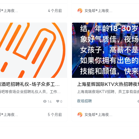
五官端正，气质优雅。提供住宿、交通
通。提供免费岗前培训，薪资高，多
利。适合有志于夜场行业发展的求职
合不将就、有追求的人，凭努力赚高
帮®上海夜场
4 个月前
女兔帮®上海夜场
丰富，环境舒适，团队融洽。
网
招聘网
箭酒吧招聘礼仪-场子众多工作
上海星辉国际KTV火热招聘夜
日结高薪等你来需求量大-不
酒吧等夜场企业招聘礼仪人员，工作氛
上海高端夜场KTV招聘，员工享有自
求职者提供稳定收入与良好环境。招聘
择，无需固定工装或酒水销售任务。
14
0
夜场招聘
9-35岁，身高1.58米以上，性格开
时间从下午7:30开始，每月6天休息
沟通与服务能力。工作内容包括商务助
工资。招聘18-30岁女性，身高159
、服务等，时间灵活。薪资提供日结或
求良好外观和开朗性格。基本日薪10
帮®上海夜场
5 个月前
女兔帮®上海夜场
分企业有住宿福利。夜场行业需求持续
优秀者薪资更高。加入即有机会提升
网
招聘网
合年轻人加入，建议提前准备资料，明
财富梦想。
势应聘。