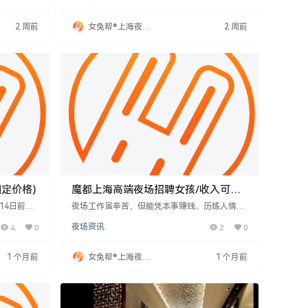
欠。
费。工作时间规律，专注即可增收，实现经济独
立。诚信高薪，共创辉煌。
2 周前
女兔帮®上海夜场
2 周前
招聘网
固定价格)
魔都上海高端夜场招聘女孩/收入可观
待遇好福利多
14日前后
夜场工作虽辛苦，但能凭本事赚钱、历练人情。
超860
关键是找到靠谱领队，我们平台免费、福利好，
4
0
夜场资讯
2
0
用新中式轻
无需学历经验，只求上进心。提供住宿、资源合
净值群体。
作、高薪、公平试台、安全护航、优越环境、轻
务，包括快
松工作模式。一两年打拼可改变命运，机会属于
1 个月前
女兔帮®上海夜场
1 个月前
记住客人的
主动者，欢迎加入！
招聘网