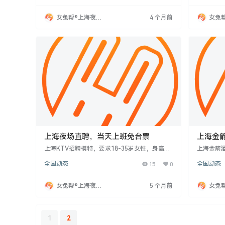
收入高，从而能提供优厚待遇。此外，KTV对员
5以上，
工形象、沟通能力及处事能力要求高，这些高标
补贴等福
女兔帮®上海夜场
4 个月前
女兔
准也支撑了高薪。因此，高薪酬是对员工付出与
者，机会
招聘网
招聘
行业特点的合理回报，得到广泛认可。
上海夜场直聘，当天上班免台票
上海金
氛围好
上海KTV招聘模特，要求18-35岁女性，身高15
上海金箭
5cm以上，形象良好，沟通能力强。工作内容包
围好，为
全国动态
15
0
全国动态
括接待客人、协助服务，工作压力低，无需站
要求年龄1
岗，可穿便服。公司提供培训体系，工作时间灵
朗，具备
活，无销售任务，面试不收费。客户质量高，工
理、接待
女兔帮®上海夜场
5 个月前
女兔
作环境安全透明，注重员工发展，提供激励机
月薪，部
招聘网
招聘
制。
增长，适
确自身优
1
2