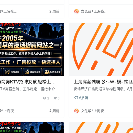
地面试合格者报销车费并安排住宿。工
企业及海外客户，待遇优厚，绝不拖
松，尊重个人，薪资高且即时发放。
帮®上海夜场
2 周前
女兔帮®上海夜场
网
招聘网
商务KTV招聘女孩.轻松上班
上海高薪诚聘 (外-W-模-式 
聘超赚
KTV高薪急聘，工作稳定，拒绝中介
夜场经济在北海迎来结构性回暖，6月
8-30岁，形象佳，开朗负责。工作内
客流环比增长37%，高端KTV客均消费
2
0
KTV招聘
顾客，点歌倒酒，活跃气氛。薪资面
元，包厢预订率达92%。这些场所采
宿，提供免费服装。现因场所升级，名
奢装修，主攻粤桂商旅客群与年轻高
先到先得。
前领班阿琳指出，夜场工作需精准服
帮®上海夜场
4 周前
女兔帮®上海夜场
速识别客人身份、预判续酒节点，并
网
招聘网
杯中余量和口味偏好。高薪背后是