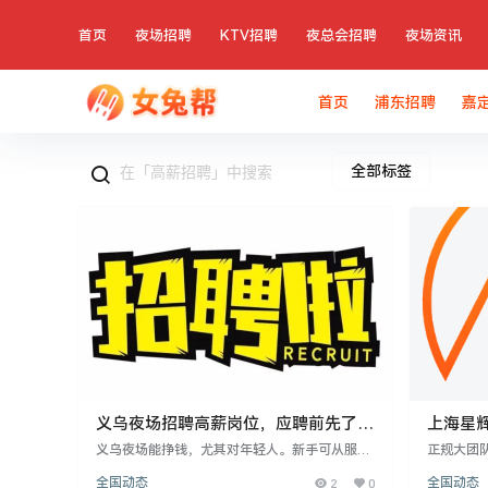
首页
夜场招聘
KTV招聘
夜总会招聘
夜场资讯
首页
浦东招聘
嘉
全部标签
义乌夜场招聘高薪岗位，应聘前先了解
上海星辉
这几件事
结35起
义乌夜场能挣钱，尤其对年轻人。新手可从服务
正规大团队
员、营销或前台做起，营销收入潜力大但需外
155cm
全国动态
2
0
全国动态
向，前台较轻松。面试要选正规场子，警惕押金
-20元