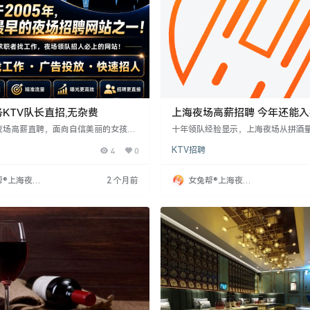
KTV队长直招,无杂费
上海夜场高薪招聘 今年还能
夜场高薪直聘，面向自信美丽的女孩，
十年领队经验显示，上海夜场从拼酒
cm+，形象气质佳。提供豪华公寓拎包
商、审美和服务。5月8日前后，静安
4
0
KTV招聘
活用品齐全，薪资丰厚，工作时间灵
高端会所客流环比增23%，包厢提前4
专车接送，旗下多家场所任选。面试需
房，主要因商务接待回暖和高净值客
功即上班，绝不收费。抓住机会，开启
回升。客户群为35-50岁企业主及跨
帮®上海夜场
2 个月前
女兔帮®上海夜场
。
层，偏好新中式轻奢装修，注重氛围
网
招聘网
即时响应。日薪1300起步，但