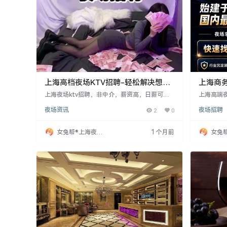
上海高档夜场KTV招聘-轻松解决想赚
上海商务
的难题
上海夜场ktv招聘，非中介，薪资高，日薪可达
上海高端
数千元，具体薪资取决于个人责任心和提成。招
身高160
夜场资讯
2
0
夜场招聘
聘对象为年龄18-28岁，身高160cm以上，相貌
入住，生
佳、气质佳、服务能力强者，无学历和户籍限
活。公司
制。工作要求吃苦耐劳，有赚钱动力。上海夜场
预约，成
女兔帮®上海夜场
1 个月前
女兔
工作稳定，适合想轻松赚钱的人。
高薪人生
招聘网
招聘