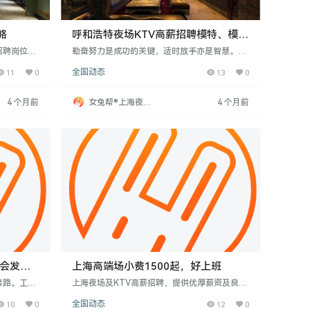
略
呼和浩特夜场KTV高薪招聘模特、模特
与DJ
招聘岗位竞
勤奋努力是成功的关键，适时放手亦是智慧。呼
了解岗位特
和浩特提供模特、DJ等兼职岗位，模特日结工资
11
0
全国动态
13
0
。虽然天生
2000元起，DJ日结至少500元，适合追求经济独
心准备，仍
立者。加入我们，在夜场KTV实现财富自由与梦
态度，保持
想。
4 个月前
女兔帮®上海夜场
4 个月前
青睐。
招聘网
上海高端场小费1500起，好上班
套路。工作
上海夜场及KTV高薪招聘，提供优厚薪资及良好
。要求18
环境。招聘对象为16-35岁女性，要求身高155c
10
0
全国动态
12
0
，善于沟
m以上、形象气质佳、普通话标准。部分场所小