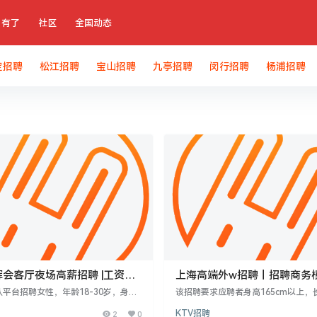
有了
社区
全国动态
定招聘
松江招聘
宝山招聘
九亭招聘
闵行招聘
杨浦招聘
会客厅夜场高薪招聘 |工资日
上海高端外w招聘丨招聘商务
，加入我们吧！
人纯出伴游招聘女孩
平台招聘女性，年龄18-30岁，身高
该招聘要求应聘者身高165cm以上，
以上，形象良好。提供日结薪资，起步15
需保证每月定期获得一个伴游单和三
2
0
KTV招聘
，不压不扣，完全归个人。无经验者提供
除例假外每日上班。工作内容涉及商