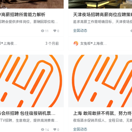
V高薪招聘所需能力解析
天津夜场招聘高薪岗位应聘策
V招聘会提供多样岗位，薪酬因职位和个
追求高薪工作需明确目标，天津夜场
异而不同，高薪需具备相应能力。个人
争激烈，面试表现是关键。应聘者应
11
0
全国动态
优越能吸引顾客，利于获得高薪。沟通
性，制定个性化策略，展现自身优势
键，能提升服务质量，获得更好口碑和
优势存在，但通过深入了解岗位、精
有唱歌、跳舞等特长能增加竞争力，更
能提升竞争力。面试中需注意细节与
帮®上海夜场
3 个月前
女兔帮®上海夜场
高薪。总之，想在上海KTV获得高薪，
自信专业，清晰表达，以获得面试官
网
招聘网
象、沟通和特长培养。
务会所招聘 包住宿报销机票二
上海 敢闯敢拼不将就，努力终会发
光！
KTV招聘，生意稳定，提供高消费客
夜场酒水促销员招人，全程日结，无
金、无任务，工作轻松。收入保障，包
地点在核心商圈，环境高端，氛围轻松
14
0
全国动态
金。招聘要求年龄18-35岁，身高15
-30岁，身高155cm以上，性格外向