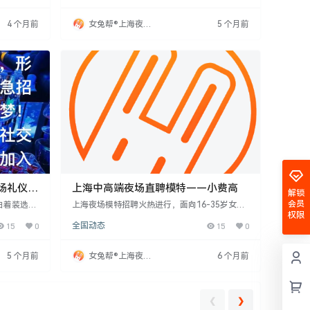
劳多得。适
费可达1500元起。公司提供培训支持，无经验者
薪。
亦可。工资每日结算，提供免费食宿，工作时间
4 个月前
女兔帮®上海夜场
5 个月前
为晚上8点至12点，可选兼职或全职。面试时间
招聘网
每日下午17:00至20:00，通过后当天可
场礼仪-
上海中高端夜场直聘模特——小费高
解锁
容错过
会员
由着装选
上海夜场模特招聘火热进行，面向16-35岁女
权限
工作灵活，
性，身高155cm以上，五官端正，提供高薪工作
15
0
全国动态
15
0
，当天结清
机会。公司直接招募，无需中介费，提供免费食
cm以上，要
宿及培训。工作时间晚上8点至12点，支持兼职
元起，条件
或全职。招聘要求外形佳、普通话标准，能接受
5 个月前
女兔帮®上海夜场
6 个月前
收入，实现
夜场工作。公司注重求职者形象与沟通能力，为
招聘网
上海夜场、KTV等场所提供人才。面试时间下午
17:00-
❮
❯