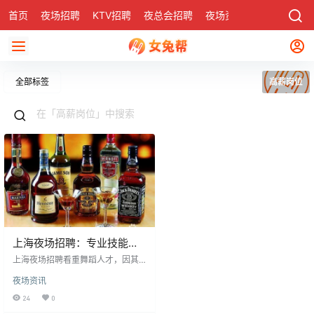
首页
夜场招聘
KTV招聘
夜总会招聘
夜场资讯
有了
社区
全部标签
高薪岗位
上海夜场招聘：专业技能人
才的高薪岗位
上海夜场招聘看重舞蹈人才，因其
能显著调节气氛，提升娱乐体验。
夜场资讯
专业舞者能引领全场，营造热烈氛
围，获得高收入。对于热爱跳舞且
24
0
技艺精湛者，上海夜场提供理想平