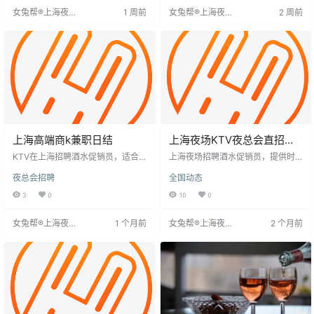
等，需良好人际交往能力。基本要
职。条件合格者直接电话联系安排
女兔帮®上海夜场
1 周前
女兔帮®上海夜场
2 周前
求为年龄18-35岁，身体健康，性格
面试。
招聘网
招聘网
开朗，无不良记录，能适应轮班。
上海夜生活丰富，为求职者提供良
好平台。
上海高端商k兼职日结
上海夜场KTV夜总会直招兼
职招聘-十年专业夜场团队
KTV在上海招聘酒水促销员，适合1
上海夜场招聘酒水促销员，提供时
8至30岁、身高160以上、形象端正
尚娱乐工作环境，与各界精英交
夜总会招聘
全国动态
的女生。工作内容为在包厢内促销
流，薪酬高。无押金入职，日结薪
酒水、活跃气氛、点歌倒酒、保持
资，收入稳定。年龄18-30岁，诚邀
3
0
10
0
整洁。待遇优厚，日结工资1600至
加入。
2800元，提供住宿或房补，专车接
女兔帮®上海夜场
1 个月前
女兔帮®上海夜场
2 个月前
送。工作时间晚上8点半至12点半，
招聘网
招聘网
偶有加班，但第二天可睡懒觉。工
作能锻炼社交能力，收入高，发展
空间