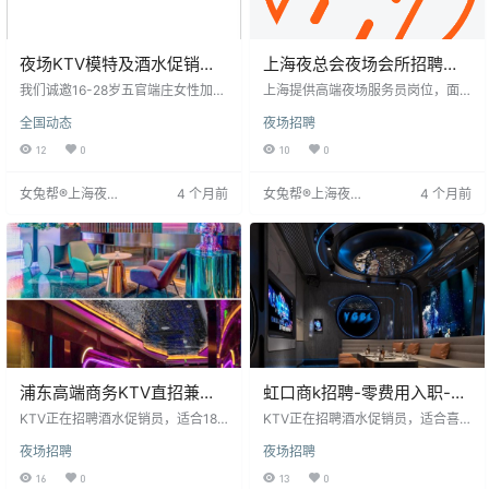
夜场KTV模特及酒水促销员
上海夜总会夜场会所招聘礼
招聘启事
仪酒水促销服务员
我们诚邀16-28岁五官端庄女性加入
上海提供高端夜场服务员岗位，面
夜场KTV团队，要求沟通协调能力
向18-35岁，净身高155cm以上，形
全国动态
夜场招聘
强、服务意识好，具备责任心和吃
象端正者。工作时间为每晚七点半
苦耐劳精神。提供包吃住（高端小
至凌晨，薪资日结，15-25元起。要
12
0
10
0
区或公寓），月收入丰厚，超预
求具备良好沟通、服务意识和应变
期。工作6小时/天，无需费用。薪资
能力，了解酒水知识。岗位无押金
女兔帮®上海夜场
4 个月前
女兔帮®上海夜场
4 个月前
6**起，根据能力调整。不看学历和
和订房任务，提供稳定收入和高端
招聘网
招聘网
经验，只看挑战自我、追求高薪的
社交机会，工作强度大但薪资较
信心。
高，有职业发展空间。形象与专业
服务态度是关键。
浦东高端商务KTV直招兼职
虹口商k招聘-零费用入职-高
全职包车费无压力
薪日结
KTV正在招聘酒水促销员，适合18
KTV正在招聘酒水促销员，适合喜
至30岁、身高160cm以上、长相端
欢热闹、善于社交的女生。要求18-
夜场招聘
夜场招聘
正的女生。工作内容为在包厢内促
30岁，身高160以上，形象端正。
销酒水、活跃气氛、点歌倒酒及保
工作内容包括促销酒水、活跃气
16
0
13
0
持整洁。待遇优厚，日结工资1600
氛、点歌倒酒及保持整洁，时间每