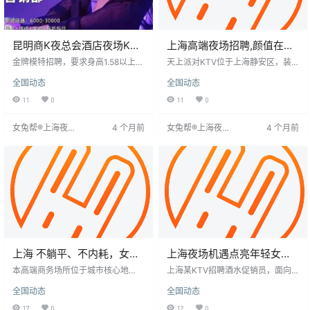
昆明商K夜总会酒店夜场KTV
上海高端夜场招聘,颜值在线
招聘模特礼仪酒水促销成就
满足各种需求
金牌模特招聘，要求身高1.58以上，
天上派对KTV位于上海静安区，装
精彩职场人生
18-35岁，形象气质佳。日结薪10-
修时髦，音响效果好，歌单齐全。
全国动态
全国动态
25元，多家KTV可选，昆明至全国
近期招聘酒水促销员，要求女性，
安排，工资当天结算，满24天有奖
年龄不超过30岁，身高160cm以
11
0
11
0
励。工作内容为促销酒水、唱歌、
上，工作为晚上包厢酒水服务，工
跳舞活跃气氛。需形象时尚漂亮，
资1300-1500元，当天结，提供宿
女兔帮®上海夜场
4 个月前
女兔帮®上海夜场
4 个月前
谈吐优雅，充满活力。承诺资料保
舍和车费报销。工作能锻炼人，收
招聘网
招聘网
密，使用艺名。提供高薪、人性化
入可观，交通方便，周边宵夜选择
管理，助求职者光鲜靓丽，拿高薪
多。公司环境好，管理层有耐心，
适合寻找晚间兼职者。
上海 不躺平、不内耗，女生
上海夜场机遇点亮年轻女孩
夜场日结，搞钱才是硬道
的职业新途
本高端商务场所位于城市核心地
上海某KTV招聘酒水促销员，面向1
理！
段，交通便利，客流量大，消费力
8-30岁女性，要求身高160cm以
全国动态
全国动态
强劲。现招聘酒水促销人员和包房
上，性格开朗。工作内容包括推广
服务员，仅限女性，18-34岁，形象
酒水、倒酒、活跃气氛及简单整
17
0
12
0