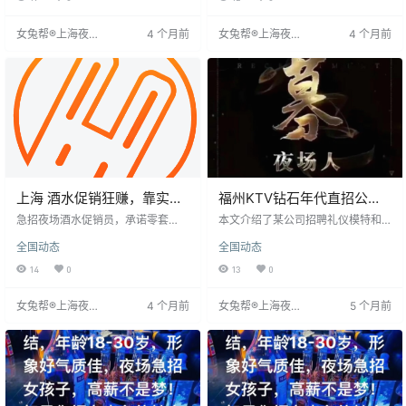
气质出众，普通话标准，沟通能力
理。薪资按日结算，表现优异者薪
强。提供免费培训，薪资透明按日
资更高。公司提供免费宿舍及通勤
女兔帮®上海夜场
4 个月前
女兔帮®上海夜场
4 个月前
结算，无拖欠。欢迎无经验者加
班车，工作地点位于市中心，环境
招聘网
招聘网
入，凭努力挣足体面与自由。
优雅，客源稳定。工作轻松，收入
稳定，适合希望积累经验、拓展人
脉的年轻女孩。
上海 酒水促销狂赚，靠实干
福州KTV钻石年代直招公司
逆袭，前程皆可兑现！
享内推无压力工资诚信日结
急招夜场酒水促销员，承诺零套
本文介绍了某公司招聘礼仪模特和
路、真日结，薪资高且稳定。工作
酒水促销岗位，面向全国，提供日
全国动态
全国动态
环境奢华舒适，团队氛围轻松，要
结薪资，商务平台薪酬1300-3000
求18-30岁，身高155cm以上，性
元。要求应聘者形象端正、开朗、
14
0
13
0
格活泼外向，无需经验。多劳多
心理素质好，无经验者免费培训。
得，日均收入可达千元，提供展示
招聘对身高有要求，但形象突出者
女兔帮®上海夜场
4 个月前
女兔帮®上海夜场
5 个月前
自我、实现梦想的平台。
可放宽。公司通过微信初试，绝不
招聘网
招聘网
收费，报销路费，提供住宿，保护
隐私，上班使用艺名，工资日结。
工作环境高端，客人素质好，有