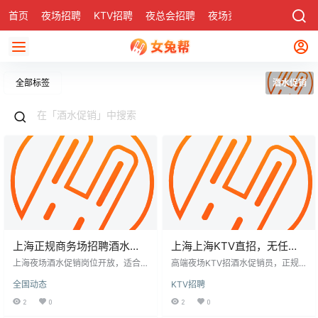
首页
夜场招聘
KTV招聘
夜总会招聘
夜场资讯
有了
社区
全部标签
酒水促销
上海正规商务场招聘酒水促
上海上海KTV直招，无任何
销
费用，可兼职
上海夜场酒水促销岗位开放，适合
高端夜场KTV招酒水促销员，正规
娱乐行业求职者。要求相对宽松，
商务场所，生意稳定。要求女性形
全国动态
KTV招聘
注重沟通能力和服务意识，无经验
象佳，无不良嗜好，有无经验均
者亦可。主要职责为酒水推销、顾
可，提供免费培训。工作内容为活
2
0
2
0
客服务。岗位包括促销员、服务员
跃气氛，时间晚上8点至12点，可兼