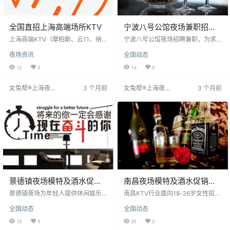
全国直招上海高端场所KTV
宁波八号公馆夜场兼职招聘
高薪模特及酒水促销
上海高端KTV（摩柏斯、云11、纳
宁波八号公馆夜场招聘兼职，为求
斯顿等）全国招聘酒水促销人员，
职者提供增加收入、积累经验的机
夜场资讯
全国动态
要求女性年龄18-30岁，身高155c
会。工作时间灵活，适合学生兼
m以上，形象好，有无经验均可，全
职，无需繁重任务。薪资日结，从1
12
0
14
0
职或兼职。薪资日结，范围1500-8
200元起步，最高可达2000元以
000元，无任务，工作时间灵活。
上，取决于工作表现，努力月入数
女兔帮®上海夜场
3 个月前
女兔帮®上海夜场
3 个月前
着装为白色上衣黑色短裙。欢迎有
万可能。年底旺季招聘，需求旺
招聘网
招聘网
赚钱欲望者应聘，男士及资源公司
盛，是事业发展的好机会，欲应聘
勿扰。
者请尽快联系。
景德镇夜场模特及酒水促销
南昌夜场模特及酒水促销员
员招聘要求与职业特点
招聘信息
景德镇夜场为年轻人提供休闲娱乐
南昌KTV行业面向18-26岁女性招聘
场所，其中模特职位要求应聘者年
模特及酒水促销员，要求形象时
全国动态
全国动态
轻漂亮、充满活力，具备较高素
尚、气质良好，提供日薪800元起。
质。工作主要是服务客人，促销酒
无需学历背景，无入场费，当天可
13
0
35
0
水、唱歌跳舞，创造愉快体验。需
上班，工作时间为晚上8点至12点。