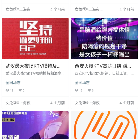
至3900元，提供住宿或房补，并有
晚8点半至12点半，日结工资1600-
女兔帮®上海夜场
4 个月前
女兔帮®上海夜场
4 个月前
专车接送。工作时间晚上8点半至12
3900元。提供住宿和交通补贴，团
招聘网
招聘网
点半，第二天可睡懒觉。此工作能
队氛围好，老员工带新人。此工作
锻炼社交能力，收入较高，团队氛
能锻炼社交能力，收入较高，适合
围好
寻求快速成长和较高收入的人
武汉最大夜场KTV模特及酒
西安火爆KTV高薪日结 赚钱
水促销员招聘
缺钱女孩看过来兼职全职皆
武汉最大夜场KTV招聘模特和酒水
西安KTV招酒水促销，日结工资，
促销员，日薪1000元，无需处理IC
可
无需办卡，保护隐私。要求女性，
全国动态
全国动态
卡，工作轻松。职位要求性格开
身高158cm以上，年龄18-32岁，形
朗，模特需身高165cm以上，无经
象佳。馈赠贵重物品归个人。有无
12
0
12
0
验亦可。面试时间每晚19点21分和2
经验均可，提供免费培训，经理全
1点。公司位于市中心，提供发展空
程管理。当天可上班，上班率高，
女兔帮®上海夜场
4 个月前
女兔帮®上海夜场
4 个月前
间，期待有志者加入，共创辉煌。
高单多。联系可留联系方式。
招聘网
招聘网