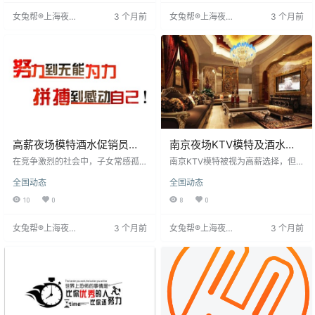
要机灵应变，善于沟通，擅长才艺
公司提供免费培训、形象包装、住
女兔帮®上海夜场
3 个月前
女兔帮®上海夜场
3 个月前
者更佳。外形不靓或不善交流者难
宿餐饮及空调等设施，环境优美无
招聘网
招聘网
以胜任。夜场更倾向于选择外形
押金。工作前费用全包，面试时间
佳、会交流、有才艺的模特，为夜
灵活，管理人性化，确保绿色健
场带来活力和业绩。
康、正规合法。
高薪夜场模特酒水促销员招
南京夜场KTV模特及酒水促
聘，孝敬父母的选择
销员招聘解析
在竞争激烈的社会中，子女常感孤
南京KTV模特被视为高薪选择，但
独，努力工作赚钱孝敬父母成为普
现实与梦想存在差距，提升能力、
全国动态
全国动态
遍追求。金钱对个人尊严和家庭责
明确职业定位至关重要。许多年轻
任至关重要。针对18-28岁形象气质
人关注南京夜场KTV招聘，认为其
10
0
8
0
佳、身高160以上的女性，提供高薪
能提升能力、找准职业方向。夜场
夜场模特酒水促销工作，日薪800-1
招聘能长期存在，因其展现明确发
女兔帮®上海夜场
3 个月前
女兔帮®上海夜场
3 个月前
500元，车费报销，工作晚8点至12
展目标，帮助确定职业方向。明确
招聘网
招聘网
点，住宿环境舒适。此机会为渴望
发展方向能获得稳定职业前景，帮
快速积累财富、孝敬父母者提供平
助年轻人全身心投入职业目标。
台。