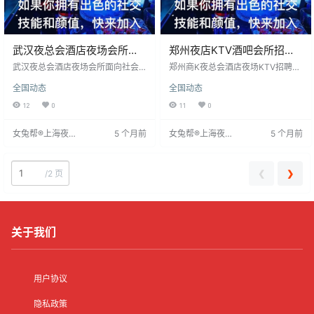
武汉夜总会酒店夜场会所招
郑州夜店KTV酒吧会所招聘
聘酒水促销模特礼仪模特近
礼仪模特酒水促销模特，早
武汉夜总会酒店夜场会所面向社会
郑州商K夜总会酒店夜场KTV招聘服
把握择业机会
招聘服务员、酒水促销及模特礼仪
去奋斗，梦想早一步
务员、酒水促销及模特礼仪，要求
全国动态
全国动态
人员。招聘对象为18-32岁形象气质
有才无德者限制录用。特别招募优
佳、热情好客、具备团队合作精神
雅自信的女模特，通过舞台表演吸
12
0
11
0
和责任心的女性。岗位职责包括服
引观众，提供日结薪酬，收入12至4
务客人、促销酒水及水果等。公司
0平台，并享有灵活工作安排及专业
女兔帮®上海夜场
5 个月前
女兔帮®上海夜场
5 个月前
提供具有竞争力的薪资福利、职业
培训。应聘者需展现高贵典雅形
招聘网
招聘网
发展平台和培训机会，并关注员工
象，与观众互动，为夜场增添魅
身心健康，营造和谐工作氛围。把
力。
握择业机会，加入我们，共创美好
❮
❯
/
2 页
未来。
关于我们
用户协议
隐私政策