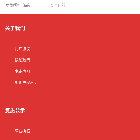
位，让她们根据兴趣选择。工作压
女兔帮®上海夜场
3 个月前
力小，收入可观，深受女生喜爱。
招聘网
随着业务扩展，招聘人数增加，女
生们可安心选择，实现轻松赚钱的
目标。
关于我们
用户协议
隐私政策
免责声明
知识产权声明
资质公示
营业执照