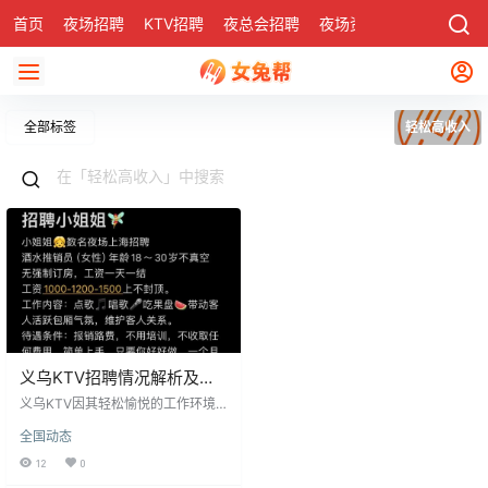
首页
夜场招聘
KTV招聘
夜总会招聘
夜场资讯
有了
社区
全部标签
轻松高收入
义乌KTV招聘情况解析及工
作体验分享
义乌KTV因其轻松愉悦的工作环境
和相对较高的收入，成为许多女生
全国动态
的优选。这些工作合法合规，完全
基于自愿原则，保障员工权益。KT
12
0
V为女生提供模特、包房公主等岗