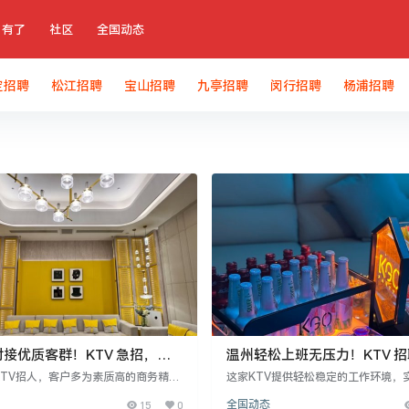
有了
社区
全国动态
定招聘
松江招聘
宝山招聘
九亭招聘
闵行招聘
杨浦招聘
接优质客群！KTV 急招，沟
温州轻松上班无压力！KTV 
还能攒人脉，新手也能快速上手
全配置拉满，新手也能快速适
KTV招人，客户多为素质高的商务精英
这家KTV提供轻松稳定的工作环境，
工作轻松，无需处理难缠客情。无论有
小时工作制，中间有充足休息，工作
15
0
全国动态
入职后由资深经理手把手带教，快速上
无需久坐或高强度劳动。安全保障严