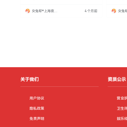
定制，轻松赚钱。团队氛围融洽，后台实力雄
手。收入
厚，致力于为美女们打造舒适赚钱的环境。招聘
买房买车
女兔帮®上海夜场
4 个月前
女兔
夜场模特。
来发展铺
招聘网
招聘
关于我们
资质公示
用户协议
营业
隐私政策
卫生
免责声明
娱乐