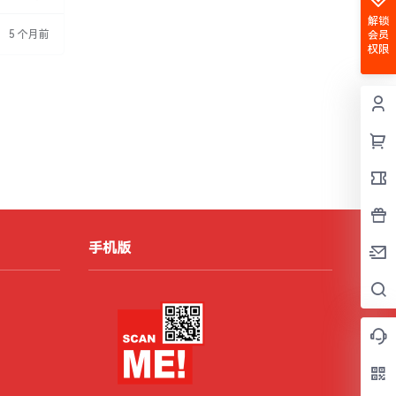
员工休息
解锁
心带教，客
5 个月前
会员
收入可观，
权限
手机版