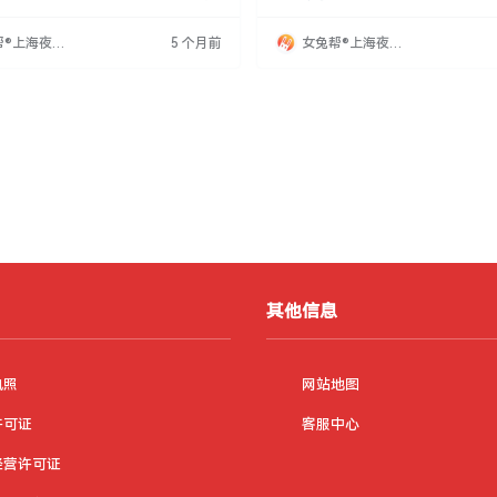
可观，提成高，踏实工作一两年可实现
店登记、可疑人员排查、独立锁控的
目标。同时能积累有价值的人脉，为未
室，以及晚班护送服务。公司提供耐
帮®上海夜场
5 个月前
女兔帮®上海夜场
路。
户多为高端群体，服务轻松无纠纷。
网
招聘网
适合想稳定赚钱的人。
其他信息
执照
网站地图
许可证
客服中心
经营许可证