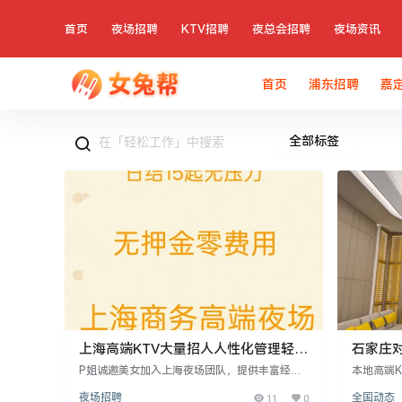
首页
夜场招聘
KTV招聘
夜总会招聘
夜场资讯
首页
浦东招聘
嘉
全部标签
上海高端KTV大量招人人性化管理轻松
石家庄对
工作氛围
通轻松
P姐诚邀美女加入上海夜场团队，提供丰富经验
本地高端
和广泛资源，确保安全与信誉。加入后可享稳定
和高管，
夜场招聘
11
0
全国动态
工作、无限资源和奢华体验，根据个人情况量身
无经验，