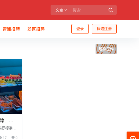
文章
青浦招聘
郊区招聘
登录
快速注册
轻松工作
招聘，安
应
实行标准8
内容简单，
17
0
格，包括门