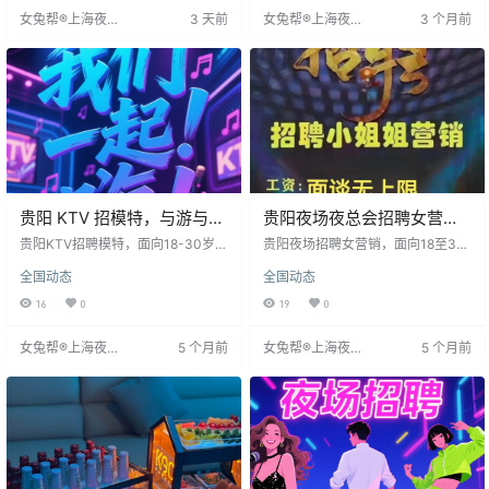
这些地方方便，能让她们放松心
提供职业保障、灵活安排和丰厚收
女兔帮®上海夜场
3 天前
女兔帮®上海夜场
3 个月前
情，犒劳自己。
入，减轻经济压力。随着夜生活流
招聘网
招聘网
行趋势，夜场对金牌模特的需求增
加，招聘面向全国，年龄要求18至2
6岁，注重模特的情商、身高、形象
和气质，以提升
贵阳 KTV 招模特，与游与应
贵阳夜场夜总会招聘女营
酬出差打钱多
销，开启职业新篇
贵阳KTV招聘模特，面向18-30岁身
贵阳夜场招聘女营销，面向18至30
高160cm以上女生，无需经验，门
岁、身高160厘米以上女性。工作内
全国动态
全国动态
槛低。工作内容包括促销酒水、活
容简单，主要为包厢客户推广酒
跃气氛、商务应酬、陪同出游及出
水、活跃气氛及基础服务，客户层
16
0
19
0
差，场景丰富，报酬高。客户层次
次高，管理直接，易上手。待遇优
高，相处体面，有大经理带教。待
厚，包机票路费、食宿，工资日结
女兔帮®上海夜场
5 个月前
女兔帮®上海夜场
5 个月前
遇优厚，包机票食宿，工资日结，
（1600-2800元），提供班车。工
招聘网
招聘网
日薪1600-2800元，额外参与项目
作地点在贵阳繁华商圈，可积累人
更高，上下班班车接送。适合想快
脉，体验当地美食与景点。鼓励年
速赚钱的女生，机会
轻人勇敢尝试。