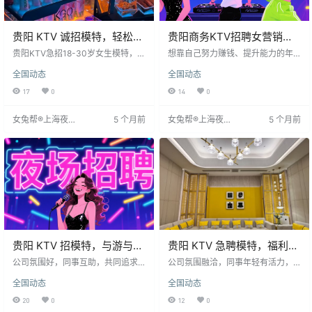
贵阳 KTV 诚招模特，轻松入
贵阳商务KTV招聘女营销，
职享好上班，包住宿包机票
福利优厚机会多
贵阳KTV急招18-30岁女生模特，身
想靠自己努力赚钱、提升能力的年
高160cm以上，无经验亦可。工作
轻人，贵阳夜场女营销团队是个好
全国动态
全国动态
轻松，主要为包厢促销酒水、活跃
机会。公司氛围好，同事互助如家
气氛及简单清洁，客户层次高，沟
人。加入不仅能稳定拿高薪，还能
17
0
14
0
通体面。公司提供全程培训，新人
锻炼沟通能力、拓展视野，或找到
一周上手。待遇优厚：包机票食
长期发展方向。期待符合条件的女
女兔帮®上海夜场
5 个月前
女兔帮®上海夜场
5 个月前
宿，工资日结1600-2800元，通勤
生加入，在贵阳开启新职业旅程。
招聘网
招聘网
提供班车。适合想快速就业兼顾生
活的女生。
贵阳 KTV 招模特，与游与应
贵阳 KTV 急聘模特，福利到
酬出差赚大钱
位易上手＋包住宿包机票
公司氛围好，同事互助，共同追求
公司氛围融洽，同事年轻有活力，
高收入。加入贵阳KTV模特团队，
团队合作度高。加入贵阳KTV模特
全国动态
全国动态
无需复杂技能，参与多元工作场景
团队，既能通过努力增加收入，又
即可稳定赚高薪、攒大钱，并拓宽
能锻炼沟通能力，并可能探索长期
20
0
12
0
眼界。欢迎想赚钱的女生加入，在
职业发展方向。期待符合条件的女