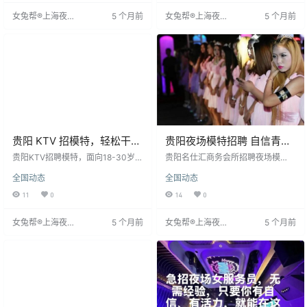
贵阳靠自己实现收入目标。
生加入，共同在贵阳创造美好生
女兔帮®上海夜场
5 个月前
女兔帮®上海夜场
5 个月前
活。
招聘网
招聘网
贵阳 KTV 招模特，轻松干好
贵阳夜场模特招聘 自信青春
赚钱＋包机票包住宿
圆梦舞台
贵阳KTV招聘模特，面向18-30岁女
贵阳名仕汇商务会所招聘夜场模
生，身高160cm以上，无需经验，
特，长期免费，无押金，提供机票
全国动态
全国动态
门槛低。工作轻松，主要促销酒
住宿报销。要求形象气质佳，165c
水、活跃气氛，客户层次高，易上
m以上，外形靓丽，采用日结薪资。
11
0
14
0
手。待遇优厚，包机票食宿，工资
提供专业培训，使用艺名工作。咨
日结1600-2800元，上下班班车接
询微信实时回复。这是一个展现青
女兔帮®上海夜场
5 个月前
女兔帮®上海夜场
5 个月前
送。贵阳夜经济发达，KTV行业稳
春美丽、实现经济独立、改善生
招聘网
招聘网
定，赚钱机会多，生活成本低，攒
活、实现个人价值的平台。公司诚
钱快。
信可靠，期待加入。