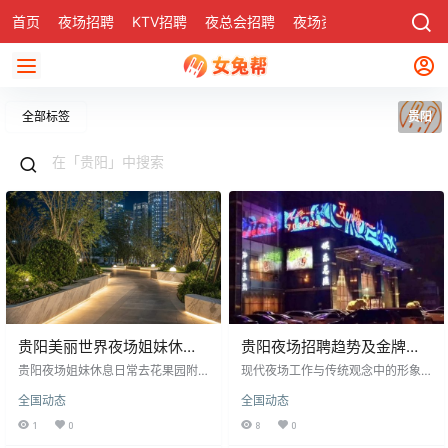
首页
夜场招聘
KTV招聘
夜总会招聘
夜场资讯
有了
社区
全部标签
贵阳
贵阳美丽世界夜场姐妹休息
贵阳夜场招聘趋势及金牌模
日去哪逛，这几个地方真心
特要求解析
贵阳夜场姐妹休息日常去花果园附
现代夜场工作与传统观念中的形象
推荐
近逛商场、试护肤品，逛累了会去
已大相径庭，尤其在高素质消费者
全国动态
全国动态
咖啡厅喝下午茶，聊聊天。做指甲
聚集的贵阳夜场，被灌酒等情况已
和头发也是重点，南明区美甲店性
不存在。因此，夜场工作吸引了许
1
0
8
0
价比高，云岩区发型维持时间长。
多求职者，特别是女青年，因其能