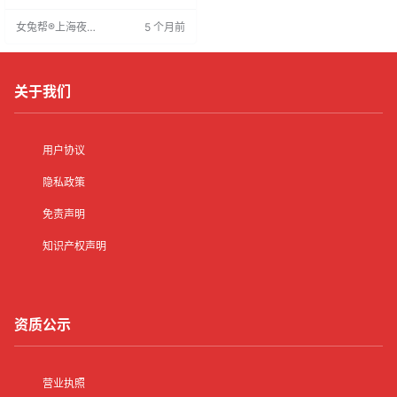
主要在演艺厅走秀互动。业余模特
女兔帮®上海夜场
5 个月前
表现优异者可转为正式员工，有机
招聘网
会参与广告或杂志拍摄。工作晚间
开始，具体时段可详询。
关于我们
用户协议
隐私政策
免责声明
知识产权声明
资质公示
营业执照