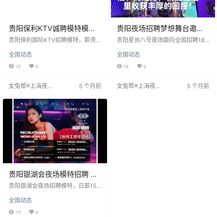
贵阳保利KTV诚聘模特模特
贵阳夜场招聘梦想舞台邀你
高薪日结住宿机票全包
共舞
贵阳保利国际KTV招聘模特，薪资
贵阳星尚八号夜场面向全国招聘18-
日结，无需费用。提供免费住宿及
33岁女性，身高156cm以上，形象
全国动态
全国动态
机票报销。要求年龄18-34岁，形象
佳，提供开酒点歌、互动促销等工
气质佳，女性身高达标，笑容甜
作。薪资日结，全国联盟场保障。
19
0
15
0
美，气质时尚。善于沟通，有责任
面试通过当天上岗，自备裙装高跟
心及服务意识，经验者优先。薪资1
鞋，公司提供化妆师支持，无押
女兔帮®上海夜场
5 个月前
女兔帮®上海夜场
5 个月前
200-2000元/场，当日结算。提供
金。强调交流与坚持，给予物质与
招聘网
招聘网
员工宿舍，工作环境优良。有意者
精神回报。适合寻求突破者，欢迎
请联系阿杰。
加入。
贵阳银湖会夜场模特招聘 时
尚走秀互动高薪日结
贵阳银湖会夜场招聘模特，日薪150
0-2200元，提供住宿，无需费用。
全国动态
工作时段灵活，有二班三班，收益
可观。应聘者需18-33岁女性，身高
17
0
158cm以上，形象时尚气质出众，