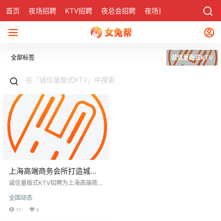
首页
夜场招聘
KTV招聘
夜总会招聘
夜场资讯
有了
社区
全部标签
诚信量贩式KTV
上海高端商务会所打造城市
精英社交新场景
诚信量贩式KTV招聘为上海高端夜
场注入活力，吸引创业者关注。高
全国动态
端商务KTV提供优质娱乐与商务交
流场所，注重员工团队建设。其特
11
0
点在于独特氛围、服务质量及优越