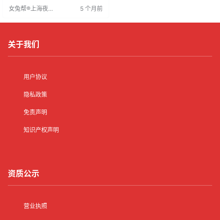
选址。招聘面向有志青年，提供服
女兔帮®上海夜场
5 个月前
务与管理等职位，要求良好沟通、
招聘网
亲和力及抗压能力，优先考虑有经
验者。招聘方提供完善培训、竞争
性薪资及晋升机会，助力员工职业
发展。
关于我们
用户协议
隐私政策
免责声明
知识产权声明
资质公示
营业执照