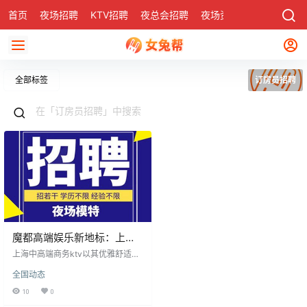
首页
夜场招聘
KTV招聘
夜总会招聘
夜场资讯
有了
社区
全部标签
订房员招聘
魔都高端娱乐新地标：上海
中高端商务ktv引领时尚风潮
上海中高端商务ktv以其优雅舒适的
环境、专业贴心的服务，成为商务
全国动态
接待与娱乐聚会的理想场所，吸引
大量客户，也吸引创业者。该场所
10
0
交通便利，生活配套完善，适合创