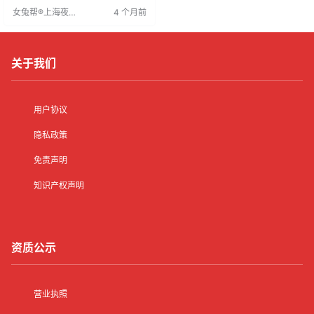
业者发展。随着夜场行业竞争加
女兔帮®上海夜场
4 个月前
剧，消费者更注重体验，人才需求
招聘网
增长。现诚聘订房员，要求形象气
质佳、语言表达能力强，负责客户
预约与接待。
关于我们
用户协议
隐私政策
免责声明
知识产权声明
资质公示
营业执照