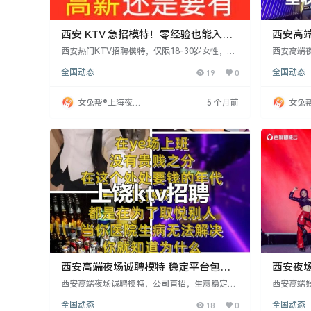
西安 KTV 急招模特！零经验也能入
西安高
职，大经理带 + 日结高薪
自由发
西安热门KTV招聘模特，仅限18-30岁女性，身
西安高端
高160cm以上，零经验者亦可。工作地点在核心
工作及理
全国动态
19
0
全国动态
商圈，客户多为企业高管等优质人群，无需自己
人生活。要
找客源。日常任务简单，只需聊促销酒水、活跃
格开朗，
气氛，偶尔递送物品，大经理1对1带教，新人3
质高，消
女兔帮®上海夜场
5 个月前
女兔
天内即可独立赚钱。工资日结，日薪1600-2800
欠。面试
招聘网
招聘
元，另有与游、应酬等额外
职皆可，
费住宿，
西安高端夜场诚聘模特 稳定平台包住
西安夜
宿
舞台
西安高端夜场诚聘模特，公司直招，生意稳定，
西安高端
提供可靠平台。提供舒适住宿，专业经理指导，
中、性格
全国动态
18
0
全国动态
薪资日结。建议直接联系驻场经理，避免中介，
称，具备