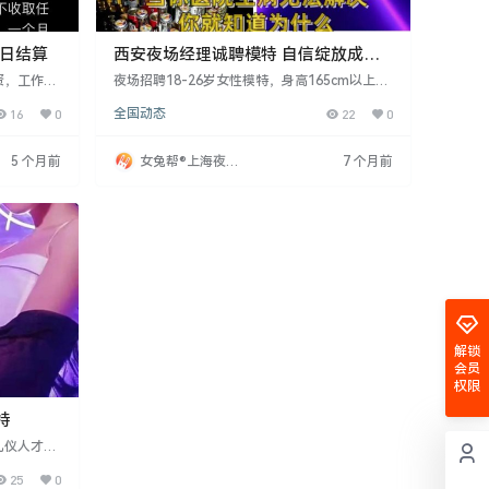
当日结算
西安夜场经理诚聘模特 自信绽放成就
精彩人生
资，工作内
夜场招聘18-26岁女性模特，身高165cm以上，
和促销。公
形象气质佳者优先，条件优秀者可放宽。薪资每
16
0
全国动态
22
0
m以上，条
日结算，无需押金，提供食宿保障，支持用艺名
服务，无演
工作。公司注重隐私，助你开启职业新篇章。活
。公司拥有
出精彩，吸引美好未来。
5 个月前
女兔帮®上海夜场
7 个月前
意者请联系
招聘网
解锁
会员
权限
特
礼仪人才，
满18周
25
0
当天上岗即