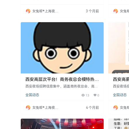
基础。消费者支持带来优势资源和问题化解能
特，工作
力，使机构在竞争中脱颖而出。这种经营理念提
分要求的
女兔帮®上海夜场
3 个月前
女兔
升了市场竞争力，为其持续发展提供动力，未来
择，高订房
招聘网
招聘
将继续保持领先地位，提供优质服务。
岁，形象气
提供免费
西安高层次平台！商务夜总会模特热
西安高
招，对接高端客户
你来/包
西安夜场招聘信息集中，涵盖商务夜总会、高端
西安夜场
KTV等场所，主要招聘模特、服务员、礼宾员及
KTV的
全国动态
13
0
全国动态
促销员。部分岗位提供日结高薪、包食宿且不扣
无经验者
费用，尤其吸引新入职者。招聘强调颜值和诚
场所招聘
信，面向本地及外来求职者，岗位需求量大，适
向本地，
女兔帮®上海夜场
4 个月前
女兔
合寻求短期或兼职工作的人士。
招聘网
招聘