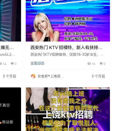
火爆无经
西安热门 KTV 招模特，新人有扶持赚
钱稳
0cm以上女
西安热门KTV招聘模特，仅限18-30岁女生，身
门商圈，生
高160cm以上，零经验亦可。KTV地处繁华地
14
0
全国动态
16
0
需体力。有
段，生意火爆，客户多为企业高管，工作简单，
手，有经验
无需体力。提供大经理一对一带教，新人专属扶
0-2800
持，3天内即可独立赚钱。工资日结，日薪1600
5 个月前
女兔帮®上海夜场
5 个月前
宿等福利。
-2800元，另有与游、应酬等额外收入。
招聘网