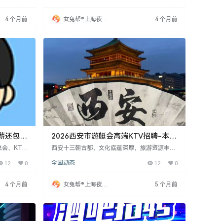
因素，基本
用。要求主要看颜值，对身高限制不严。招聘信
场招聘量
息显示夜场生意火爆，每日有空缺岗位，适合寻
4 个月前
女兔帮®上海夜场
4 个月前
尝试，为自
求短期或兼职工作的人士加入。
招聘网
薪还包食
2026西安市游艇会高端KTV招聘-本地
实力靠谱团队-高薪日结邀您加入！
会、KTV
西安十三朝古都，文化底蕴深厚，旅游资源丰
等岗位。部
富，夜生活精彩。西安市游艇会高端KTV因业务
12
0
全国动态
12
0
聘条件主要
发展，招聘18-30岁女性服务员，身高165cm及
生意火爆，
以上，负责酒水推介和包厢服务。公司提供系统
的人士加
化培训，薪资1800-2200元，额外奖金，当天结
4 个月前
女兔帮®上海夜场
5 个月前
算。提供住房补贴或租房补助，解决异地求职后
招聘网
顾之忧。