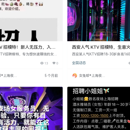
TV 招模特！新人无压力，入职
西安人气 KTV 招模特，生意
结薪
验也能来
KTV招聘模特，专为想快速赚钱的女生
西安某人气KTV招聘18-30岁身高16
简单：限女生，18-30岁，身高160c
生模特，对新人零门槛。KTV位于热
13
0
全国动态
无经验亦可。KTV生意火爆，客户优
意火爆，客户层次高，工作轻松，无
自己找客源，到岗即接单，当天有收
大经理全程带教，新人3-5天即可上
简单，半天上手，大经理全程手把手教
者也能提升收入。工资日结，日收入160
帮®上海夜场
5 个月前
女兔帮®上海夜场
提供安全感。工资日结，日收入1600
元，另有额外奖励。提供包机票、食
网
招聘网
元，适合想轻松赚钱的人。