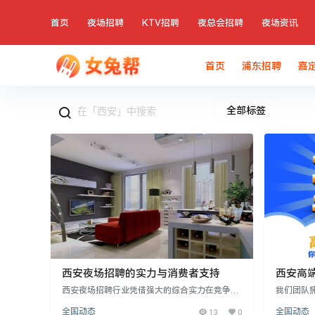
首页
夜场招聘
KTV招聘
夜总会招聘
夜场资讯
首页
浦东招聘
嘉
全部标签
西安夜场招聘的实力与消费者支持
西安高
作机会
西安夜场招聘行业凭借强大的综合实力在竞争激
我们团队
烈的市场中保持领先。其成功关键在于以消费者
公主病、
全国动态
13
0
全国动态
为中心，紧密结合服务与需求，赢得稳固的群众
富自由，