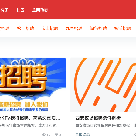
有了
社区
全国动态
定招聘
松江招聘
宝山招聘
九亭招聘
闵行招聘
杨浦招聘
端KTV模特招聘，高薪资灵活工
西安夜场招聘条件解析
拥有16年夜场管理经验，致力于打造无
西安夜场对女性招聘条件相对宽松，
追求双赢的合作环境，助力伙伴实现财
身高（通常1米56以上）和长相。具
14
0
全国动态
月收入可达7万。招聘西安高端KTV模
场和岗位存在差异，如普通模特需1米