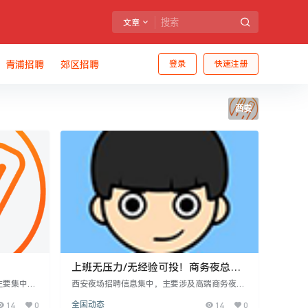
文章
青浦招聘
郊区招聘
登录
快速注册
西安
上班无压力/无经验可投！商务夜总会
模特招聘福利丰厚
主要集中于
西安夜场招聘信息集中，主要涉及高端商务夜总
体要求因夜
会、KTV的模特、服务员、礼宾员等岗位。招聘
14
0
全国动态
14
0
68，但条
强调高薪、日结、包食宿，部分新开场所不扣费