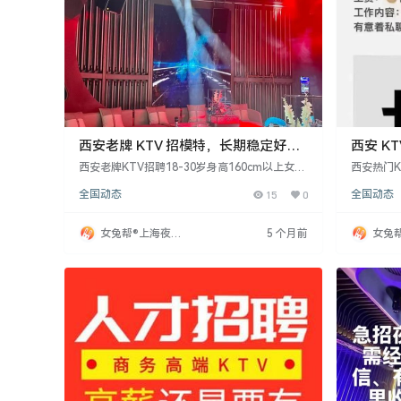
西安老牌 KTV 招模特，长期稳定好赚
西安 K
钱​
就赚日
西安老牌KTV招聘18-30岁身高160cm以上女模
西安热门
特，门槛低，工作轻松，收入稳定。KTV客源固
设计。要求
全国动态
15
0
全国动态
定，多为高层次客户，无需担心没活儿。日常工
m以上，
作简单，有大经理带教，可长期发展。工资日
质，无需
结，1600-2800元，额外活动有提成，收入可
入。工作
女兔帮®上海夜场
5 个月前
女兔
观。提供包机票、食宿等福利。
学和指导，
招聘网
招聘
-2800