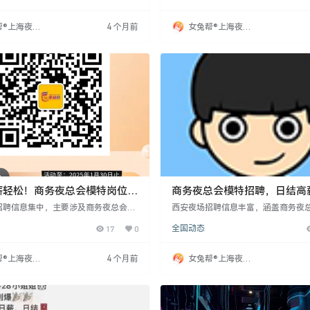
内容为与客人交流、唱歌，享有拒绝过
件出众者可例外。容貌也是重要考量
权利。工作时间灵活，提供兼职全职选
符合要求者易通过面试。每年西安夜
帮®上海夜场
4 个月前
女兔帮®上海夜场
提成，工资日结。招聘女性，16-28
大，面试几率高。有意者应鼓起勇气
网
招聘网
质佳，165cm以上，有无经验均可，
己争取展现自我的机会。
培训。绝不收费或
薪轻松！商务夜总会模特岗位等
商务夜总会模特招聘，日结高
住宿
宿
招聘信息集中，主要涉及商务夜总会和
西安夜场招聘信息丰富，涵盖商务夜总
模特、服务员、礼宾员等职位。招聘面向
等，主要面向模特、服务员、礼宾员
17
0
全国动态
，部分岗位提供包吃包住等福利。新开
分新开场所提供包吃包住等福利，招
需求量大，强调颜值和诚信。职位多面
看重颜值和诚信。招聘信息显示夜场
适合希望加入夜场工作的人员。
每日有空缺岗位，适合寻求高薪工作
帮®上海夜场
4 个月前
女兔帮®上海夜场
入。
网
招聘网