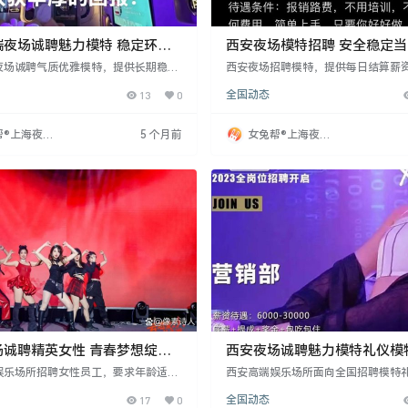
端夜场诚聘魅力模特 稳定环境
西安夜场模特招聘 安全稳定
展
夜场诚聘气质优雅模特，提供长期稳定
西安夜场招聘模特，提供每日结算薪
想收入。工作环境轻松自由，可兼顾个
容为与客人健康交流，如唱歌、饮酒
13
0
全国动态
求女性，18-28岁，165cm以上，性
司保障模特安全，要求女性身高158c
身心健康。工作地点高档酒店，客人素
件优秀者可放宽。提供免费形象包装
费能力强，薪资每日准时发放，绝不拖
出经验亦可应聘，不收押金或中介费
帮®上海夜场
5 个月前
女兔帮®上海夜场
需提前预约，通过后当天上岗，专职兼
场地和专业团队，提供寄存服务。有
网
招聘网
无需订房任务，便装上班。公司提供免
招聘热线。
保护隐私，使用艺
场诚聘精英女性 青春梦想绽放
西安夜场诚聘魅力模特礼仪模
娱乐场所招聘女性员工，要求年龄适
西安高端娱乐场所面向全国招聘模特
开朗，身高达标，五官端正，身材匀
提供安全可靠的工作环境。应聘者需年
17
0
全国动态
沟通能力和时尚敏锐度。无需工作经
岁，形象气质良好。工作简单轻松，