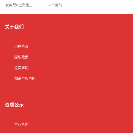
至1500元，但客户整体消费从300
女兔帮®上海夜场
7 个月前
0至5000元降至两三千元。公款消
招聘网
费受控，发票需求下降。薪资上涨
与服务质量下滑并存，客户要求增
多且消费苛刻。资源费用上涨，质
量却下降
关于我们
用户协议
隐私政策
免责声明
知识产权声明
资质公示
营业执照