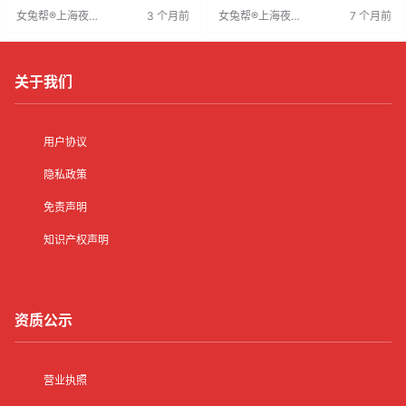
沟通能力强的员工更易获得高薪，
提成，是许多年轻人的就业选择。
女兔帮®上海夜场
3 个月前
女兔帮®上海夜场
7 个月前
能力不足者则难以获得。因此，想
夜总会成功经营除地段和策略外，
招聘网
招聘网
要获得高薪，员工需提升服务质量
员工素质至关重要，会严格挑选具
和沟通能力，外貌优势虽重要，但
有吸引力、号召力和能力的员工。
专业技能更为关键。
实际案例表明，需深入了解应聘者
的实际能力和潜力。
关于我们
用户协议
隐私政策
免责声明
知识产权声明
资质公示
营业执照