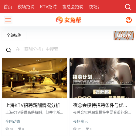
首页
夜场招聘
KTV招聘
夜总会招聘
夜场资讯
有了
社区
全部标签
薪酬分析
上海KTV招聘薪酬情况分析
夜总会模特招聘条件与优势
分析
上海KTV提供高薪薪酬，但并非所
夜总会招聘职业模特主要看重外貌
有员工都能获得。薪酬由基本工资
和年龄，学历要求不高。工作内容
全国动态
夜场资讯
和提成构成，提成取决于个人表
相对轻松，主要为客人促销酒水、
现。服务费直接归员工，满意服务
唱歌跳舞，适合性格外向者。薪酬
10
0
27
0
可能获得高额收入。然而，外貌和
较高，且有机会通过促销酒水获得