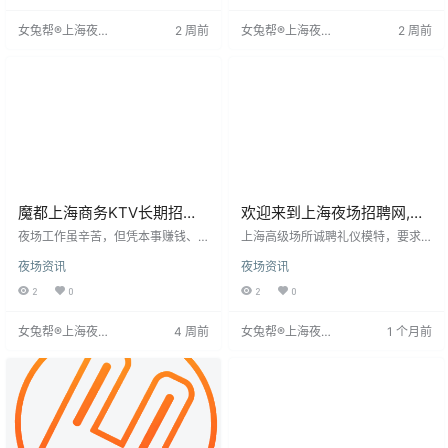
备相关经验，展现学习态度，南昌
可。新人需经“观场”“陪场”到独立带
女兔帮®上海夜场
2 周前
女兔帮®上海夜场
2 周前
红谷滩夜店更看重人靠谱。薪资因
桌，有清晰成长路径。
招聘网
招聘网
岗位和场子而异，调酒师月薪五千
至一万，模特礼仪日结约一千五至
二千，
魔都上海商务KTV长期招聘,
欢迎来到上海夜场招聘网,上
轻松上班良心诚聘超赚
海夜场招聘信息发布专业网
夜场工作虽辛苦，但凭本事赚钱、
上海高级场所诚聘礼仪模特，要求
历练人情百态值得。关键是找靠谱
站！
年龄18-30岁，女性身高160cm以
夜场资讯
夜场资讯
领队，我们免费、福利好、无经验
上，形象气质佳，自信沟通能力
要求。提供住宿、护送、高薪、公
强，适应夜间工作。岗位职责为客
2
0
2
0
平试台、优越环境，无站位、无押
户服务，维护形象。薪资日结12/18/
金。机会难得，主动出击改变命
22元，面议。欢迎对夜总会行业有
女兔帮®上海夜场
4 周前
女兔帮®上海夜场
1 个月前
运，快来加入！
热情者加入。
招聘网
招聘网