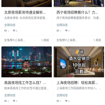
太原夜场薪资待遇全解析，
西宁夜场招聘看什么？力盟
亲贤街场子日结1200-1800
商业巷附近场子真实分享
太原亲贤街-长风商务区夜场管理正
西宁夜场招聘看重服务意识、沟通
规，环境好，同事相处融洽。薪资
能力和外形，门槛较低，提供基础
全国动态
全国动态
稳定，熟客多，做得久收入高。适
培训。工作轻松，时间固定，薪资
合想稳定赚钱的姐妹，日结无押
日结1200-2000，月收入可达1.5-3
1
0
1
0
金，值得考虑。
万，包吃住或提供住房补贴。选择
场子需谨慎，确保环境正规。
女兔帮®上海夜场
1 周前
女兔帮®上海夜场
1 周前
招聘网
招聘网
南昌夜场找工作怎么找？红
上海夜场招聘：轻松高薪的
谷滩妹子分享实用路子
另一种职业选择
刚来南昌找工作的女性可通过直接
上海夜场工作因高薪吸引年轻人，
去店面试，直观了解环境、客流量
工作内容主要为服务客人、聊天、
全国动态
全国动态
和同事关系，面试流程快且能当天
收拾房间，时间灵活，体力消耗不
试工。建议白天先考察周边安全因
大。薪资日结，通常在1500-2000
2
0
2
0
素，如便利店和小区门禁。薪资待
元，优秀者月入过万，高于普通白