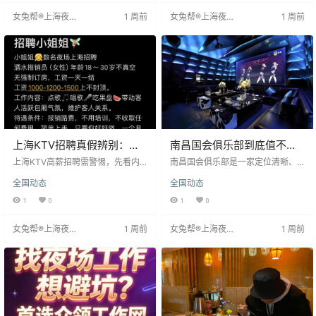
遇应直接询问，无需害羞，这是正
领，且无业绩压力。对无经验者同
女兔帮®上海夜场
1 周前
女兔帮®上海夜场
1 周前
规工作。例如，小敏直接去店面试
样开放，是体力换高薪的可靠选
招聘网
招聘网
当天定下，日结工资约1500-2000
择。
元，稳定时更高。
上海KTV招聘真假辨别：从
南昌国会俱乐部到底值不值
南京西路场子看靠谱岗位
得去？从KTV定位到薪资待
上海KTV高薪招聘需警惕，先看内
南昌国会俱乐部是一家定位清晰、
容是否靠谱。靠谱招聘岗位具体，
遇全拆解
管理正规的KTV，薪资日结透明。
全国动态
全国动态
如收银、服务生等，并说明工作要
文章详细分析了其环境、住宿、花
求；薪资待遇写明日结、提成、食
销及收入，建议求职者关注月储蓄
1
0
1
0
宿等细节。不明或含糊的招聘可能
而非仅看日结数字，以规划长期发
骗取押金或培训费，需谨慎。
展。
女兔帮®上海夜场
1 周前
女兔帮®上海夜场
1 周前
招聘网
招聘网