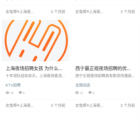
服务员需具备良好服务态度，赢得
围、观察环境评估匹配度。了解工
顾客青睐。高离职率是普遍问题，
作意义，最大化利用其提供的帮
女兔帮®上海夜场
3 个月前
女兔帮®上海夜场
3 个月前
企业需认可员工价值，给予精神鼓
助，找到适合自己的职业道路，获
招聘网
招聘网
励与物质奖励，尤其关注90后对个
得经济回报与成就感。
人价值的追求。薪资不满也是离职
主因，提高薪资有助于降低离职
率。
上海夜场招聘女孩 为什么越
西宁最正规夜场招聘的优势
来越多人选择入行？
分析
十年领队经验显示，上海夜场客流
西宁正规夜场招聘具有薪资待遇高
回升22%，但服务要求更高，需应
和岗位多样两大优势。薪资方面，
KTV招聘
全国动态
对复杂客户需求。高薪背后是超6小
西宁夜场消费水平高，带动薪资提
时站立、快速学习酒水知识、灵活
升，不同岗位薪资差异大，基层人
18
0
12
0
应变等高强度工作。新人需通过“观
员若业绩出色也能获得高收入，尤
场”“陪场”逐步成长，掌握记忆、倾
其酒水销售提成丰厚。岗位方面，
女兔帮®上海夜场
3 个月前
女兔帮®上海夜场
3 个月前
听、表达和情绪稳定四项核心能
夜场运营需要各类人才，从管理层
招聘网
招聘网
力。夜场成功非仅靠外貌，而是综
到服务、接待、表演等，岗位多
合能力的体现。
样，且对求职者技能要求相对宽
松，适合更多无特定技能背景的人
加入。