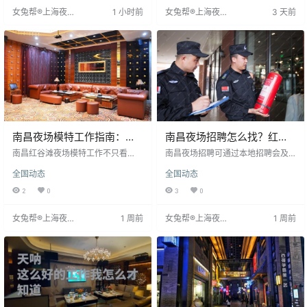
具备沟通能力和服务意识。薪资根
活，月休八天。提供报销探亲路
女兔帮®上海夜场
1 小时前
女兔帮®上海夜场
3 天前
据身高和形象，1.60米以上1000元
费、免费宿舍等福利，无押金无杂
招聘网
招聘网
起，1.65米以上1200元起，并可能
费，诚邀加入。
有额外小费和奖金。此岗位为求职
者提供展示
南昌夜场模特工作指南：红
南昌夜场招聘怎么找？红谷
谷滩场子日结1200+
滩场子真实信息分享
南昌红谷滩夜场模特工作不只看
南昌夜场招聘可通过本地招聘会及
脸，需发挥自身优势并会调动气
网络渠道。招聘会多在红谷滩，可
全国动态
全国动态
氛。正规场子提供专业化妆造型，
面对面了解场子情况，安全但需留
个人需注重皮肤体态管理。薪资日
意时间；网络招聘需筛选信息，警
2
0
3
0
结1200-1800元，包食宿。周边餐
惕中介及虚假待遇，正规场子会明
饮便利，生活较轻松。工作需努
确薪资结算方式，无需押金。
女兔帮®上海夜场
1 周前
女兔帮®上海夜场
1 周前
力，收入稳定。
招聘网
招聘网