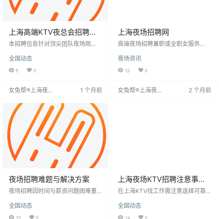
上海高端KTV夜总会招聘信
上海夜场招聘网
息：轻松工作，无需过量饮
本招聘信息针对顶尖团队夜场岗
高端夜场招聘兼职或全职女服务
酒
位，要求女性身高160cm以上，形
员，18-32岁，身高160cm以上，
全国动态
夜场资讯
象气质佳，注重时尚。薪资日结，1
五官端正。提供日结薪资、包住、
5-20元起，月收入上不封顶，提供
报销交通费，工作19:40至零点，每
5
0
13
0
机票报销和优美宿舍。工作无任务
周休2天，每月10天假期，无经验可
压力，客户素质高，住宿条件优
学。无需穿工服、充酒水，无卡、
女兔帮®上海夜场
1 个月前
女兔帮®上海夜场
2 个月前
越。上班时间灵活，无需穿工服，
无会，安全合法。公司免费培训，
招聘网
招聘网
鼓励追求高收入的求职者。薪资与
无中介，纯商务场，生意稳定。联
个人标准正相关，日薪可达1300-1
系人周经理，电话同步，可先
500元，竞争小，工作轻松，
夜场招聘难题与解决方案
上海夜场KTV招聘注意事项
及工作体验
夜场招聘因时间与薪资问题困难重
在上海KTV找工作需注意选择可靠
重，为吸引人才，夜场调整策略，
平台获取信息，初入时多观察学
全国动态
全国动态
提供优厚待遇，并以优质服务挂钩
习。KTV薪资吸引人，但求职者应
额外薪资。服务行业需求大，夜场
思考是否适合，通过体验工作氛
13
0
14
0