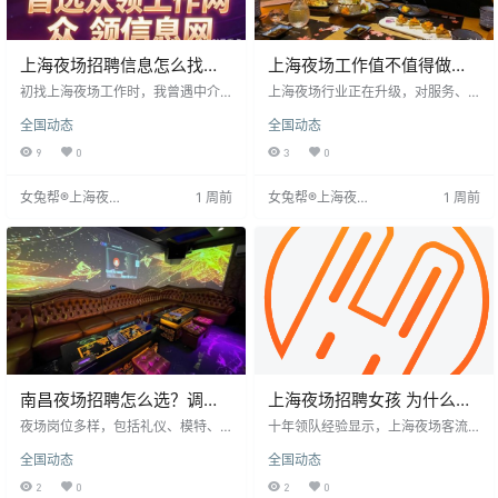
上海夜场招聘信息怎么找？
上海夜场工作值不值得做？
真实经历和避坑建议分享
南京西路老司机给你算笔实
初找上海夜场工作时，我曾遇中介
上海夜场行业正在升级，对服务、
骗局，后通过认证平台和实地考察
在账
形象要求提高。南京西路等地的正
全国动态
全国动态
找到靠谱工作。关键在于不交任何
规场子，日结工资可达1200-2000
费用，选择信誉好的渠道，并关注
元，并有包厢提成。但需警惕高薪
9
0
3
0
场子口碑与条件。正规夜场薪资日
广告陷阱，选择正规场子，看清薪
结，无需押金或培训费。
资结构和住宿条件。
女兔帮®上海夜场
1 周前
女兔帮®上海夜场
1 周前
招聘网
招聘网
南昌夜场招聘怎么选？调酒
上海夜场招聘女孩 为什么越
师、模特这些岗位要注意什
来越多人选择入行？
夜场岗位多样，包括礼仪、模特、
十年领队经验显示，上海夜场客流
么
服务员、调酒师、DJ、保安、收银
回升22%，但服务要求更高。日薪3
全国动态
全国动态
等。求职者需明确自身定位和能
500背后是超6小时站立、记酒水、
力，如调酒师需懂基础调酒，模特
辨偏好等高强度工作。夜场靠脑
2
0
2
0
需符合身高气质要求。面试时需准
力、听力、口才和心态，缺一不