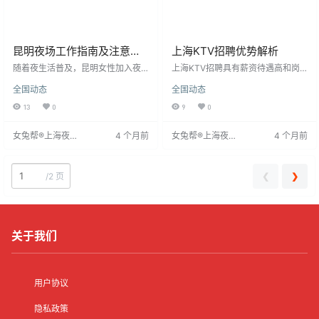
昆明夜场工作指南及注意事
上海KTV招聘优势解析
项
随着夜生活普及，昆明女性加入夜
上海KTV招聘具有薪资待遇高和岗
场工作需注意职业素养，避免与客
位众多两大优势。作为首都的娱乐
全国动态
全国动态
人冲突，提升妆容以吸引顾客。薪
场所，其薪资相对可观，管理层薪
资差异大，需尊重前辈，保持礼
资最高，销售岗位设有提成。同
13
0
9
0
貌。求职者应警惕诈骗，确保安
时，岗位涵盖服务员到管理层，需
全。
求量大，技能要求相对较低，降低
女兔帮®上海夜场
4 个月前
女兔帮®上海夜场
4 个月前
了入职门槛。这些特点为求职者提
招聘网
招聘网
供了较好的就业机会和职业发展空
间。
❮
❯
/
2 页
关于我们
用户协议
隐私政策