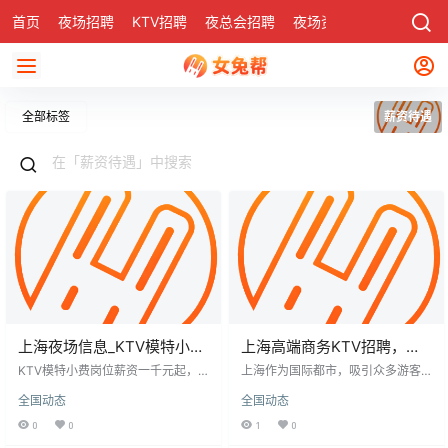
首页
夜场招聘
KTV招聘
夜总会招聘
夜场资讯
有了
社区
全部标签
薪资待遇
上海夜场信息_KTV模特小费
上海高端商务KTV招聘，寻
_,佳丽日结薪资一千起
觅热爱音乐、充满激情的你​
KTV模特小费岗位薪资一千元起，
上海作为国际都市，吸引众多游客
是当前夜场招聘的热点。随着夜生
与创业者，其夜场KTV行业尤为活
全国动态
全国动态
活发展，对优质服务人员需求增
跃。现招聘包厢服务员，要求形象
长。招聘要求女性，年龄18至30
气质佳、沟通能力强，适应夜间工
0
0
1
0
岁，身高1.60米以上，形象气质佳，
作。薪资日结800-1500元，工作灵