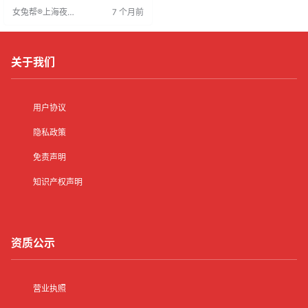
象气质好、有服务意识者优先。工
女兔帮®上海夜场
7 个月前
作灵活可兼职，面试需提前预约并
招聘网
自带高跟鞋、化好妆、带证件。公
司直招，承诺不收费。工作之余可
体验上海生活，此为梦想启航之
地。
关于我们
用户协议
隐私政策
免责声明
知识产权声明
资质公示
营业执照