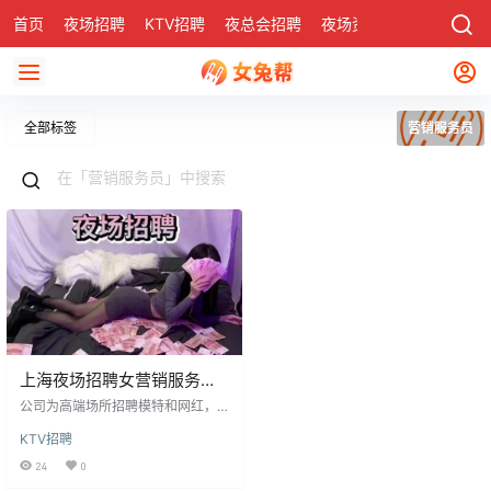
首页
夜场招聘
KTV招聘
夜总会招聘
夜场资讯
有了
社区
全部标签
营销服务员
上海夜场招聘女营销服务
员，高收入来超多福利别错
公司为高端场所招聘模特和网红，
过​
学历初中以上，无需经验，免费打
KTV招聘
造形象，提供高档公寓住宿及面试
路费报销。工作无酒水销售和业绩
24
0
考核，每天两班次，薪资日结。形