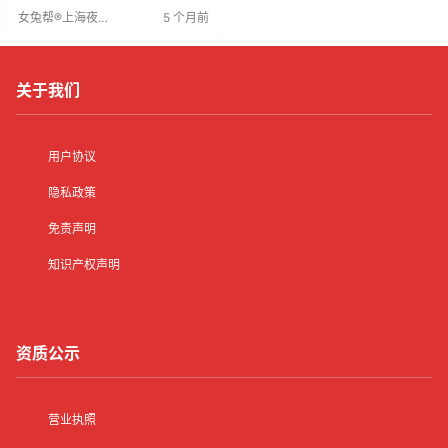
资1000-2000元，额外奖金。通勤
女兔帮®上海夜场
5 个月前
便利，配备班车，生活方便。适合
招聘网
想积累人脉、快速就业者。
关于我们
用户协议
隐私政策
免责声明
知识产权声明
资质公示
营业执照