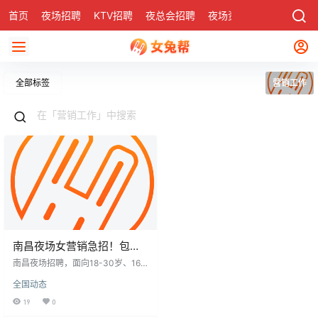
首页
夜场招聘
KTV招聘
夜总会招聘
夜场资讯
有了
社区
全部标签
营销工作
南昌夜场女营销急招！包住
宿包机票+ 大经理带教，日
南昌夜场招聘，面向18-30岁、160
结 1000-2000
cm以上女性，提供高端客户对接工
全国动态
作，沟通顺畅，服务简单。大经理
手把手带教，快速上手。福利优
19
0
厚，报销路费、免费住宿，日结薪