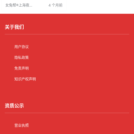
而，该行业对颜值和身高有严格要
女兔帮®上海夜场
4 个月前
求，应聘者需进行自我评估。员工
招聘网
通过提升专业技能和服务水平，为
消费者提供优质服务，赢得青睐，
实现双赢。
关于我们
用户协议
隐私政策
免责声明
知识产权声明
资质公示
营业执照