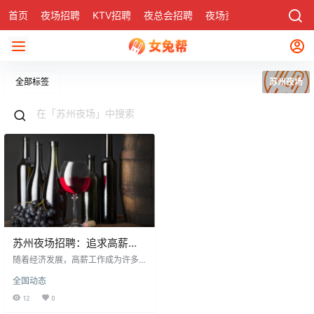
首页
夜场招聘
KTV招聘
夜总会招聘
夜场资讯
有了
社区
全部标签
苏州夜场
苏州夜场招聘：追求高薪与
品质生活的选择
随着经济发展，高薪工作成为许多
人追求的目标，尤其对女性而言，
全国动态
稳定高薪工作对物质与精神需求至
关重要。苏州夜场招聘因其高薪资
12
0
和品质生活吸引众多求职者。然