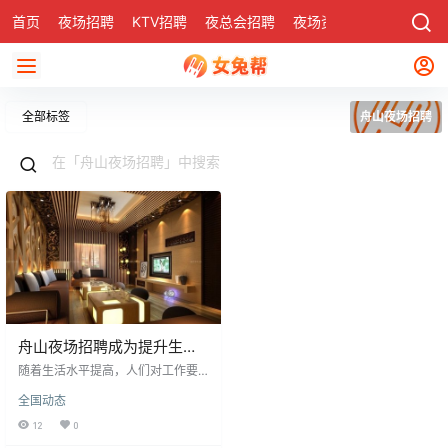
首页
夜场招聘
KTV招聘
夜总会招聘
夜场资讯
有了
社区
全部标签
舟山夜场招聘
舟山夜场招聘成为提升生活
品质的选择
随着生活水平提高，人们对工作要
求更严格，追求自我提升和满意薪
全国动态
水。舟山夜场招聘因其高品质生活
象征吸引众多应聘者。高素质应聘
12
0
者能迅速获得职业发展机会，赢得