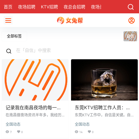
首页
夜场招聘
KTV招聘
夜总会招聘
夜场资讯
有了
社区
全部标签
自信
记录我在南昌夜场的每一天
东莞KTV招聘工作人员：自
平凡但充实的工作生活日记
信是成功的关键
在南昌做夜场资讯半年多，我经历
东莞KTV工作中，自信是关键。自
了从零基础到独当一面的转变。通
信源于内心，能让人在接触各界人
全国动态
全国动态
过系统培训，我快速适应了工作，
士时脱颖而出，获得认可。员工应
并显著提升了自信和沟通能力。收
相信自身能力，尤其面对唱歌环
7
0
14
0
入稳定，实现了经济独立。这份工
节，自信能克服尴尬，自然表现。