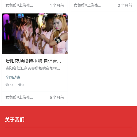
作让我明白努力的价值，也收获了
多数人通过训练可提升歌唱技巧，
女兔帮®上海夜场
1 个月前
女兔帮®上海夜场
3 个月前
珍贵的友谊。虽然辛苦，但成长是
因此应放开大胆演唱。自信不仅使
招聘网
招聘网
永恒的。给考虑入行者的建议是：
个人更美，也利于工作表现，赢得
安全第一，保护好自己，每一步都
客人和老板的认可。保持自信，工
值得。
作更顺利，运气也会更好。
贵阳夜场模特招聘 自信青春
圆梦舞台
贵阳名仕汇商务会所招聘夜场模
特，长期免费，无押金，提供机票
全国动态
住宿报销。要求形象气质佳，165c
m以上，外形靓丽，采用日结薪资。
14
0
提供专业培训，使用艺名工作。咨
询微信实时回复。这是一个展现青
女兔帮®上海夜场
5 个月前
春美丽、实现经济独立、改善生
招聘网
活、实现个人价值的平台。公司诚
信可靠，期待加入。
关于我们