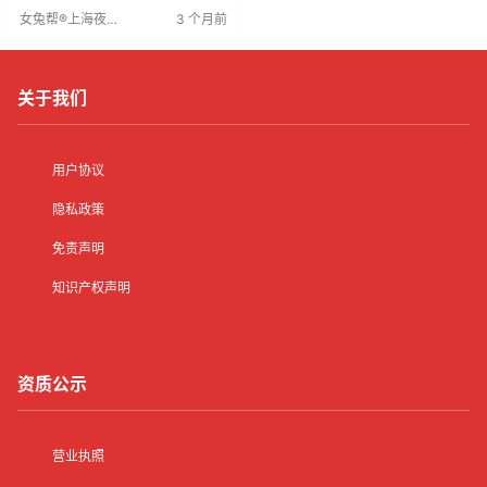
到求职者欢迎，尤其帮助解决传统
女兔帮®上海夜场
3 个月前
招聘方式效率低、信息被淹没的问
招聘网
题。由夜总会直接管理，保障双方
权益。求职者可通过网络轻松找到
工作，享受灵活自由的工作环境。
关于我们
用户协议
隐私政策
免责声明
知识产权声明
资质公示
营业执照