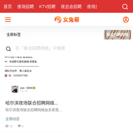
首页
夜场招聘
KTV招聘
夜总会招聘
夜场资讯
有了
社区
全部标签
联合招聘网络
哈尔滨夜场联合招聘网络解
析
哈尔滨夜场联合招聘网络由多家夜
总会联合成立，集中发布真实及时
全国动态
的招聘信息，降低招聘成本，有效
解决夜总会人手短缺问题。该平台
12
0
因其可靠性、便捷性及良好待遇受