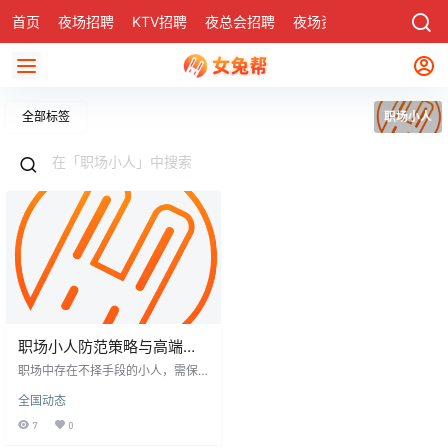
首页
夜场招聘
KTV招聘
夜总会招聘
夜场资讯
有了
社区
全部标签
职场小人
职场小人防范策略与高端娱
乐夜场考察要点
职场中存在不择手段的小人，需保
持警惕。他们常通过散布流言蜚语
全国动态
贬低他人，或挑拨离间制造纷争，
甚至伪装成“和事佬”刺探情报。当出
7
0
现问题时，他们可能抢着向领导诬