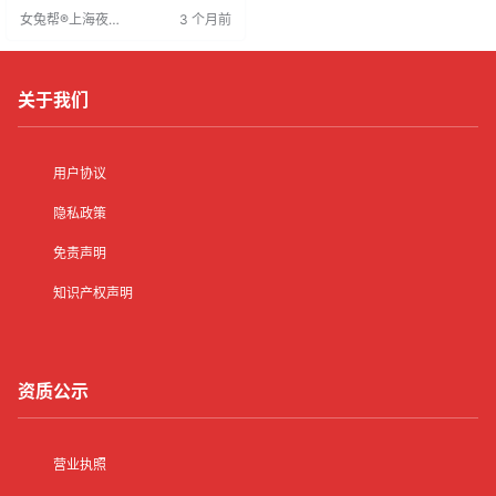
告他人以推卸责任。识别这些行
女兔帮®上海夜场
3 个月前
为，及时核实信息，避免被其损害
招聘网
事业。
关于我们
用户协议
隐私政策
免责声明
知识产权声明
资质公示
营业执照