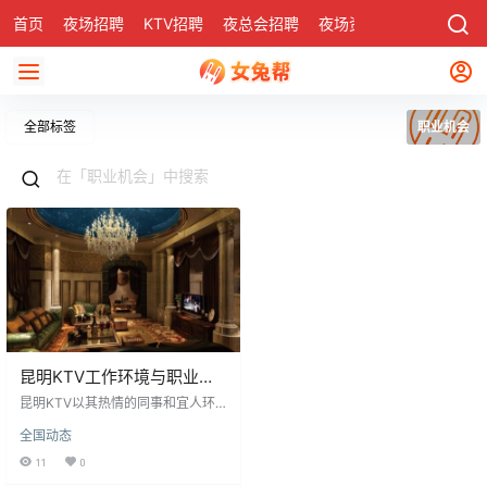
首页
夜场招聘
KTV招聘
夜总会招聘
夜场资讯
有了
社区
全部标签
职业机会
昆明KTV工作环境与职业机
会探索
昆明KTV以其热情的同事和宜人环
境吸引着初学者，顾客消费为员工
全国动态
带来可观提成，是积极的职业体
验。对于寻求发展者，KTV不仅是
11
0
经济来源，更是提升能力和实现自