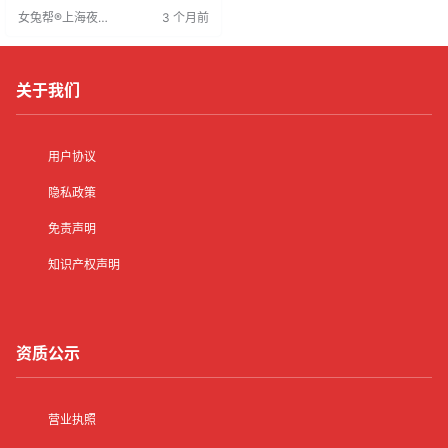
我价值的舞台。深入了解后，人们
女兔帮®上海夜场
3 个月前
能发现KTV的魅力及其广阔发展空
招聘网
间，证明其不仅是娱乐场所，更是
激发潜能的平台。
关于我们
用户协议
隐私政策
免责声明
知识产权声明
资质公示
营业执照