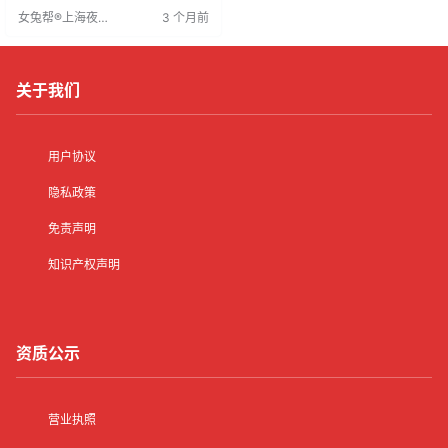
独，工作与常人相反，渴望真爱却
女兔帮®上海夜场
3 个月前
难以实现，寂寞成为常态。
招聘网
关于我们
用户协议
隐私政策
免责声明
知识产权声明
资质公示
营业执照