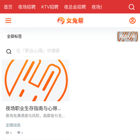
首页
夜场招聘
KTV招聘
夜总会招聘
夜场资讯
有了
社区
全部标签
职业心得
夜场职业生存指南与心得分
享
夜场充满诱惑与风险，高薪吸引无
数年轻人，但工作环境压抑，员工
全国动态
常受辱骂甚至暴力，薪资与付出不
成正比。长期生存需谨言慎行，坚
8
0
守职业道德，避开锋芒。夜场人孤