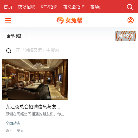
首页
夜场招聘
KTV招聘
夜总会招聘
夜场资讯
有了
社区
全部标签
网络交流
九江夜总会招聘信息与友情
感悟
感谢在网络空间相遇的朋友们，你
们的问候温暖真挚。对于曾有的疏
全国动态
忽或误解，我表示歉意，并愿以更
包容的心态看待。即使交集渐少，
9
0
认识你们仍是不悔的宝贵经历。愿