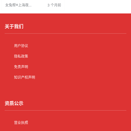
你们永远幸福，无论顺境逆境，我
女兔帮®上海夜场
3 个月前
都会默默关注。
招聘网
关于我们
用户协议
隐私政策
免责声明
知识产权声明
资质公示
营业执照