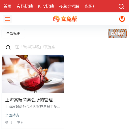
首页
夜场招聘
KTV招聘
夜总会招聘
夜场资讯
有了
社区
全部标签
管理策略
上海高端商务会所的管理与
招聘策略
上海高端商务会所因客户与员工多
样性，管理需灵活多变，针对不同
全国动态
个体采用差异化管理，强调包容与
洞察力，鼓励发挥长处。管理应以
12
0
激励为主，而非控制，给予员工自