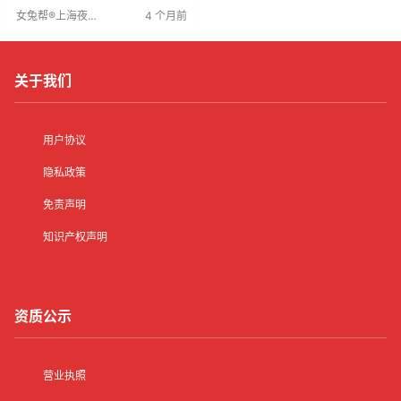
主权与创新空间，激发积极性和创
女兔帮®上海夜场
4 个月前
造力。会所招聘注重选拔创新人
招聘网
才，坚信“人尽其才”，激发员工潜能
是会所发展的核心。通过有效管理
人力资源，会所能实现自然发展。
关于我们
用户协议
隐私政策
免责声明
知识产权声明
资质公示
营业执照