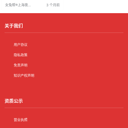
信息，并突出高薪吸引求职者。适
女兔帮®上海夜场
3 个月前
当放宽条件以吸引优秀人才，确保
招聘网
招聘效果。
关于我们
用户协议
隐私政策
免责声明
知识产权声明
资质公示
营业执照