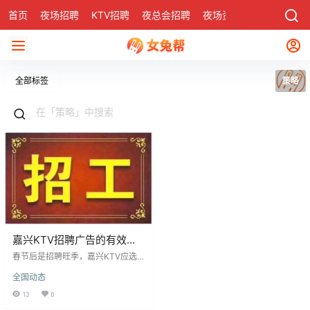
首页
夜场招聘
KTV招聘
夜总会招聘
夜场资讯
有了
社区
全部标签
策略
嘉兴KTV招聘广告的有效发
布策略
春节后是招聘旺季，嘉兴KTV应选
择高流量网络平台和公交站牌等显
全国动态
眼位置发布招聘广告，以扩大曝
光。广告内容需清晰列出工作时
13
0
间、地点、人数和薪资待遇等关键