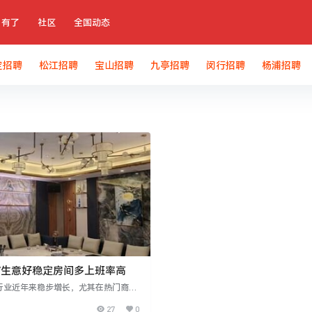
有了
社区
全国动态
定招聘
松江招聘
宝山招聘
九亭招聘
闵行招聘
杨浦招聘
Ⅴ生意好稳定房间多上班率高
V行业近年来稳步增长，尤其在热门商圈
，提供稳定就业机会。经营者认为选择
27
0
和管理模式是关键，消费者对服务要求