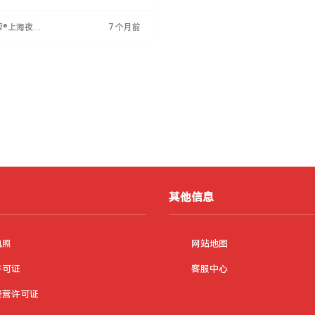
秀员工更受欢迎。上海多家KTV招聘服
等岗位，要求年龄18-35岁，形象
帮®上海夜场
7 个月前
验者优先，需适应轮班。行业竞争加
网
重视人才培养，求职者应提升能力。总
上海KTV行业积极发展，为求职者
其他信息
执照
网站地图
许可证
客服中心
经营许可证