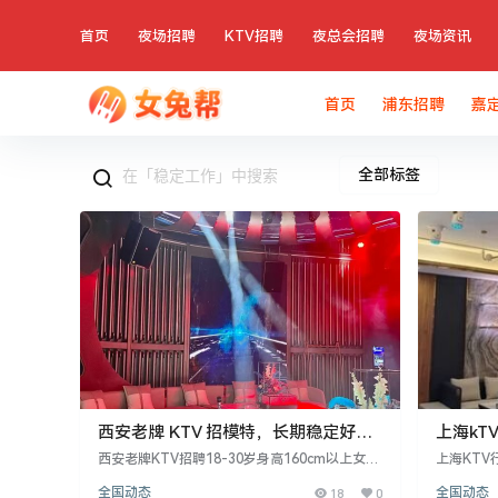
首页
夜场招聘
KTV招聘
夜总会招聘
夜场资讯
首页
浦东招聘
嘉
全部标签
西安老牌 KTV 招模特，长期稳定好赚
上海kT
钱​
西安老牌KTV招聘18-30岁身高160cm以上女模
上海KT
特，门槛低，工作轻松，收入稳定。KTV客源固
客流量高
全国动态
18
0
全国动态
定，多为高层次客户，无需担心没活儿。日常工
合适地段