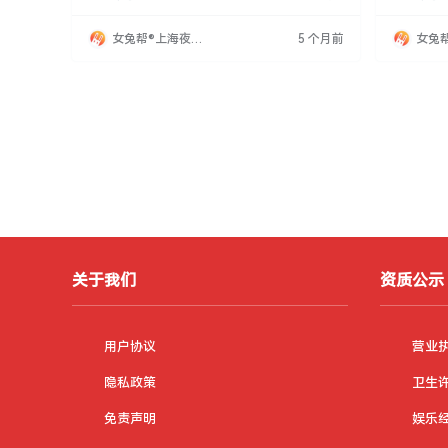
作简单，有大经理带教，可长期发展。工资日
提升，优
结，1600-2800元，额外活动有提成，收入可
务员、迎宾
女兔帮®上海夜场
5 个月前
女兔
观。提供包机票、食宿等福利。
佳，有经
招聘网
招聘
剧，企业
体而言，
关于我们
资质公示
用户协议
营业
隐私政策
卫生
免责声明
娱乐