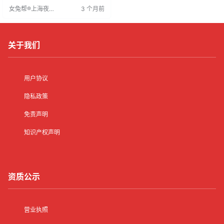
供有效交流，帮助职业抉择。网络
女兔帮®上海夜场
3 个月前
普及推动了招聘行业变革，为KTV
招聘网
行业提供了更多就业机会和前景。
应聘者应利用网络投递简历，评估
自身能力，促进福州KTV招聘行业
健康发展。
关于我们
用户协议
隐私政策
免责声明
知识产权声明
资质公示
营业执照