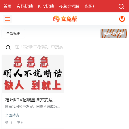
首页
夜场招聘
KTV招聘
夜总会招聘
夜场资讯
有了
社区
全部标签
福州KTV招聘
福州KTV招聘应聘方式及网
络招聘优势
随着我国经济发展，网络招聘成为
福州KTV行业的重要人才渠道。通
全国动态
过网络应聘，应聘者无需现场，简
化流程并提高效率，同时招聘方能
13
0
更全面了解应聘者。电话沟通也提