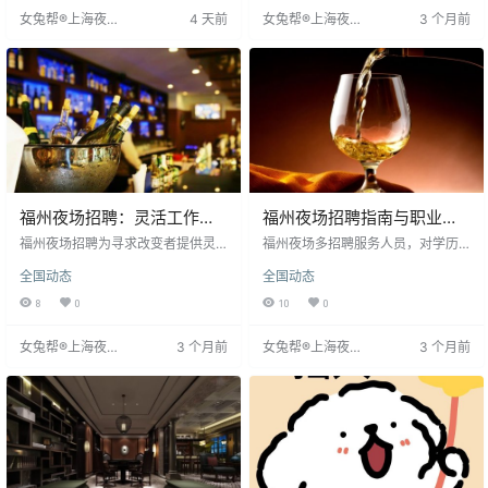
吧，适合放松放松，素颜也行。和
身高1米58以上的条件。
女兔帮®上海夜场
4 天前
女兔帮®上海夜场
3 个月前
天下场子正规，位于东大路国惠温
招聘网
招聘网
泉酒店五楼，中高端定位，氛围舒
服，人均消费不贵。福州夜场行业
规范
福州夜场招聘：灵活工作，
福州夜场招聘指南与职业发
生活新选择
展建议
福州夜场招聘为寻求改变者提供灵
福州夜场多招聘服务人员，对学历
活工作机会，改善生活状态，提升
要求不高，但注重身高相貌，形象
全国动态
全国动态
生活质量。工作轻松，时间自由，
好者薪资更高。建议从业者除提升
适合追求自由生活的人。招聘平台
形象外，学习管理技能争取晋升。
8
0
10
0
正规可靠，提供丰富工作与文娱内
薪资待遇相对优厚，如调酒师、DJ
容，助求职者平衡职业与生活。对
收入可观。新人应保持学习态度，
女兔帮®上海夜场
3 个月前
女兔帮®上海夜场
3 个月前
于希望改变现状并保持生活品质的
提供优质服务以获认可和更好发
招聘网
招聘网
人，福州夜场招聘是值得探索的选
展。求职者需注意形象要求，同时
择。
把握职业发展机会。