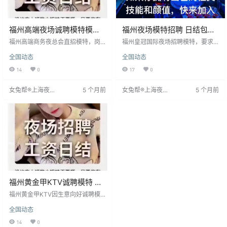
福州高端夜场诚聘模特模特
福州夜场模特招聘 日结包吃
稳定环境便装上班
住机会难得
福州高端商务夜总会直招模特，岗
福州皇冠国际夜场招聘模特，要求
位长期稳定，经理小天负责接待。
身高158cm以上，年龄18-33岁。
全国动态
全国动态
要求年龄18-33岁，身高158cm以
提供日结薪资1500-1800元，不押
上，注重形象气质，会化妆打扮。
不欠，工作灵活无考核。免费提供
14
0
17
0
工作内容促销酒水、斟酒、活跃气
住宿餐饮，氛围积极向上。欢迎有
氛，薪资每日1300-1800元，当日
演艺热情者加入，提供发展平台。
女兔帮®上海夜场
5 个月前
女兔帮®上海夜场
5 个月前
面试合格即上班，按日结算。工作
联系阿皓微信咨询。
招聘网
招聘网
时间为晚上至凌晨，可兼职，提供
高档公寓住宿。环境轻松，无需经
验，公司提供培训。欢迎自信者尝
试，
福州黄金甲KTV诚聘模特 注
重隐私与人性化管理
福州黄金甲KTV因生意向好诚聘模
特，工作环境优良，待遇优厚，全
全国动态
程免费安排，严格筛选保护员工自
尊。工作以包厢氛围维护为主，无
14
0
需过量饮酒或熬夜，公司人性化，