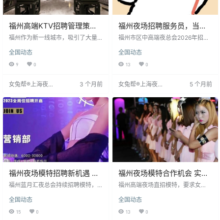
福州高端KTV招聘管理策略
福州夜场招聘服务员，当天
与人才需求
面试，当天上岗！不压不
福州作为新一线城市，吸引了大量
福州市区中高端夜总会2026年招聘
年轻人，带动了高端KTV行业的招
扣！
包厢服务员，当天面试当天上岗。
全国动态
全国动态
聘需求。夜场工作对员工人际交往
招聘对象为18-33岁女性，身高1.6
和应变能力要求高，管理者需警惕
米以上，形象气质佳，亲和力强。
9
0
13
0
招聘，避免与客人冲突。管理上需
工作内容包括点歌、倒酒、互动提
平衡自由与制度，明确分工。夜场
升氛围，时间灵活，按天结算1000
女兔帮®上海夜场
3 个月前
女兔帮®上海夜场
5 个月前
管理虽特殊，但成功者往往具备卓
-1800元。无需经验，公司提供支
招聘网
招聘网
越才能。招聘时需详细介绍工作要
持。适合有赚钱欲望、行动力强的
求，让求职者做好准备，夜场工作
人士，快速开启高薪征程。
能锻炼多方面能力。
福州夜场模特招聘新机遇 青
福州夜场模特合作机会 实力
春梦想自由启航
团队保障稳定工作
福州蓝月汇夜总会持续招聘模特，
福州高端夜场直招模特，要求女
无需缴纳任何费用，提供兼职或全
性，身高158cm以上，形象气质
全国动态
全国动态
职岗位，薪资当日结算，从1600元
佳。薪资日结，起步标准高，月收
起步，表现优异者可达2200元以
入可观。团队资源稳定，工作机会
15
0
13
0
上。公司直聘，经理面试安排工
充裕，承接高端订单。无酒水或订