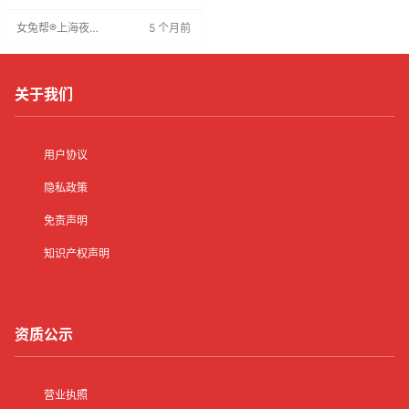
保障隐私安全。薪资当日结算，要
女兔帮®上海夜场
5 个月前
求身高160cm以上，形象气质佳，
招聘网
无经验者可培训。配备专业化妆团
队，负责人接送上下班。欢迎有意
者联系面试。
关于我们
用户协议
隐私政策
免责声明
知识产权声明
资质公示
营业执照