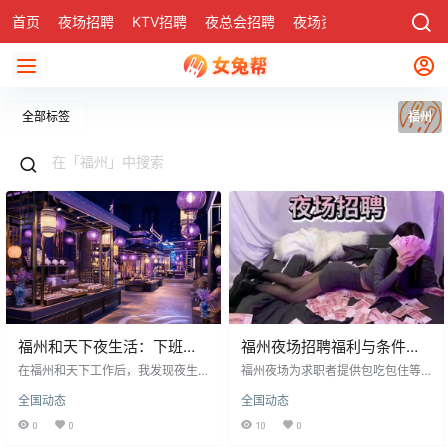
首页
夜场招聘
KTV招聘
夜总会招聘
夜场资讯
有了
社区
全部标签
福州
福州和天下夜生活：下班后
福州夜场招聘福利与条件解
我常去的几个地方
析
在福州和天下工作后，我发现夜生
福州夜场为求职者提供包吃包住等
活不仅是场子里的几小时，下班后
优厚福利，工作轻松时间灵活，环
全国动态
全国动态
的消遣和宵夜更是一天的真实快
境高端，员工生活无忧。宿舍设施
乐。东二环泰禾广场是夜猫子聚集
齐全，薪资可观，收入上不封顶。
0
0
10
0
地，有开到凌晨的火锅、日料和清
但应聘者需满足年龄18-28岁、女生