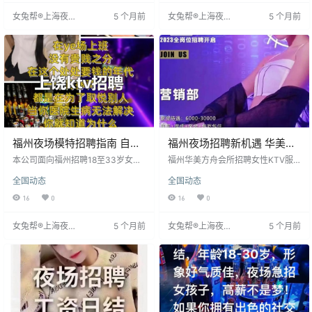
作，入职即解决住宿并报销往返机
房任务，工作轻松。公司提供住
女兔帮®上海夜场
5 个月前
女兔帮®上海夜场
5 个月前
票。严格保护隐私，全员用艺名，
宿，保护隐私，可兼职。适合寻求
招聘网
招聘网
工作安排自由。真实招聘无任何费
职业可能或对现有工作不满者。
用，谨防收费陷阱。鼓励勇敢尝
试，选择可靠平台。
福州夜场模特招聘指南 自信
福州夜场招聘新机遇 华美方
女性开启新舞台
舟会所诚聘模特
本公司面向福州招聘18至33岁女性
福州华美方舟会所招聘女性KTV服
模特，要求身高158cm以上，自信
务员，日薪1200-1500元，每日结
全国动态
全国动态
开朗即可，不限制学历形象。提供
算。要求身高158cm以上，无经验
高度保密人事管理，入职用艺名保
者亦可，提供免费培训。工作内容
16
0
16
0
护隐私。场所生意稳定，客源充
与客人互动，活跃气氛。无需押
足，薪资1000至1300元/日，按日
金，面试在会所内进行，通过后当
女兔帮®上海夜场
5 个月前
女兔帮®上海夜场
5 个月前
结算，无强制工装与业绩。面试通
天可住宿舍并上班。为外地员工提
招聘网
招聘网
过当天安排工作住宿，提供高档公
供住宿及车费报销，确保稳定工作
寓。工作安排专人负责，氛围轻松
环境。
无压力，来去自由。招聘不收费，
旨在提供