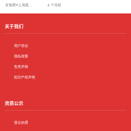
女性求职，如KTV模特、酒水促销
女兔帮®上海夜场
4 个月前
等，是自力更生的体现，不应受误
招聘网
解。正规夜场环境相对安全，员工
服务行为是职业需求，非个人品质
评判标准。职业选择应尊重个体差
异，激发社会创新
关于我们
用户协议
隐私政策
免责声明
知识产权声明
资质公示
营业执照