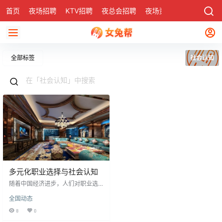
首页
夜场招聘
KTV招聘
夜总会招聘
夜场资讯
有了
社区
全部标签
社会认知
多元化职业选择与社会认知
随着中国经济进步，人们对职业选
择更趋多元化，传统观念对创新职
全国动态
业的偏见需破除。不应以性别或社
会认知局限个人兴趣与才能，而应
8
0
包容接纳。太原等地夜场招聘中的