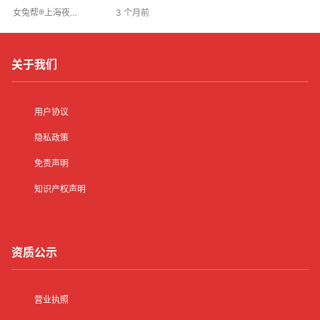
有成功人士，他们在此寻求放松与
女兔帮®上海夜场
3 个月前
交流。融入该氛围能增加与成功人
招聘网
士交谈的机会，对个人成长和未来
发展有深远影响。
关于我们
用户协议
隐私政策
免责声明
知识产权声明
资质公示
营业执照