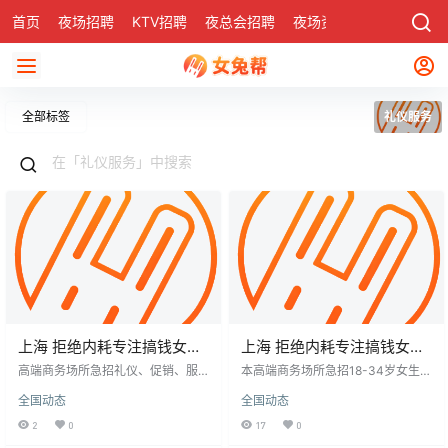
首页
夜场招聘
KTV招聘
夜总会招聘
夜场资讯
有了
社区
全部标签
礼仪服务
上海 拒绝内耗专注搞钱女生
上海 拒绝内耗专注搞钱女生
日结岗，优秀从来都不难！
日结岗，优秀从来都不难！
高端商务场所急招礼仪、促销、服
本高端商务场所急招18-34岁女生担
务员（日结），仅限18-34岁女生，
任礼仪、酒水促销、包房服务员，
全国动态
全国动态
身高158cm以上。要求形象佳、沟
要求形象佳、举止优雅、善于沟
通能力强。提供免费岗前培训，薪
通。提供免费岗前培训，薪资日结
2
0
17
0
资日结透明。工作专注搞钱，杜绝
透明，多劳多得。核心地段人流量