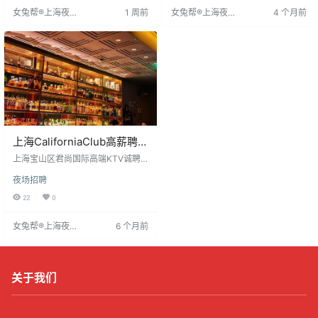
内耗，助女生共同成长，提升收入
大，工作专注搞钱，杜绝内耗，助
女兔帮®上海夜场
1 周前
女兔帮®上海夜场
4 个月前
与自信。
女生快速成长，提升收入与自信。
招聘网
招聘网
同行互助，专注事业，日子自然顺
遂。
上海CaliforniaClub高薪聘礼
仪日结薪资高端商务酒吧环
上海宝山区君尚国际高端KTV诚聘
境优雅
日结模特，提供无押金入职及免费
夜场招聘
工装，环境时尚，团队专业。薪资1
0-15元起，当日结算，每日保底一
22
0
班，客源充足。提供精英培训，助
提升职业素养。要求18-28岁，身高
女兔帮®上海夜场
6 个月前
160cm以上，形象时尚，普通话标
招聘网
准，无不良记录，接受晚间工作。
倡导女性经济独立，重视心理健
康，氛围积极向上。
关于我们