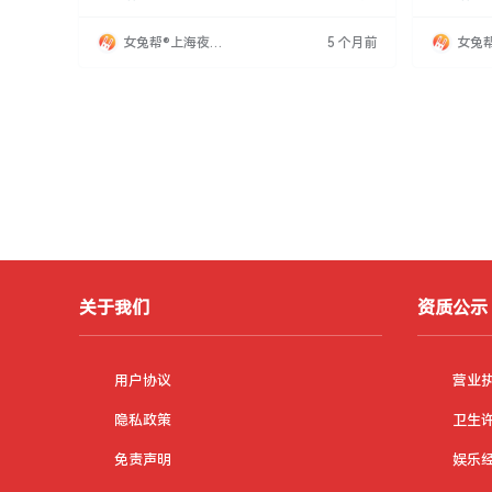
跃气氛，服务有教养的顾客。招聘信息同时提及
全。提供
人生需勇于接受挑战，珍惜相遇，生活应充满活
位安全保
女兔帮®上海夜场
5 个月前
女兔
力。
入，实现
招聘网
招聘
夜场招聘
关于我们
资质公示
用户协议
营业
隐私政策
卫生
免责声明
娱乐