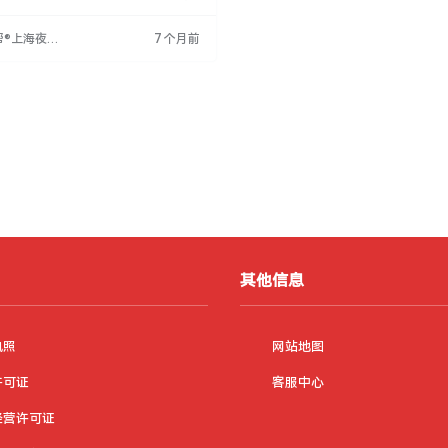
规范化职场环境、多化发展通道、全方
障及阳光化薪资体系。鼓励有志之士加
帮®上海夜场
7 个月前
自我价值。应聘请说是在女兔帮®上海
网
网看到的。
其他信息
执照
网站地图
许可证
客服中心
经营许可证