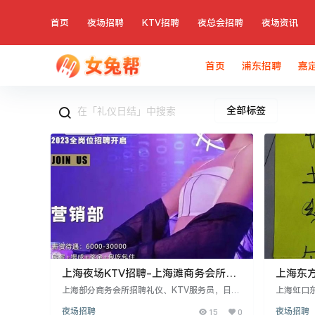
首页
夜场招聘
KTV招聘
夜总会招聘
夜场资讯
首页
浦东招聘
嘉
全部标签
上海夜场KTV招聘-上海滩商务会所礼
上海东
仪日结-便服轻松实现梦想
销机票
上海部分商务会所招聘礼仪、KTV服务员，日结
上海虹口
薪资8-20元，要求女性身高1.55米以上，形象气
正规渠道
夜场招聘
15
0
夜场招聘
质佳，有赚钱欲望。工作内容为点歌、倒酒、活
业安保团