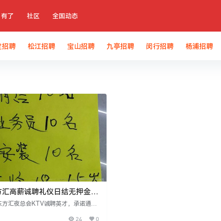
有了
社区
全国动态
定招聘
松江招聘
宝山招聘
九亭招聘
闵行招聘
杨浦招聘
方汇高薪诚聘礼仪日结无押金报
东方汇夜总会KTV诚聘英才，承诺通过
招聘，保障应聘者隐私安全，并配备专
24
0
队与公安机关联动，确保员工人身安