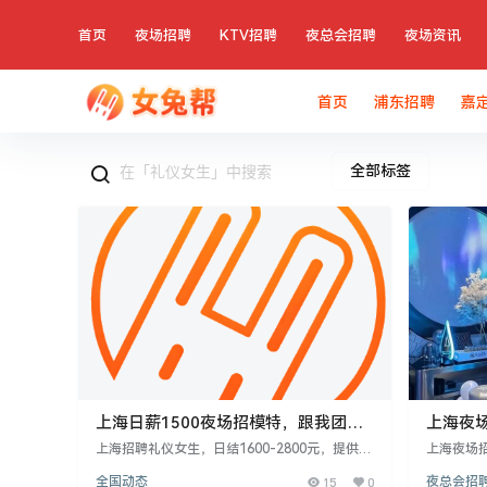
首页
夜场招聘
KTV招聘
夜总会招聘
夜场资讯
首页
浦东招聘
嘉
全部标签
上海日薪1500夜场招模特，跟我团队
上海夜
每天稳定上二班
助你奔
上海招聘礼仪女生，日结1600-2800元，提供住
上海夜场
宿及专车接送。要求18-30岁，160cm以上，具
氛，要求1
全国动态
15
0
夜总会招
备良好沟通和服务能力。工作内容为包厢内服
0-280