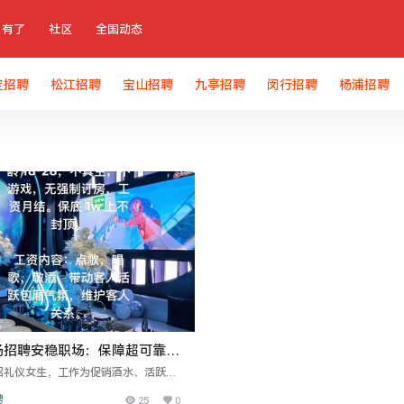
有了
社区
全国动态
定招聘
松江招聘
宝山招聘
九亭招聘
闵行招聘
杨浦招聘
场招聘安稳职场：保障超可靠，
向好未来
招礼仪女生，工作为促销酒水、活跃气
8-30岁，身高160以上。日结工资160
聘
25
0
0，报销路费，提供住宿补贴和专车接