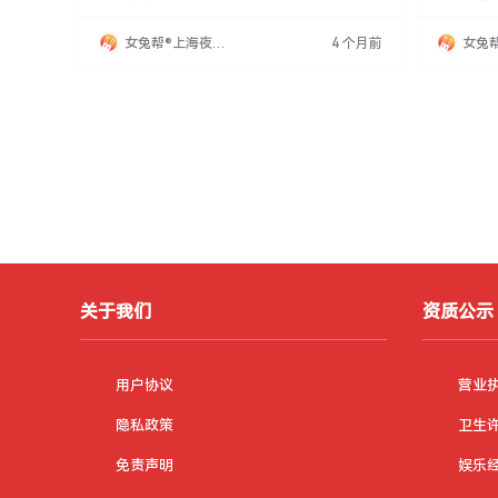
务，机会锻炼社交能力。团队氛围融洽，无复杂
送，工作时
人际关系。工作之余可体验上海夜生活和美食。
能锻炼人
女兔帮®上海夜场
4 个月前
女兔
现招聘，提供稳定收入和宝贵经验。
规，不收
招聘网
招聘
大城市体
关于我们
资质公示
用户协议
营业
隐私政策
卫生
免责声明
娱乐