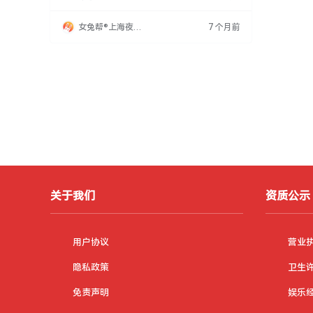
住机会。晋升空间大，但依赖人脉和客户维护。
心态至关重要，需认真对待而非游戏心态。夜场
女兔帮®上海夜场
7 个月前
讲求人情世故和察言观色，实力和经验是长久发
招聘网
展的关键。入行需问心是否准备好承受压力，
关于我们
资质公示
用户协议
营业
隐私政策
卫生
免责声明
娱乐