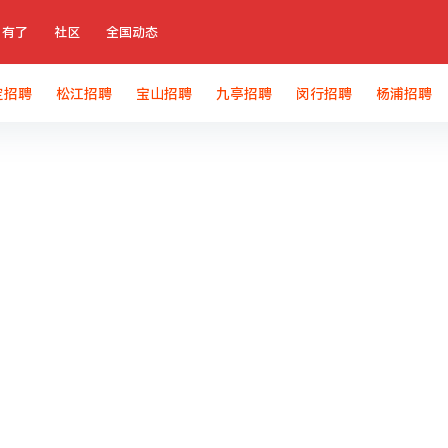
有了
社区
全国动态
定招聘
松江招聘
宝山招聘
九亭招聘
闵行招聘
杨浦招聘