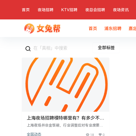
首页
夜场招聘
KTV招聘
夜总会招聘
夜场资讯
首页
浦东招聘
嘉
全部标签
上海夜场招聘模特哪里有？有多少不为
人知的真相
上海夜场并非金饭碗，行业调整后对专业度要求
提高，需具备形象、沟通和抗压能力。工作需积
全国动态
18
0
累经验，从基础服务做起，高薪需稳定客源和抓