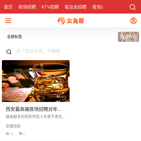
首页
夜场招聘
KTV招聘
夜总会招聘
夜场资讯
有了
社区
全部标签
生活方式
西安最高端夜场招聘对年轻
人的吸引力
越来越多的西安年轻人热衷于夜生
活，认为其能带来生活方式转变、
全国动态
拓展社交圈，并可能获得高薪。参
与高端夜场招聘被视为重要机遇，
12
0
不仅因高收入实现经济独立，也是