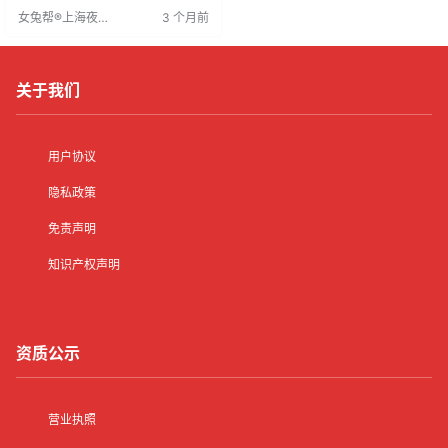
结识不同背景朋友、甚至寻找伴侣
女兔帮®上海夜场
3 个月前
的途径。这些工作为生活注入活
招聘网
力，成为年轻人实现个人价值和人
生转折的重要选择。
关于我们
用户协议
隐私政策
免责声明
知识产权声明
资质公示
营业执照