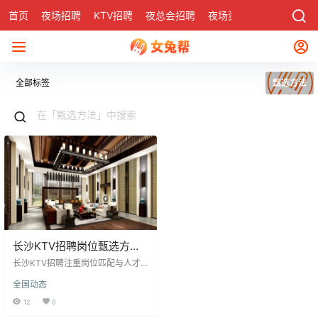
首页
夜场招聘
KTV招聘
夜总会招聘
夜场资讯
有了
社区
全部标签
甄选方法
长沙KTV招聘岗位甄选方法
解析
长沙KTV招聘注重岗位匹配与人才
甄选。调酒师招聘强调专业技能，
全国动态
通过现场调酒考核其实操与创意；K
TV女孩招聘侧重形象气质与才艺，
12
0
如安排现场演唱测试歌唱水平。精