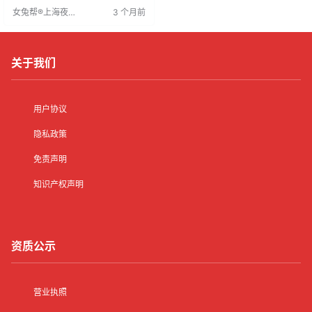
准的甄选方法有助于选拔符合企业
女兔帮®上海夜场
3 个月前
文化和发展方向的人才，实现人才
招聘网
与企业共赢。
关于我们
用户协议
隐私政策
免责声明
知识产权声明
资质公示
营业执照