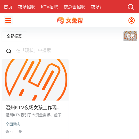
首页
夜场招聘
KTV招聘
夜总会招聘
夜场资讯
有了
社区
全部标签
现状
温州KTV夜场女孩工作现状
剖析
温州KTV吸引了因资金需求、虚荣
心或家庭变故而工作的女孩。她们
全国动态
心态各异：部分因客户小礼物误入
情感纠葛而收入减少，部分清醒地
10
0
将此视为赚取启动资金的途径并规