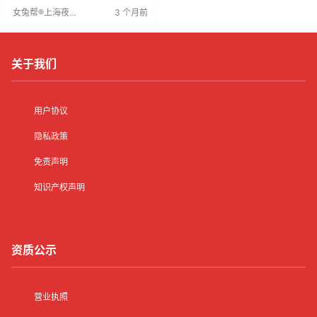
划未来，而部分好吃懒做者则难以
女兔帮®上海夜场
3 个月前
长久。夜场工作反映了自律与目标
招聘网
的重要性，不同选择导致不同结
局。
关于我们
用户协议
隐私政策
免责声明
知识产权声明
资质公示
营业执照