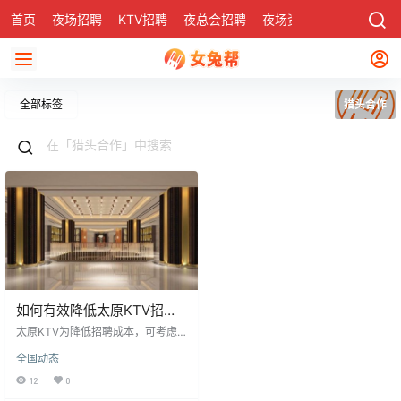
首页
夜场招聘
KTV招聘
夜总会招聘
夜场资讯
有了
社区
全部标签
猎头合作
如何有效降低太原KTV招聘
成本
太原KTV为降低招聘成本，可考虑
替代传统人才市场。网络招聘因其
全国动态
广泛性和高效性，能节省大量费
用。与猎头公司合作，可精准推荐
12
0
人才，提高成功率，避免繁琐筛