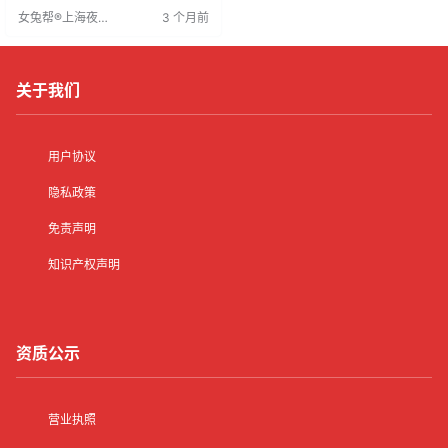
选，虽需费用，但性价比高。综合
女兔帮®上海夜场
3 个月前
运用网络招聘和猎头服务，可有效
招聘网
降低成本并提升效率。
关于我们
用户协议
隐私政策
免责声明
知识产权声明
资质公示
营业执照