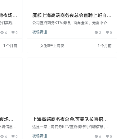
聘夜场精
魔都上海高端商务夜总会直聘上班自由
可兼职^
我们实现财
公司直招商务KTV模特，面向全国，无需中介
平台，拥有
费、押金或任何费用，工资日结。招聘18-33岁
4
0
夜场资讯
2
0
消费客人都
女性，身高160cm以上，有无经验均可，提供免
福利。招聘
费培训。公司注重隐私保护，无身份证要求，外
、倒酒等服
地女生可报销路费。工作轻松无压力，适合想轻
1 个月前
女兔帮®上海夜场
1 个月前
形象气质
松赚钱的女性。想来的请联系周哥。
招聘网
上8点至凌
海夜场招
上海高端商务夜总会.可靠队长直招生
意爆好
招聘信息，
这是一家上海商务KTV直招模特的招聘信息，面
0cm以
向全国女性，年龄18-33岁，净身高160cm以
4
0
夜场资讯
6
0
司承诺入职
上，无经验者亦可，提供免费培训。公司承诺入