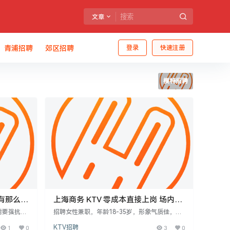
文章
青浦招聘
郊区招聘
登录
快速注册
模特招聘
有那么好
上海商务 KTV 零成本直接上岗 场内模
特持续扩招
需要强抗压
招聘女性兼职，年龄18-35岁，形象气质佳，提
在危险。高
供分层日结薪资，无需经验。福利包括精装公
1
0
KTV招聘
3
0
体是考验。
寓、吃住全包及团建补助。提供免费岗前培训及