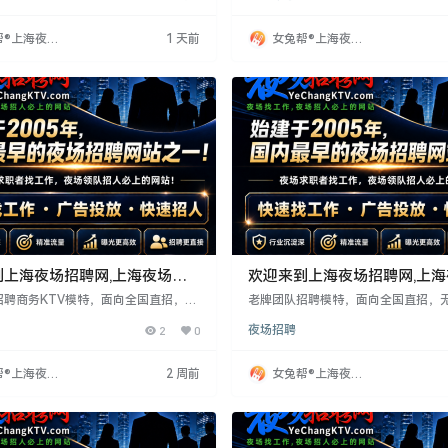
适合寻求灵活工作或提升自我者。求职
若能坚持，有晋升空间，从基础工作
安全，选择正规场所。
业存在“潜规则”，但表现和努力是关
帮®上海夜场
1 天前
女兔帮®上海夜场
网
招聘网
到上海夜场招聘网,上海夜场招
欢迎来到上海夜场招聘网,上
发布专业网站！
聘信息发布专业网站！
招聘商务KTV模特，面向全国直招，无
老牌团队招聘模特，面向全国直招，
押金或任何费用。年龄18-33岁，
18-33岁女性，身高160cm以上，
2
0
夜场招聘
60cm以上，无经验可培训，工资日
免费培训。承诺入职不收费用，包住
提供住宿，保护隐私，报销路费。工作
工资日结。保护隐私，报销路费。工
力，诚邀有意者联系周哥。
力，欢迎联系周哥。
帮®上海夜场
2 周前
女兔帮®上海夜场
网
招聘网