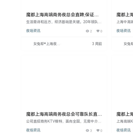
魔都上海高端商务夜总会直聘;保证上
魔都上海
班率
任务!
生活需诗和远方，经济基础是关键。20年领队经
上海中高端
验，多家夜场KTV诚聘模特，日结高薪，助你改
天，无杂费
夜场资讯
2
0
夜场资讯
变命运。2026求职者加入，轻松赚钱，掌握命
形象好，
运。日结工作有补贴，无需他人督促。
格当天上
聘，公司
女兔帮®上海夜场
3 周前
女兔
招聘网
招聘
魔都上海高端商务夜总会可靠队长直招
魔都上
·上班自由可兼职!
公司直招商务KTV模特，面向全国，无需中介
上海高端K
费、押金或任何费用，保证隐私空间。招聘女
女性，形
夜场资讯
3
0
夜场资讯
性，年龄18-33岁，身高160cm以上，有无经验
日结30-