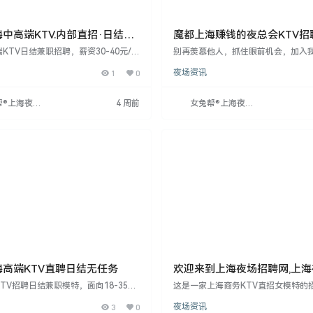
中高端KTV.内部直招·日结无
魔都上海赚钱的夜总会KTV招
英,实力团队
KTV日结兼职招聘，薪资30-40元/
别再羡慕他人，抓住眼前机会，加入
，保底1-2班。要求女，18-35岁，
富梦想。我们提供高薪、生意火爆的
1
0
夜场资讯
无经验可带教。提供免费食宿，面试合
优秀团队和豪华环境，客流量巨大。
岗，工作轻松，福利好。外地可线上应
非富即贵，出手阔绰，更有报销路费
直招。
模特，工作轻松简单，只需提供点歌
帮®上海夜场
4 周前
女兔帮®上海夜场
务，营造娱乐氛围。女孩18-28岁，
网
招聘网
佳，工资日结15-35元。工作时间晚
晨1点
海高端KTV直聘日结无任务
欢迎来到上海夜场招聘网,上
聘信息发布专业网站！
TV招聘日结兼职模特，面向18-35岁
这是一家上海商务KTV直招女模特的
象好、有活力，无经验者可带教。薪资
面向全国，年龄18-33周岁，净身高16
3
0
夜场资讯
40元起，提供免费食宿，环境优雅。工
上，无经验均可，提供免费培训。公