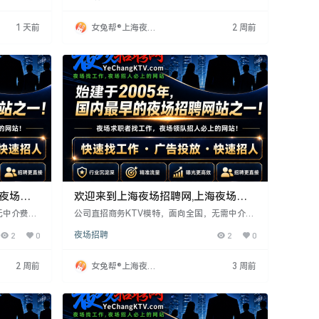
到店长。行
老员工帮扶，保障合规安全，全程零收费。
键。
1 天前
女兔帮®上海夜场
2 周前
招聘网
海夜场招
欢迎来到上海夜场招聘网,上海夜场招
聘信息发布专业网站！
无中介费。
公司直招商务KTV模特，面向全国，无需中介
无经验亦可，
费、押金，工资日结。招聘18-33岁女性，身高
2
0
夜场招聘
2
0
宿不押金，
160cm以上，有无经验均可，提供免费培训。公
作轻松无压
司注重隐私保护，无任何费用，外地女生可报销
路费。工作轻松无压力，欢迎联系周哥。
2 周前
女兔帮®上海夜场
3 周前
招聘网