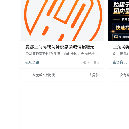
魔都上海高端商务夜总会诚信招聘无套
上海商务
路真诚以待·
公司直招商务KTV模特，面向全国，无需经验，
别再羡慕
提供免费培训。18-33岁女性，身高160cm以
象！我们
夜场资讯
2
0
夜场资讯
上，无押金、无中介费、工资日结。公司人性
队，豪华
化，保护隐私，提供住宿。诚聘模特，欢迎联系
轻松，只
周哥。
招聘18-
女兔帮®上海夜场
3 周前
女兔
5元。工
招聘网
招聘
可。机会