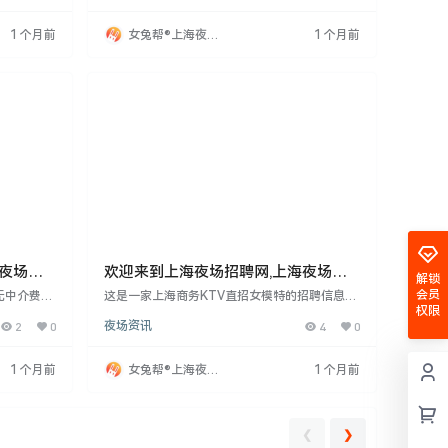
资日结，无
职不收任何费用，包住宿不收押金，工资日结，
女生报销路
无任何中介费用。公司注重隐私保护，不要求身
1 个月前
女兔帮®上海夜场
1 个月前
乱七八糟的
份证，并为外地应聘者报销路费。招聘信息强调
招聘网
信息。想来
其真实性，提醒求职者注意防范网上虚假招聘。
海夜场招
欢迎来到上海夜场招聘网,上海夜场招
解锁
聘信息发布专业网站！
会员
无中介费。
这是一家上海商务KTV直招女模特的招聘信息，
权限
经验可培
面向全国，18-33周岁，净身高160cm以上，有
2
0
夜场资讯
4
0
金，工资日
无经验均可。公司承诺入职不收任何费用，包住
销路费。职
宿不押金，工资日结，免费培训，无中介费，保
护隐私。因网上招聘诈骗多，公司特别强调无押
1 个月前
女兔帮®上海夜场
1 个月前
金无费用，外地男生可报销路费。招聘无压力，
招聘网
轻松上班，有意者请联系周哥。
❮
❯