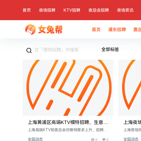
首页
夜场招聘
KTV招聘
夜总会招聘
夜场资讯
首页
浦东招聘
嘉
全部标签
上海黄浦区高端KTV模特招聘，生意火
上海夜场
爆，日结1000-300
好的场
上海高端KTV和夜总会对模特需求上升，招聘条
上海夜场持
件为18-28岁女性，身高158cm以上，形象气质
质佳、笑
全国动态
0
0
全国动态
佳。工作内容为接待顾客、提供陪伴服务，薪资
晨，收入