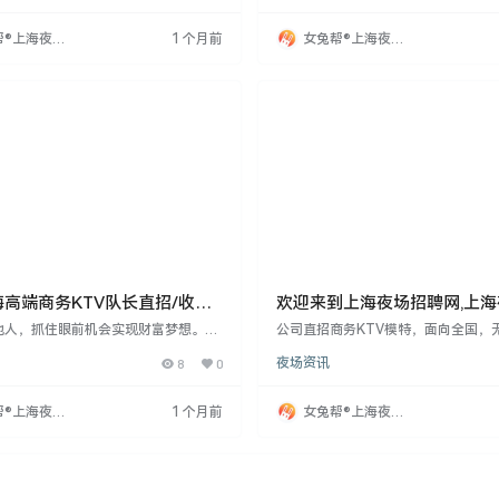
活，班次多，无压力。公司位于市中心
不收任何费用，包住宿不收押金，工
，招聘无杂费，面试合格当天上岗。优
任何中介费用，并保护隐私，为外地
帮®上海夜场
1 个月前
女兔帮®上海夜场
非中介。外地可线上应聘。
费。公司强调非中介，无押金和任何
网
招聘网
费用，提醒求职者注意网上虚假招聘
的女孩
高端商务KTV队长直招/收入
欢迎来到上海夜场招聘网,上
遇好福利多
聘信息发布专业网站！
他人，抓住眼前机会实现财富梦想。我
公司直招商务KTV模特，面向全国，
薪、生意火爆的平台，拥有优秀团队和
18-33岁女性，身高160cm以上，无
8
0
夜场资讯
，客流量大，回报丰厚。客人非富即
训。承诺入职不收费，包住宿不收押
阔绰，更有报销路费福利。招聘模特，
结。公司保护隐私，为外地应聘者报
简单，只需提供点歌、倒酒等服务，营
位轻松无压力，欢迎联系周哥。
帮®上海夜场
1 个月前
女兔帮®上海夜场
。18-28岁女孩，形象气质佳，工资
网
招聘网
35元。工作时间晚上8点至凌晨1点，全