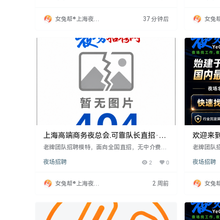
日结800-1500元。招聘要求沟通能力强，经验
机会多，
者优先但提供培训。工作灵活，适合兼职或全
者需注意
女兔帮®上海夜场
37 分钟后
女兔
职，收入高但竞争激烈。求职者需了解公司背
招聘网
招聘
景，保持职业操守。
上海高端商务夜总会.可靠队长直招·上
欢迎来
班自由可兼职!
聘信息
老牌团队招聘模特，面向全国直招，无中介费，
老牌团队
不收押金或任何费用。18-33岁女性，身高160c
需中介费、
夜场招聘
2
0
夜场招聘
m以上，有无经验均可，提供免费培训，工资日
女，身高1
结。公司注重隐私保护，不要求身份证，为外地
结。公司
女孩报销路费。工作轻松无压力，欢迎联系周
轻松无压
女兔帮®上海夜场
2 周前
女兔
哥。
招聘网
招聘