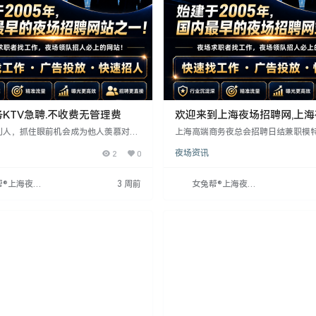
KTV急聘.不收费无管理费
欢迎来到上海夜场招聘网,上
聘信息发布专业网站！
别人，抓住眼前机会成为他人羡慕对
上海高端商务夜总会招聘日结兼职模
提供高薪、生意火爆的平台，优秀团
男，18-35岁，形象好，无不良记录
2
0
夜场资讯
装修，客流量大，客户非富即贵。工作
30-40元起，提供免费食宿，环境优
需提供点歌、倒酒等服务，活跃气氛。
松，班次灵活，无需经验，面试合格
28岁女孩，形象气质佳，工资日结15-3
公司直接招聘，无中介费。外地可线
帮®上海夜场
3 周前
女兔帮®上海夜场
作时间晚上8点至凌晨1点，全职兼职皆
网
招聘网
不等人，快来开启财富之路！