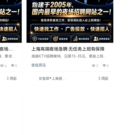
海夜场招
上海高端夜场急聘.无任务上班有保障
特，要求
高端KTV招聘模特，日薪15-35元，便装上班，
。薪资日结
当天结算。要求女性，30岁以下，160cm以上，
4
0
夜场资讯
3
0
雅。工作轻
会化妆。提供免费公寓式住宿及生活设施。工作
当天上岗。
时间晚上8-12点，周末及节假日可休，自由度
上应聘。
高。适合有空闲时间或需赚钱的女士。
3 周前
女兔帮®上海夜场
3 周前
招聘网