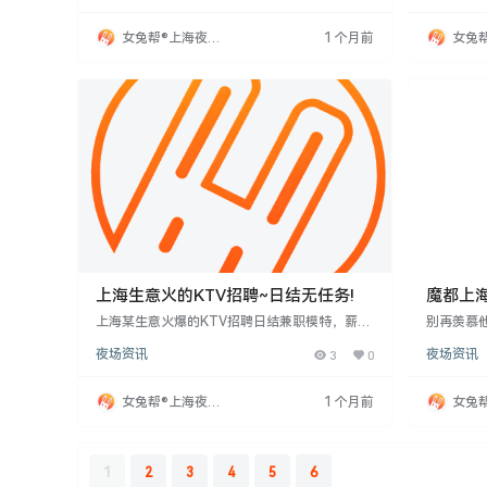
均可，提供免费培训，工资日结。公司承诺无任
作时间灵
何乱收费，保护应聘者隐私，并报销外地应聘者
繁华地段
女兔帮®上海夜场
1 个月前
女兔
路费。因网上招聘诈骗多，特此声明。欲应聘者
先录用，
招聘网
招聘
请联系周哥。
上海生意火的KTV招聘~日结无任务!
魔都上海
可观待
上海某生意火爆的KTV招聘日结兼职模特，薪资
别再羡慕
30-40元/天起，无经验者亦可。工作地点位于市
们提供高
夜场资讯
3
0
夜场资讯
中心繁华区域，环境高端，生意好，无杂费。招
豪华环境
聘男性，18-35岁，形象好、态度友善，提供免
贵，出手
费食宿及一对一指导。面试合格当天可上岗，无
工作轻松
女兔帮®上海夜场
1 个月前
女兔
时间限制，班次多，事少，待遇优厚，优先录
造娱乐氛围
招聘网
招聘
用。外地应聘者可线上应聘。
日结15-
职
1
2
3
4
5
6