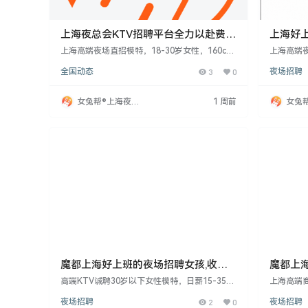
上海夜总会KTV招聘平台全力以赴费用
上海好
全免
保证上
上海高端夜场直招模特，18-30岁女性，160cm
上海高端
以上，开朗善交流。无需工装，日结薪资15-20
供15-3
全国动态
3
0
夜场招聘
元起，有提升空间，提供入职培训。报销车费，
司保证正
提供免费住宿，无订房压力。工作环境轻松，客
机遇，实
户素质高。面试成功报销车费，无中介费。无经
女兔帮®上海夜场
1 周前
女兔
验者亦可，助您积累经验。
招聘网
招聘
魔都上海好上班的夜场招聘女孩,收入
魔都上
可观待遇好福利多
套路真诚
高端KTV诚聘30岁以下女性模特，日薪15-35
上海高端
元，便装上班，无需费用，当天结算。工作轻
-40元
夜场招聘
2
0
夜场招聘
松，保底两班。提供免费公寓式住宿及生活设
教。工作