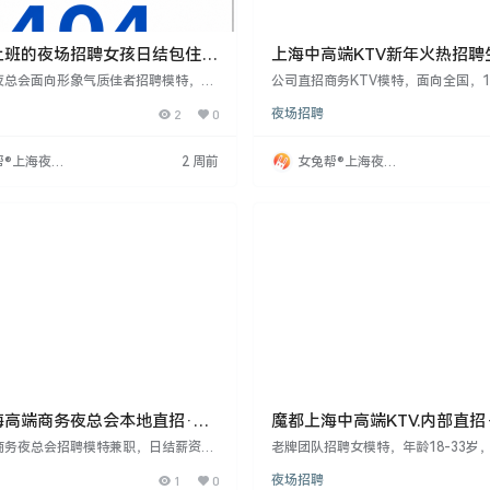
上班的夜场招聘女孩日结包住-
上海中高端KTV新年火热招聘
班-无押金
*
夜总会面向形象气质佳者招聘模特，提
公司直招商务KTV模特，面向全国，18
5起高薪及配套宿舍，工作时间灵活。公
性，身高160cm以上，无经验可培训
2
0
夜场招聘
规无强迫，并配备带薪培训。抓住青春
不收任何费用，包住宿不押金，工资
现财富自由，创造精彩人生。
无中介，保护隐私，外地女生报销路
松无压力，欲了解更多请联系周哥。
帮®上海夜场
2 周前
女兔帮®上海夜场
网
招聘网
海高端商务夜总会本地直招·无
魔都上海中高端KTV.内部直招
以待·
真诚以待!
商务夜总会招聘模特兼职，日结薪资30
老牌团队招聘女模特，年龄18-33岁，
起，形象好、态度好即可，无经验可带
m以上，全国直招，无经验可培训。
1
0
夜场招聘
地点中心区域，环境优雅，提供免费食
何费用，包住宿不押金，工资日结。