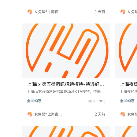
性。住宿条件舒适，提供电器等设施。报销路
场环境。
费，可视频面试。要求勤奋，对金钱有欲望，人
等。欢迎
女兔帮®上海夜场
1 天前
女兔
美听话。兼职或全职均可。
价值、增
招聘网
招聘
上海i.x 第五街酒吧招聘模特-待遇好报
上海夜场
销机票
多？
上海i.x第五街酒吧招募夜场及KTV模特，待遇优
上海夜经
厚，提供机票报销。招聘对象为18-30岁女性，
静安、长
全国动态
0
0
全国动态
形象气质佳，有相关经验者优先。岗位涵盖夜场
长三角商
表演、KTV接待等，薪资高且提供交通住宿支
象、情绪
持。该招聘为对夜场感兴趣者提供良好发展机
需具备察
女兔帮®上海夜场
2 天前
女兔
会。
用技巧如
招聘网
招聘
建立个人