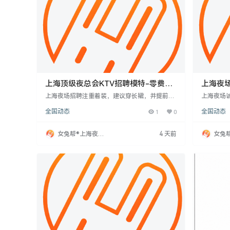
上海顶级夜总会KTV招聘模特-零费用
上海夜
加入，透明薪资制度
十个
上海夜场招聘注重着装，建议穿长裙，并提前打
上海夜场
理发型，选择3-5厘米带跟鞋。面试为多人同时
商务KTV
全国动态
1
0
全国动态
进行，评估专业技能匹配度。公司规模大，招聘
理、24
流程简单，无需填写表格，诚信经营。表现优异
作服或押
者有机会进入更高档次KTV商务场，日薪可达15
展，高端
女兔帮®上海夜场
4 天前
女兔
-20元。
招聘网
招聘