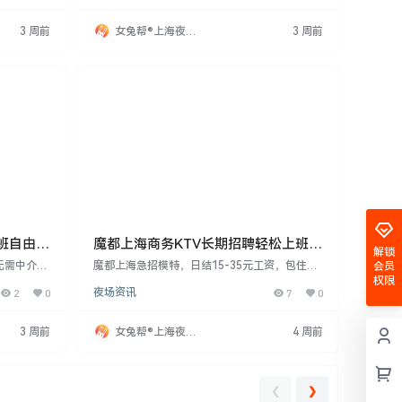
孩可报销路
春，创造财富，实现自我价值。
联系周哥。
3 周前
女兔帮®上海夜场
3 周前
招聘网
班自由可
魔都上海商务KTV长期招聘轻松上班良
解锁
心诚聘超赚
无需中介
魔都上海急招模特，日结15-35元工资，包住，
会员
8-33岁
报销路费，无管理费。要求18-28岁，身高160c
权限
2
0
夜场资讯
7
0
可，提供免
m以上，甜美开朗。提供免费宽带和培训，工作
证要求，外
机会多。面试当天可上班入住。诚邀加入，实现
，团队提供
高薪梦想。
3 周前
女兔帮®上海夜场
4 周前
哥。
招聘网
❮
❯