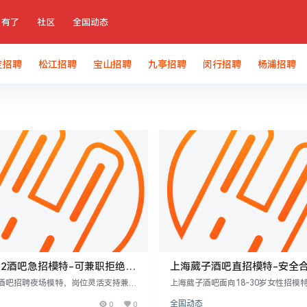
有了
社区
全国动态
定招聘
松江招聘
宝山招聘
九亭招聘
闵行招聘
杨浦招聘
52酒吧急招模特-可兼职拒绝套
上海葳子酒吧直招模特-安全
不穿工衣
2酒吧招聘夜场模特，岗位灵活支持兼
上海葳子酒吧面向18-30岁女性招模
好薪资待遇。面向18-30岁形象气质
高165cm以上、形象气质佳，提供夜
0
0
全国动态
，要求身体健康、沟通能力强、适应夜
稳定工作机会，薪资合理。招聘流程