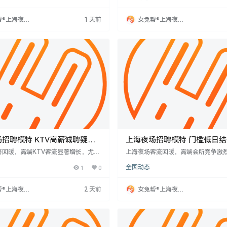
工作内容包括接待、陪酒、互动表演
综合素质，兼职全职可选。工作内容
有经验或无经验者前来面试，助你提升
户、参与活动，能提升个人价值、拓
帮®上海夜场
1 天前
女兔帮®上海夜场
加收入。
网
招聘网
招聘模特 KTV高薪诚聘疑问
上海夜场招聘模特 门槛低日
月入十万？
济回暖，高端KTV客流显著增长，尤以
上海夜场客流回暖，高端会所竞争激
宁核心商圈为甚，受高净值客户回归及
服务优势明显。但行业对新人要求高
1
0
全国动态
务复苏驱动。这些场所对服务人员形
节奏、理解客户深层需求，并主动学
价值及跨文化沟通能力要求高。从业者
但非躺赢，需复盘客户、学习知识并
言观色、预判需求等高维能力，掌握实
诉。成长路径清晰，分为新人期和进
帮®上海夜场
2 天前
女兔帮®上海夜场
酒水知识、多语言沟通及破冰方法，并
实战能力培养。
网
招聘网
风格标签。