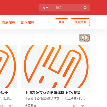
文章
青浦招聘
郊区招聘
登录
快速注册
模特
合法长久
上海高端夜总会招聘模特-KTV新星加
入无忧
特，要求身
本文探讨如何成为夜场精英，并以上海某KTV为
场、KTV等
例，招聘夜场模特和公主，要求年龄18-28岁、
0
0
全国动态
1
0
透明，注重
形象靓丽，提供日薪15-20元起，工作时间为晚