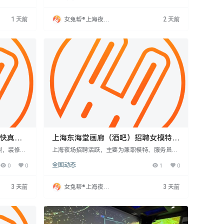
涉及接待客
上7点至12点，可兼职或全职。团队专注夜场十
展人脉。
三年，承诺不收费、工资日结，信息真实可靠。
1 天前
女兔帮®上海夜场
2 天前
招聘网
结快真能
上海东海堂画廊（酒吧）招聘女模特-
可兼职无IC卡
烈，装修和
上海夜场招聘活跃，主要为兼职模特、服务员等
，需适应快
岗位，面向18-30岁形象佳、性格开朗女性。岗
0
0
全国动态
1
0
习。薪资高
位要求不一，酒吧重外貌，夜总会重综合能力。
保持零投
建议了解场所文化，保护权益。陆家嘴等区域岗
阶期，注重
位多但竞争激烈，可关注招聘平台。
3 天前
女兔帮®上海夜场
3 天前
招聘网