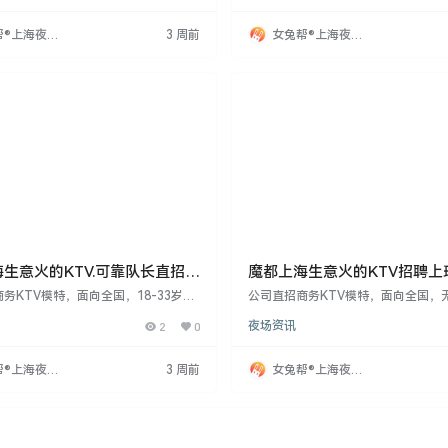
合格当天上岗，优先录用。
中介费、无押金，保护隐私，外地女
费。工作轻松无压力，欲了解更多请
帮®上海夜场
3 周前
女兔帮®上海夜场
网
招聘网
生意火的KTV.可靠队长直招~
魔都上海生意火的KTV招聘上
班率
兼职·
务KTV模特，面向全国，18-33岁女
公司直招商务KTV模特，面向全国，
60cm以上，无经验可培训。承诺入职
费、押金或任何费用，工资日结。招聘1
2
0
夜场资讯
费用，包住宿不押金，工资日结。公司
女性，身高160cm以上，有无经验均
保护隐私，外地女生可报销路费。工作
费培训。公司注重隐私保护，无身份
力，欲应聘者请联系周哥。
地女生可报销路费。工作轻松无压力
帮®上海夜场
3 周前
女兔帮®上海夜场
人性化管理。欲了解更多，请联系周
网
招聘网