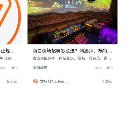
-正规商
南昌夜场招聘怎么选？调酒师、模特这
些岗位要注意什么
无中介费。
夜场岗位多样，包括礼仪、模特、服务员、调酒
0-2000
师、DJ、保安、收银等。求职者需明确自身定位
1
0
全国动态
2
0
舒适工作环
和能力，如调酒师需懂基础调酒，模特需符合身
录，愿意夜
高气质要求。面试时需准备相关经验，展现学习
态度，南昌红谷滩夜店更看重人靠谱。薪资因岗
5 天前
女兔帮®上海夜场
1 周前
位和场子而异，调酒师月薪五千至一万，模特礼
招聘网
仪日结约一千五至二千，