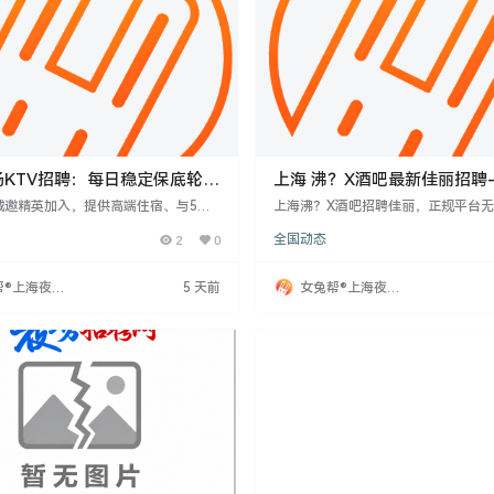
场KTV招聘：每日稳定保底轮房
上海 沸？X酒吧最新佳丽招聘
务平台无IC卡
诚邀精英加入，提供高端住宿、与5家
上海沸？X酒吧招聘佳丽，正规平台
合作招聘、薪资15-20元起、人性化管
保证高收入、高客人素质，工资日结110
2
0
全国动态
小时热水等优越条件。工作灵活，无需工
元。招聘形象佳、有上进心者，提供
金，注重人才优势。随着行业趋势发
境。要求18-30岁，健康，无不良记
模特需求增加，前景良好。
班。经验不限，欢迎加入。
帮®上海夜场
5 天前
女兔帮®上海夜场
网
招聘网