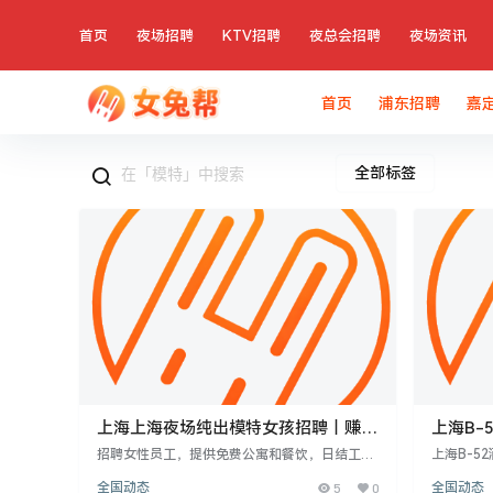
首页
夜场招聘
KTV招聘
夜总会招聘
夜场资讯
首页
浦东招聘
嘉
全部标签
上海上海夜场纯出模特女孩招聘｜赚快
上海B-
钱｜包吃住
路
招聘女性员工，提供免费公寓和餐饮，日结工资
上海B-5
3-8元不等，无上限。要求年龄18-30岁，五官
职，提供良
全国动态
5
0
全国动态
端正，有气质，适合创业失败或债务缠身的女
佳的女性