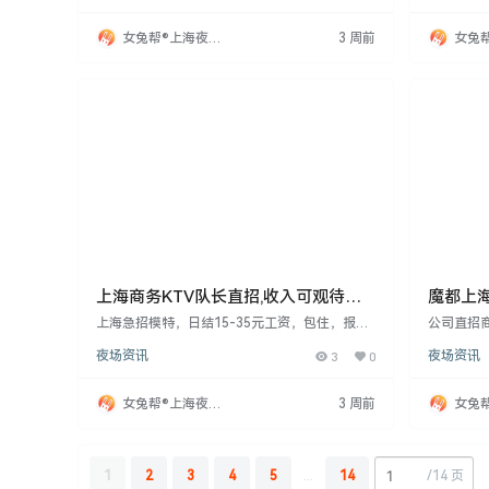
施。适合有空闲时间的女性，自由度高，快来赚
宿，面试
钱！
女兔帮®上海夜场
3 周前
女兔
招聘网
招聘
上海商务KTV队长直招,收入可观待遇
魔都上海
好福利多
保证上
上海急招模特，日结15-35元工资，包住，报销
公司直招商
路费，无管理费。要求18-28岁，身高160cm以
性，身高1
夜场资讯
3
0
夜场资讯
上，甜美开朗。提供培训，工作机会多。面试通
不收任何
过当天上班，当天入住。诚邀加入，改变生活！
无中介，
轻松无压
女兔帮®上海夜场
3 周前
女兔
招聘网
招聘
1
2
3
4
5
...
14
/
14 页