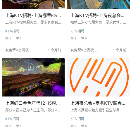
上海KTV招聘-上海哪里ktv
上海KTV招聘-上海夜总会直
招聘梦想启航
聘做夜场跟我就对
上海KTV招聘服务员，要求身高162
招聘上海KTV服务员，要求女性，1
cm以上，形象良好，工作时间为每
8岁以上，身高158cm以上，性格活
KTV招聘
KTV招聘
晚8点至12点。薪资从20元起，高
泼开朗，服从管理。有无经验均
薪，收入与工作表现挂钩。主要职
可，提供免费培训。待遇优厚，包
5
0
2
0
责为点歌、倒酒，营造氛围促进销
吃住，薪资10-20元起。公司注重个
售。公司业务量排名前三，提供稳
人成长与生活态度，期待加入者共
女兔帮®上海夜场
1 个月前
女兔帮®上海夜场
1 个月前
定工作保障。工作灵活，适合追求
创辉煌。联系时请注明来源女兔帮®
招聘网
招聘网
生活品质者。立即加入，共创未
上海夜场招聘网。
来。详情见女兔帮®上海夜场招聘
网。
上海虹口金色年代12-15模特
上海夜总会+商务KTV联合招
场直招[新人必看.真实酒吧夜
聘，上班轻松无压力，薪资
部分人视自己为人生主角，部分人
上海以其繁华魅力吸引着全球目
场KTV招聘模
则认为自己是配角。上海夜场招聘K
有保障
光，其夜生活丰富多彩，KTV成为
KTV招聘
KTV招聘
TV及夜总会服务员，要求1年以上调
年轻人放松身心的热门场所。该行
酒经验，懂酒类知识，有调酒师证
业职位多样，包括服务员、DJ、模
3
0
2
0
书优先，需热情开朗，服务意识
特等，工作时间灵活，待遇优厚，