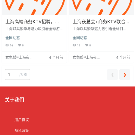
上海高端商务KTV招聘，寻
上海夜总会+商务KTV联合招
觅热爱音乐、充满激情的你​
聘，上班轻松无压力，薪资
上海以其繁华与魅力吸引着全球游
上海以其繁华魅力吸引着全球目
客和创业者，其中夜场KTV行业尤
有保障
光，夜生活丰富多彩，KTV成为年
全国动态
全国动态
为突出，成为城市夜生活的亮点。
轻人放松身心的热门场所。该行业
现招聘包厢服务员，要求形象气质
职位多样，包括服务员、DJ等，工
14
0
11
0
佳、沟通能力强、服务意识佳，适
作时间灵活，待遇优厚，基本工资
应夜间工作。薪资日结，日挣800-1
可达200元/晚，收入潜力大。工作
女兔帮®上海夜场
4 个月前
女兔帮®上海夜场
4 个月前
500元，工作时间为20:30至02:0
内容主要涉及服务客人、推销酒
招聘网
招聘网
0，月休八天。公司提供报销探亲车
水，要求良好沟通和服务能力。应
费、配备式宿舍，无入职费和押
聘流程简单，可通过招聘网站或夜
金，欢迎有才艺者
场提交简历，经面试、培训和试岗
❮
❯
/
3 页
后上岗。对模特要求较高，注重美
貌
关于我们
用户协议
隐私政策