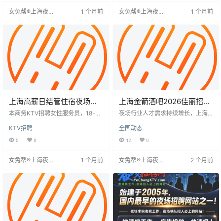
强。年龄25-35岁，学历初中以上，
基本工资可达200元/晚，加提成收
女兔帮®上海夜场
1 个月前
女兔帮®上海夜场
1 个月前
身高160cm以上，有服务员或前台
入可观。工作内容主要为服务客
招聘网
招聘网
接待经验更佳，懂粤语者优先。岗
人，需具备良好沟通和服务意识。
位职责包括酒水配制、服务清洁、
应聘流程简单，可通过招聘网站或
客户沟通、盘点及培训新员工，
夜场提交简历，经面试、培训和试
岗后上岗。对模特要求较高，注重
美貌
上海高薪日结管住宿夜场招
上海金箭酒吧2026佳丽招
聘服务员零押金无考核龄不
聘-纯绿色领队驻场直招
本商务KTV招聘女性服务员，18-30
夜场行业人才需求持续增长，上海
限
岁，身高155cm以上，不限学历和
作为娱乐产业发达城市，为求职者
KTV招聘
全国动态
地域。工作环境高端舒适，聚焦商
提供丰富就业机会。招聘信息登录
务客群，流程高效，无需复杂人际
时间反映公司是否靠谱，填写“多名”
5
0
12
0
关系。薪资日结，远超行业平均，
可能暗示岗位流动性大。夜场招聘
包吃住，异地求职报销交通费。工
流程包括面试、试工等环节，岗位
女兔帮®上海夜场
1 个月前
女兔帮®上海夜场
2 个月前
作时间合理，轻松实现经济独立。
对求职者有外貌、气质等要求。了
招聘网
招聘网
招聘无套路，无押金和指标，专注
解招聘流程和注意事项对求职者至
服务即可获得高薪回报。
关重要。