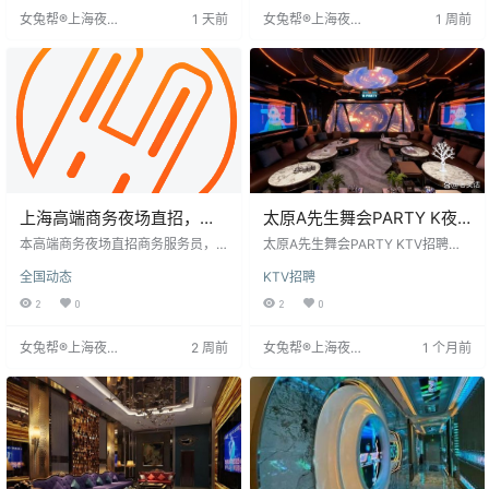
活，月休八天。提供报销探亲路
付。工作日白天自由，生活较办公
女兔帮®上海夜场
1 天前
女兔帮®上海夜场
1 周前
费、免费宿舍等福利，无押金无杂
室灵活。
招聘网
招聘网
费，诚邀加入。
上海高端商务夜场直招，日
太原A先生舞会PARTY K夜
结提供住宿
总会招聘礼仪-夜场工作有挑
本高端商务夜场直招商务服务员，
太原A先生舞会PARTY KTV招聘服
提供日结薪资（15-30元/小时）及
战
务员，月薪过万，无需押金和业绩
全国动态
KTV招聘
住宿，无需费用。要求年龄18-35
任务，提供住宿。要求身高163cm
岁，形象气质佳，服务意识强。公
以上，性格开朗，五官端正。工作
2
0
2
0
司十年经营，前景广阔，注重员工
健康安全正规，无罚款，入职即
成长，提供培训。适合追求高薪、
干。公司承诺无任何费用，欢迎符
女兔帮®上海夜场
2 周前
女兔帮®上海夜场
1 个月前
快节奏工作及职业发展者。
合条件的应聘者加入。
招聘网
招聘网