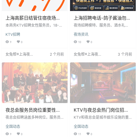
上海高薪日结管住宿夜场招
上海招聘电话-鸽子酱油勿扰
聘服务员零押金无考核龄不
生意火爆当天上班
本商务KTV招聘女性服务员，18-30
夜场招聘模特、服务员、酒水礼
限
岁，身高155cm以上，不限学历和
仪，全国范围，女性18-35岁，身高
KTV招聘
夜场资讯
地域。工作环境高端舒适，客源优
158以上，要求五官端正、气质优
质，流程高效，无需复杂人际关
雅、身材高挑、活泼开朗。工作晚9
9
0
10
0
系。薪资日结，远超行业平均，包
-12点，日结10-15元起步，小费丰
吃住，异地求职报销交通费。工作
厚，收入无上限。公司直招，承诺
女兔帮®上海夜场
2 个月前
女兔帮®上海夜场
3 个月前
时间合理，轻松实现经济独立。招
安全可靠，当天安排上班。这是一
招聘网
招聘网
聘无套路，零费用，专注服务即可
个高薪、高小费的平台，提供行业
获得高薪回报。
内最高薪资保障。机会难得，请致
电咨询。
夜总会服务员岗位重要性及
KTV与夜总会热门岗位招聘
面试交谈礼仪
条件及注意事项
夜总会招聘涵盖多种岗位，服务员
KTV和夜总会是城市娱乐设施的重
岗位尤为重要。服务员需坚守岗
要部分，常因旺季而招聘服务人
全国动态
全国动态
位，主动热情接待客人，并准确记
员，吸引年轻人因待遇优厚和工作
录点单信息，及时安抚客人。面试
经验包容性而应聘。KTV工作待遇
9
0
11
0
时，保持适当距离和坐姿，注意交
高且岗位多样，如调酒师、服务