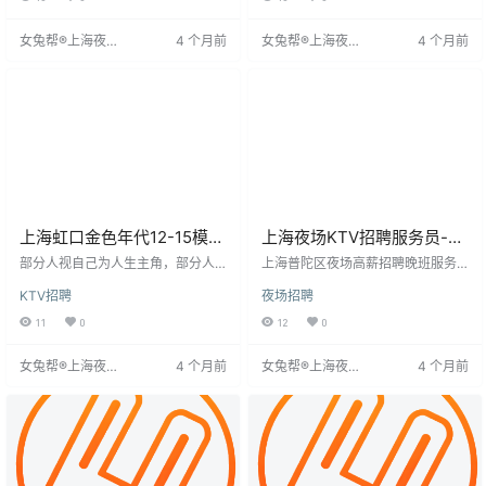
无休息。工资日结，根据身高1600-
8-30岁，形象气质佳，无不良嗜
1500元不等。提供入职报销、免费
好。待遇保证每天结算工资，1300
女兔帮®上海夜场
4 个月前
女兔帮®上海夜场
4 个月前
宿舍、无经验培训等福利。无学历
-1600元不等。工作时间20:00-24:
招聘网
招聘网
要求，高薪轻松。咨询加潇然卫信
00，全职或兼职均可，有无经验均
号。
可。面试合格当天可上班，不收押
金和服装费。
上海虹口金色年代12-15模特
上海夜场KTV招聘服务员-优
场直招[新人必看.真实酒吧夜
厚待遇-稳定工作-加入我们
部分人视自己为人生主角，部分人
上海普陀区夜场高薪招聘晚班服务
场KTV招聘模
则认为自己是配角。上海夜场招聘K
吧
员，要求形象良好、有服务意识和
KTV招聘
夜场招聘
TV服务员及调酒师，要求应聘者年
亲和力。文章强调坚持面对挑战和
龄在25-35岁之间，学历初中以上，
失败的重要性，并以中国冬奥会成
11
0
12
0
具备1年以上调酒或服务员经验，形
功和日本包机事件为例，说明奋斗
象气质佳，沟通能力强。岗位职责
和信念的价值。同时，提醒警惕利
女兔帮®上海夜场
4 个月前
女兔帮®上海夜场
4 个月前
包括酒水配制、客户服务、库存盘
用模特卡进行诈骗的公司，保护自
招聘网
招聘网
点及培训新员工等。调酒师还需具
身权益。
备调酒师证书及酒类知识。招聘强
调服务意识、仪容仪表及卫生