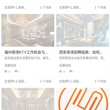
谈礼仪。服务员的专业素养与礼仪
员、模特，其中模特要求高颜值，
女兔帮®上海夜场
3 个月前
女兔帮®上海夜场
3 个月前
直接影响客人体验，注重细节展现
服务员和模特岗位热门，经验有助
招聘网
招聘网
专业与礼貌，为夜总会形象加分。
于处理人际关系，但新人若有天赋
也能获得机会。夜总会工作相对轻
松，薪资高，对学历经验包容，主
要要求长相身材好、性格开朗，
福州夜场KTV工作机会与职
西安夜场招聘指南：如何成
业发展
为高收入服务员
追求高品质生活需实际行动，娱乐
西安夜场业对经济有推动作用，常
俱乐部提供实现梦想的舞台。勤奋
需招聘服务人员。许多女生因经济
全国动态
全国动态
者可在其中找到适合角色，如服务
原因希望进入，但缺乏经验。业内
员、模特等，实现经济与职业发
人士建议，工作认同感和责任感是
12
0
10
0
展。福州招聘网站提供具体职位要
关键，能带来顾客满意和经济收
求，如服务员身高1.68米以上，并免
入。模特收入则取决于能否被顾客
女兔帮®上海夜场
3 个月前
女兔帮®上海夜场
3 个月前
费提供住宿，无经验者亦可学习。
选中上台，服务好顾客可获额外薪
招聘网
招聘网
服务员需与客人沟通，通过互动推
资和提成。顾客满意度对夜场和模
销饮品，以客户满意为目标，并发
特都至关重要。
挥创造力提升服务质量。