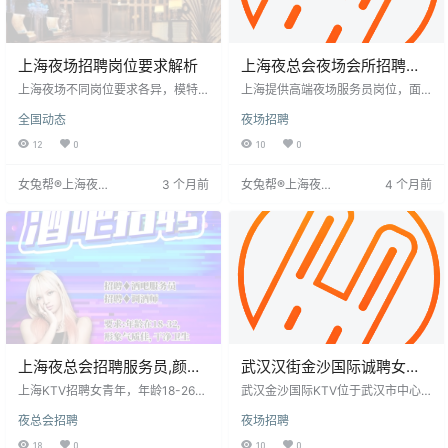
上海夜场招聘岗位要求解析
上海夜总会夜场会所招聘礼
仪酒水促销服务员
上海夜场不同岗位要求各异，模特
上海提供高端夜场服务员岗位，面
岗位标准严格，需符合年龄、身高
向18-35岁，净身高155cm以上，形
全国动态
夜场招聘
及职业素养；调酒师要求相对宽
象端正者。工作时间为每晚七点半
松，需热爱饮酒并了解酒类；服务
至凌晨，薪资日结，15-25元起。要
12
0
10
0
员要求最低，工作轻松但薪酬较
求具备良好沟通、服务意识和应变
高。求职者应结合自身条件，选择
能力，了解酒水知识。岗位无押金
女兔帮®上海夜场
3 个月前
女兔帮®上海夜场
4 个月前
适合的岗位，以提高应聘成功率。
和订房任务，提供稳定收入和高端
招聘网
招聘网
社交机会，工作强度大但薪资较
高，有职业发展空间。形象与专业
服务态度是关键。
上海夜总会招聘服务员,颜值
武汉汉街金沙国际诚聘女服
与机遇并存,舞台等你
务员歌手舞蹈
上海KTV招聘女青年，年龄18-26
武汉金沙国际KTV位于武汉市中心
岁，身高160cm以上，形象气质
楚河汉街SKP广场，是一家高档KT
夜总会招聘
夜场招聘
佳。工作内容为包厢互动，调节氛
V，招聘礼仪、模特、舞蹈歌手。要
围。工作时间20:30-02:00，灵活
求女性，净身高158cm以上，年龄1
18
0
10
0