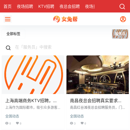
首页
夜场招聘
KTV招聘
夜总会招聘
夜场资讯
有了
社区
全部标签
服务员
上海高端商务KTV招聘，寻
南昌夜总会招聘真实要求，
觅热爱音乐、充满激情的你​
想做这行的姐妹先看这个
上海作为国际都市，吸引众多游客
南昌红谷滩夜总会招聘服务员，门
与创业者，其夜场KTV行业尤为活
槛不高，岗前培训即可上手。工作
全国动态
全国动态
跃。现招聘包厢服务员，要求形象
虽需熬夜，但分早晚班，休息设施
气质佳、沟通能力强，适应夜间工
完善，部分包食宿，适应后并不
0
0
3
0
作。薪资日结800-1500元，工作灵
难。收入较高，有女生靠此攒够首