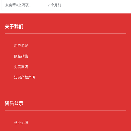
关键，需处理多部门、多职位招聘
女兔帮®上海夜场
7 个月前
需求，并有效管理应聘者信息。这
招聘网
些能力有助于招聘者有序高效地开
展工作，为企业吸引优秀人才。
关于我们
用户协议
隐私政策
免责声明
知识产权声明
资质公示
营业执照