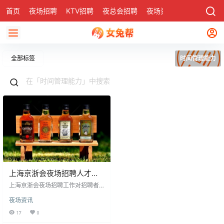
首页
夜场招聘
KTV招聘
夜总会招聘
夜场资讯
有了
社区
全部标签
时间管理能力
上海京浙会夜场招聘人才所
需能力分析
上海京浙会夜场招聘工作对招聘者
能力有明确要求。首先，良好的人
夜场资讯
际交往能力是基础，包括沟通、倾
听技巧和责任心，以建立信任并提
17
0
高效率。其次，时间管理能力同样