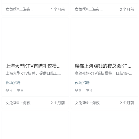
资外，还提供员工优惠、节假日福
结工资外，还提供员工优惠、节假
女兔帮®上海夜场
1 个月前
女兔帮®上海夜场
2 个月前
利等丰富待遇，并注重培训发展，
日福利等多样化待遇，并注重员工
招聘网
招聘网
助力职业成长。加入我们，体验快
培训与发展，助力职业成长。
乐工作，获得及时回报。
上海大型KTV直聘礼仪模
魔都上海赚钱的夜总会KTV
特；生意好不好来了就知道
急聘实力团队
上海大型KTV招聘，提供日结工
高端夜场KTV诚招模特，日结15-35
资，确保员工及时获得报酬。作为
元，要求身高160以上，青春靓丽。
夜场招聘
夜场招聘
热门KTV，我们致力于优质服务，
公司口碑好，客源稳定，承诺不压
珍视每位员工。工作环境充满音乐
钱、工资日结、免费住宿、来去自
4
0
5
0
与活力，氛围热情。除日结工资
由、安全保密。工作时间19:30-24:
外，还提供员工优惠、节假日福利
00，轻松兼职。机会难得，抓住青
女兔帮®上海夜场
2 个月前
女兔帮®上海夜场
2 个月前
等丰富待遇。我们注重培训与发
春，改变命运，快来咨询加入！
招聘网
招聘网
展，为员工提供提升技能的机会，
助力职业成长。加入我们，享受快
乐工作与及时回报。