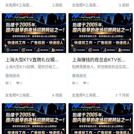
物品归个人所得。招聘夜总会KTV
女兔帮®上海夜场
2 周前
女兔帮®上海夜场
3 周前
礼仪，期待加入。
招聘网
招聘网
上海大型KTV直聘礼仪模特–
上海赚钱的夜总会KTV长期
无押金包食宿
招聘日结包住-保证上班-无
上海大型KTV招聘，提供日结工
别再羡慕他人，抓住眼前机会实现
资，确保员工及时获得报酬。工作
押金
财富梦想。我们提供高薪、生意火
夜场资讯
夜场资讯
环境充满音乐与活力，氛围热情。
爆的平台，拥有优秀团队和豪华环
公司重视员工，提供培训与发展机
境，客流量大，回报丰厚。客人非
2
0
2
0
会，并享有丰富福利。适合寻求活
富即贵，出手阔绰，更有报销路费
力环境及即时回报者。
福利。招聘模特，工作轻松简单，
女兔帮®上海夜场
4 周前
女兔帮®上海夜场
1 个月前
只需提供点歌、倒酒等服务，营造
招聘网
招聘网
娱乐氛围。18-28岁女孩，形象气质
佳，工资日结15-35元，高薪不是
梦。工作时间晚上8点至