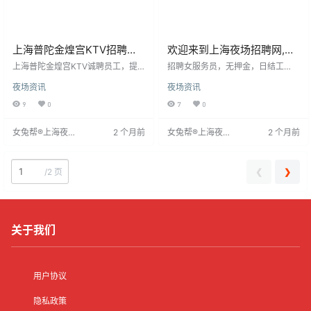
上海普陀金煌宫KTV招聘模
欢迎来到上海夜场招聘网,上
特礼仪生意好不白跑
海夜场招聘信息发布专业网
上海普陀金煌宫KTV诚聘员工，提
招聘女服务员，无押金，日结工
供日结工资，确保及时获得劳动报
站！
资。要求年龄18-30岁，身高160c
夜场资讯
夜场资讯
酬。作为市内热门KTV，我们营造
m以上，形象佳，热情大方，能适应
音乐、欢笑的活力工作环境，珍视
夜班。有KTV经验者优先，无经验
9
0
7
0
每位员工。选择我们，您将享受无
免费培训。工作轻松，无压力。
与伦比的工作氛围，灵活的日结工
女兔帮®上海夜场
2 个月前
女兔帮®上海夜场
2 个月前
资制度，以及专业的培训和发展机
招聘网
招聘网
会。此外，我们提供员工优惠、节
假日福利等丰富待遇，助力员工成
长与享受。加入我们，体验快乐工
❮
❯
/
2 页
作，实现价值
关于我们
用户协议
隐私政策