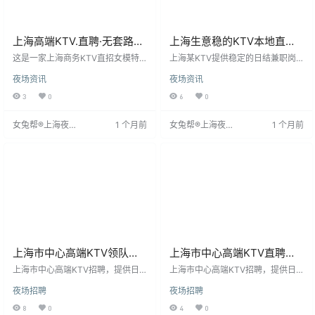
上海高端KTV.直聘·无套路真
上海生意稳的KTV本地直招
诚以待!
无套路真诚以待
这是一家上海商务KTV直招女模特
上海某KTV提供稳定的日结兼职岗
的招聘信息，面向全国，年龄18-33
位，要求女性18-33岁，身高160c
夜场资讯
夜场资讯
周岁，净身高160CM以上，有无经
m以上（形象优秀者可放宽），具备
验均可。公司提供免费培训和包住
良好形象气质和服务意识。工作时
3
0
6
0
宿（不收押金），工资日结，无任
间为每晚7点至凌晨1点，持续4-5小
何中介费用。强调无押金、无费
时，具体以客人为准。无经验者提
女兔帮®上海夜场
1 个月前
女兔帮®上海夜场
1 个月前
用，保护隐私，并报销外地女孩路
供带薪培训，外地应聘者安排住
招聘网
招聘网
费。提醒求职者注意网上虚假招
宿。工作着装为便服，无需特殊经
聘，该公司真实可靠，可联系周
验，只需认真工作。该岗位待遇和
哥。
住宿条件在夜场中较为优越
上海市中心高端KTV领队在
上海市中心高端KTV直聘礼
线招聘；无压力好上班
仪模特，贴心亲自带人
上海市中心高端KTV招聘，提供日
上海市中心高端KTV招聘，提供日
结工资，确保员工及时获得报酬。
结工资，确保员工及时获得报酬。
夜场招聘
夜场招聘
作为热门KTV，我们致力于优质服
作为市内热门KTV，我们致力于优
务，珍视每位员工。工作环境充满
质服务，珍视每位员工。工作环境
8
0
4
0
音乐与活力，氛围热情。除日结工
充满音乐与活力，氛围热情。除日