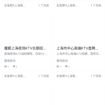
住宿。形象突出者可放宽身高限
制度灵活，让员工收入及时到账。
女兔帮®上海夜场
1 个月前
女兔帮®上海夜场
1 个月前
制。工作轻松，只需保持自身品牌
我们提供专业培训与发展机会，帮
招聘网
招聘网
形象。适合想改变工作环境、认真
助员工提升技能。此外，还有员工
工作赚钱的人，待遇住宿条件优
优惠、节假日福利等丰富待遇，关
越，值得考虑。
怀员工成长。加入我们，体验快乐
工作，享受丰厚回报。
魔都上海夜场KTV长期招聘,
上海市中心高端KTV直聘礼
生意稳定好上班
仪模特/上下班专车接送
高端夜场KTV诚招模特，日结15-35
上海市中心高端KTV招聘，提供日
元，不压钱，工资日结，公司直
结工资，确保员工及时获得报酬。
夜场资讯
夜场资讯
招，免费住宿，工作时间19:30-24:
作为市内热门KTV，我们致力于优
00。环境好，客源稳定，无中介
质服务，珍视每位员工。工作环境
5
0
6
0
费，安全保密。抓住机会，轻松赚
充满音乐与活力，氛围热情。除日
钱，改变命运。添加微信咨询。
结工资外，还提供员工优惠、节假
女兔帮®上海夜场
1 个月前
女兔帮®上海夜场
1 个月前
日福利等丰富待遇。我们注重员工
招聘网
招聘网
培训与发展，提供专业机会，助力
职业成长。加入我们，体验快乐工
作，获得及时回报。