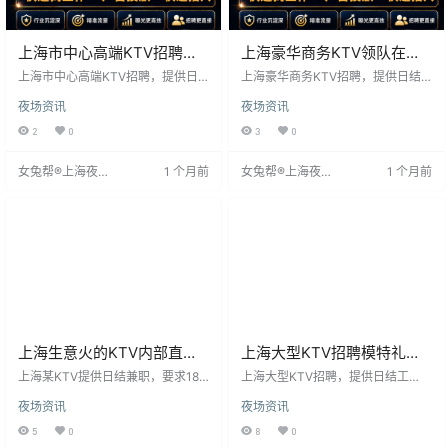
上海市中心高端KTV招聘模
上海豪华商务KTV领队在线
特礼仪-大量缺人
招聘/上下班专车接送
上海市中心高端KTV招聘，提供日
上海豪华商务KTV招聘，提供日结
结工资，确保员工及时获得报酬。
工资，确保员工及时获得报酬。作
夜场资讯
夜场资讯
作为市内热门KTV，我们致力于优
为上海市热门KTV，我们致力于优
质服务，珍视每位员工。工作环境
质服务，珍视每位员工。工作环境
2
0
3
0
充满音乐与活力，氛围热情。除日
充满音乐与活力，氛围独特。除日
结工资外，还提供员工优惠、节假
结工资外，还提供员工优惠、节假
女兔帮®上海夜场
1 个月前
女兔帮®上海夜场
1 个月前
日福利等多样化待遇。我们注重培
日福利等多样化待遇，并注重员工
招聘网
招聘网
训与发展，为员工提供成长机会，
培训与发展，助力职业成长。加入
助力职业发展。加入我们，体验快
我们，体验快乐工作，获得及时回
乐工作，获得及时回报。
报。
上海生意火的KTV内部直招·
上海大型KTV招聘模特礼仪/
无套路真诚以待·
上下班专车接送
上海某KTV提供日结兼职，要求18-
上海大型KTV招聘，提供日结工
33岁，身高160以上，形象气质
资，确保员工及时获得报酬。作为
夜场资讯
夜场资讯
佳，服务意识强。工作时间为晚7点
市内热门KTV，我们致力于优质服
至凌晨1点，时长4-5小时。无经验
务，珍视每位员工。工作环境充满
5
0
8
0
者提供带薪培训，外地应聘者安排
音乐与活力，氛围热情。日结工资