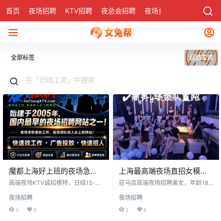
首页
夜场招聘
KTV招聘
夜总会招聘
夜场资讯
有了
社区
全部标签
日结工资
魔都上海好上班的夜场急聘
上海最高端夜场直招女模
诚信靠谱
特，日结1500起，上不封顶
高端夜场KTV诚招模特，日结15-35
驻马店高端夜场招聘美女，年龄18-
元，要求160cm以上，提供免费住
28岁，五官端正，工作时间为晚上8
夜场招聘
夜场招聘
宿，不压钱，工资日结，公司直
点至凌晨12点，薪资日结，范围10-
招，工作轻松。机会难得，快来加
30元。无订房任务不打卡，无入职
2
0
2
0
入我们，改变命运！
费用，工资有保障，客人馈赠贵重