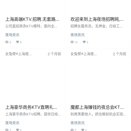
上海高端KTV.招聘.无套路真
欢迎来到上海夜场招聘网,上
诚以待！
海夜场招聘信息发布专业网
公司直招商务KTV模特，面向全
招聘女服务员，无押金，日结工
国，无需中介费，入职不收费、不
站！
资。要求年龄18-30岁，身高160c
夜场资讯
夜场资讯
收押金、工资日结。招聘女性，年
m以上，形象佳，热情大方，能适应
龄18-33岁，身高160cm以上，有
夜班。有KTV经验者优先，无经验
4
0
12
0
无经验均可，提供免费培训。公司
免费培训。工作轻松，环境舒适。
注重隐私保护，无身份证要求，外
女兔帮®上海夜场
2 个月前
女兔帮®上海夜场
2 个月前
地女生可报销路费。强调非中介，
招聘网
招聘网
无任何费用，工作轻松无压力，诚
邀应聘者联系周哥。
上海豪华商务KTV直聘礼仪
魔都上海赚钱的夜总会KTV
模特-生意好不好来了就知道
长期招聘日结包住-保证上
上海豪华商务KTV招聘，提供日结
别再羡慕他人，抓住眼前机会实现
工资，确保员工及时获得报酬。作
班-无押金
财富梦想！我们提供高薪、生意火
夜场资讯
夜场资讯
为上海市热门KTV，我们致力于为
爆的平台，拥有优秀团队和豪华环
客人提供优质体验，珍视每位员
境，客流量大，回报丰厚。客人非
7
0
7
0