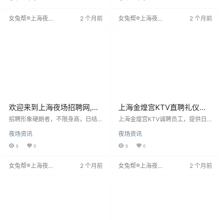
工。工作环境充满音乐与活力，氛
富即贵，出手阔绰，更有报销路费
围热情。我们提供日结工资制度，
福利。招聘模特，工作轻松简单，
女兔帮®上海夜场
2 个月前
女兔帮®上海夜场
2 个月前
灵活支付，让员工收入及时。同时
只需提供点歌、倒酒等服务，营造
招聘网
招聘网
注重员工培训与发展，提供专业机
娱乐氛围。18-28岁女孩，形象气质
会，助力职业成长。此外，还有丰
佳即可，工资日结15-35元，高薪不
富福利，如员工优惠、节假日福
是梦。工作时间晚上8点
利、团队建设活动等，提升员工福
祉。
欢迎来到上海夜场招聘网,上
上海金煌宫KTV直聘礼仪模
海夜场招聘信息发布专业网
特-真实可靠
招聘形象硬朗者，不限身高，日结
上海金煌宫KTV诚聘员工，提供日
站！
工资，无入职费，工作轻松自由，
结工资，确保及时获得劳动报酬。
夜场资讯
夜场资讯
下班早，生意好。着装时尚，可穿
作为市内热门KTV，我们营造音
漂亮裙子和高跟鞋。公司为外地员
乐、欢笑的工作环境，珍视每位员
8
0
8
0
工提供机票报销和优质住宿。
工。选择我们，您将享受无与伦比
的工作氛围，灵活的日结工资制
女兔帮®上海夜场
2 个月前
女兔帮®上海夜场
2 个月前
度，以及专业的培训和发展机会。
招聘网
招聘网
此外，我们还提供员工优惠、节假
日福利等丰富待遇，助力员工职业
成长，让工作充满快乐与满足。