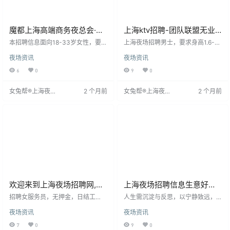
魔都上海高端商务夜总会·诚
上海ktv招聘-团队联盟无业
信招聘.日结无任务
绩要求
本招聘信息面向18-33岁女性，要求
上海夜场招聘男士，要求身高1.6-1.
形象得体、身高156cm以上，全国
8米，年龄18-28岁，学历不限，形
夜场资讯
夜场资讯
直招。工作为KTV服务员，主要在
象佳。薪资准时，助求职者发展。
夜间工作，接待素质高的成功人
招聘无需经验，注重形象，建议穿
6
0
9
0
士。公司报销全程路费、食宿，包
着清爽长裙。面试前需添加微信咨
上班，无押金、管理费、服装费。
询，确认资格后通知面试。公司业
女兔帮®上海夜场
2 个月前
女兔帮®上海夜场
2 个月前
提供带薪培训，无需经验。工作环
务繁忙，请勿打扰。岗位无需表
招聘网
招聘网
境规范，保障信息安全，形象不足
演，工作轻松，下班早，生意好。
者可安排至其他场所。夜场收入
高，机遇留给有计划者，鼓励
欢迎来到上海夜场招聘网,上
上海夜场招聘信息生意好无
海夜场招聘信息发布专业网
压力日结可兼职
招聘女服务员，无押金，日结工
人生需沉淀与反思，以宁静致远，
站！
资。要求年龄18-30岁，身高160c
在得失中升华。向前看怀揣梦想，
夜场资讯
夜场资讯
m以上，形象佳，热情大方，能适应
向后看检验修正，保持坦然心态，
夜班。有KTV经验者优先，无经验
从容面对生活苦乐与起落。快乐源
7
0
9
0
免费培训。工作轻松，无压力。
于少计较，乐观来自知足。某公司