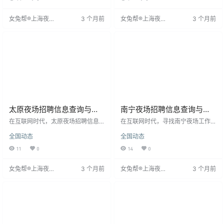
辨别，确认其合法合规，警惕高薪
认识你们仍是不悔的宝贵经历。愿
承诺等虚假信息。尽管存在风险，
你们永远幸福，无论顺境逆境，我
女兔帮®上海夜场
3 个月前
女兔帮®上海夜场
3 个月前
夜场仍吸引众多女生因收入和实现
都会默默关注。
招聘网
招聘网
梦想的机会而加入。模特在与客户
交流时，常使用“我们”营造亲切感。
太原夜场招聘信息查询与职
南宁夜场招聘信息查询与职
业选择
业选择指南
在互联网时代，太原夜场招聘信息
在互联网时代，寻找南宁夜场工作
随处可见，应聘者只需在线申请即
信息十分便捷，只需输入关键词即
全国动态
全国动态
可快速获得工作机会。夜场工作环
可获取招聘信息并申请。虽然有人
境优越，四季舒适，客人素质高，
担心其正规性和待遇，但夜场环境
11
0
14
0
适合喜欢促销酒水、从事模特工作
通常比想象中好，且客人素质较
的人。招聘信息清晰，应聘无需费
高。夜场工作种类多样，适合不同
女兔帮®上海夜场
3 个月前
女兔帮®上海夜场
3 个月前
用，可免费尝试，不满意可随时离
人，尤其是喜欢促销酒水的女性，
招聘网
招聘网
开。这是一个很好的工作机会，错
模特职位会很适合。招聘信息已很
过可能不再有。
明确，无需犹豫，加入无需费用。
建议勇敢尝试，南宁夜场或许能提
供不一样的职业舞台。