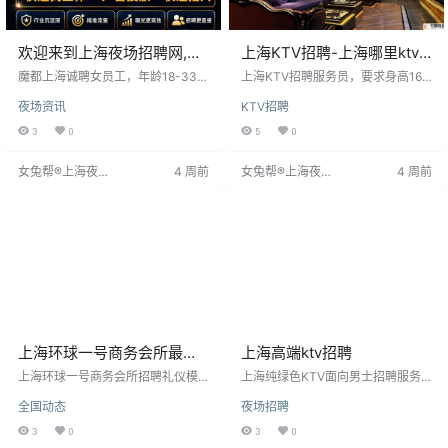
欢迎来到上海夜场招聘网,上
上海KTV招聘-上海哪里ktv
海夜场招聘信息发布专业网
招聘梦想启航
魔都上海诚聘女员工，年龄18-33
上海KTV招聘服务员，要求身高162
站！
岁，身高155以上，颜值有气质即
cm以上，形象良好，工作时间为每
夜场资讯
KTV招聘
可。工作简单，日结薪30-40元，
晚8点至12点。薪资从20元起，高
无需经验，面试成功当天可上班。
薪，收入与工作表现挂钩。主要职
3
0
5
0
提供免费住宿、上下班接送，无押
责为点歌、倒酒，营造氛围促进销
金，工资现结。公司实力雄厚，20
售。公司业务量排名前三，提供稳
女兔帮®上海夜场
4 周前
女兔帮®上海夜场
4 周前
年经验，多家夜场联盟合作，靠谱
定工作保障。工作灵活，适合追求
招聘网
招聘网
诚信，无杂费。
生活品质者。立即加入，共创未
来。详情见女兔帮®上海夜场招聘
网。
上海环球一号商务会所最新
上海高端ktv招聘
礼仪模特招聘-包食宿拒绝套
上海环球一号商务会所招聘礼仪模
上海纯绿色KTV面向男士招聘服务
路
特，面向夜场、KTV等娱乐场所，
员，无需中介，提供岗前培训。招
全国动态
夜场招聘
提供包食宿福利，无任何套路。招
聘期间无额外费用，提供住宿和车
聘要求简单，户籍学历不限，支持
费报销，确保员工安心工作。工资
3
0
3
0
兼职，工资日结。公司保障员工隐
与资质挂钩，收入可靠，可兼职。