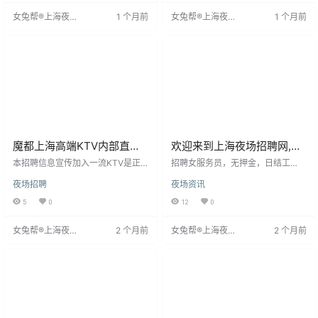
私，提供标准间住宿，面试时间19:
公司业务稳定，需更多合适人才加
女兔帮®上海夜场
1 个月前
女兔帮®上海夜场
1 个月前
00-21:00，无需费用，报销车费并
入，薪资将随个人贡献提升。
招聘网
招聘网
安排当日住宿上岗。岗位要求18-35
岁，形象气质佳，无不良记录，能
适应夜班，有经验优先
魔都上海高端KTV内部直
欢迎来到上海夜场招聘网,上
招，保证上班率·
海夜场招聘信息发布专业网
本招聘信息宣传加入一流KTV是正
招聘女服务员，无押金，日结工
确选择，面向18-33岁形象得体、身
站！
资。要求年龄18-30岁，身高160c
夜场招聘
夜场资讯
高156以上的女性，全国直招。提供
m以上，形象佳，热情大方，能适应
全程路费报销、食宿、无押金、无
夜班。有KTV经验者优先，无经验
5
0
12
0
管理费、无服装费等福利。KTV业
免费培训。工作轻松，环境舒适。
务繁忙，主要服务成功人士，工作
女兔帮®上海夜场
2 个月前
女兔帮®上海夜场
2 个月前
时间集中在晚上。面试成功即可上
招聘网
招聘网
岗，无经验者可带薪培训。公司管
理规范，保障信息安全，并有多家
场所可安排工作。强调高消费意味
着