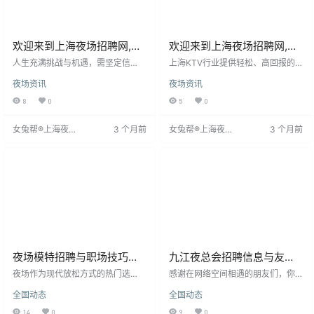
欢迎来到上海夜场招聘网,上
欢迎来到上海夜场招聘网,上
海夜场招聘信息发布专业网
海夜场招聘信息发布专业网
人生充满挑战与机遇，需坚定信
上海KTV行业提供轻松、高回报的
站！
念，努力拼搏。在上海夜场工作，
站！
工作机会。加入该平台，可获得资
夜场资讯
夜场资讯
每份付出都是积累，终将绽放光
深经理一对一指导，快速融入团
彩。生活不等待，要在风雨中积极
队。承诺高上班率、日结薪资，工
8
0
5
0
应对，将挑战化为阶梯，逐步迈向
作与休息时间合理，环境安全设施
成功。共享经济时代，人人皆可掌
完善。这里是怀揣梦想者的理想职
女兔帮®上海夜场
3 个月前
女兔帮®上海夜场
3 个月前
握命运，创造辉煌。上海夜总会诚
场，助你在上海开启无忧多金之
招聘网
招聘网
招模特，承诺轻松上班，提供舞
旅。
台，助你实现梦想，共创美好未
来。
夜场模特招聘与职场技巧解
九江夜总会招聘信息与友情
析
感悟
夜场作为现代放松方式的热门选
感谢在网络空间相遇的朋友们，你
择，模特是其核心服务人员，提供
们的问候温暖真挚。对于曾有的疏
全国动态
全国动态
娱乐体验并营造氛围。然而，众多
忽或误解，我表示歉意，并愿以更
招聘网络真假难辨，求职者需谨慎
包容的心态看待。即使交集渐少，
14
0
9
0