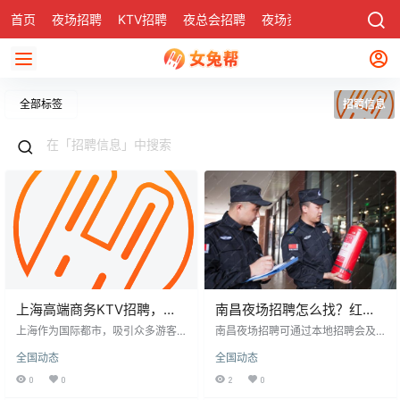
首页
夜场招聘
KTV招聘
夜总会招聘
夜场资讯
有了
社区
全部标签
招聘信息
上海高端商务KTV招聘，寻
南昌夜场招聘怎么找？红谷
觅热爱音乐、充满激情的你​
滩场子真实信息分享
上海作为国际都市，吸引众多游客
南昌夜场招聘可通过本地招聘会及
与创业者，其夜场KTV行业尤为活
网络渠道。招聘会多在红谷滩，可
全国动态
全国动态
跃。现招聘包厢服务员，要求形象
面对面了解场子情况，安全但需留
气质佳、沟通能力强，适应夜间工
意时间；网络招聘需筛选信息，警
0
0
2
0
作。薪资日结800-1500元，工作灵
惕中介及虚假待遇，正规场子会明