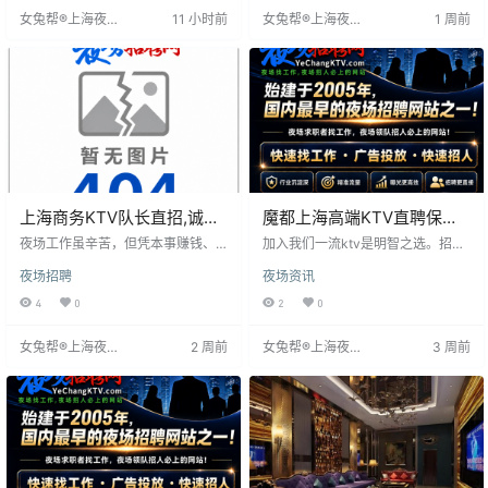
活，月休八天。提供报销探亲路
确薪资结算方式，无需押金。
女兔帮®上海夜场
11 小时前
女兔帮®上海夜场
1 周前
费、免费宿舍等福利，无押金无杂
招聘网
招聘网
费，诚邀加入。
上海商务KTV队长直招,诚信
魔都上海高端KTV直聘保证
靠谱
上班率！！
夜场工作虽辛苦，但凭本事赚钱、
加入我们一流ktv是明智之选。招聘
历练人情百态值得。关键是找靠谱
18-33岁形象得体女性，身高156以
夜场招聘
夜场资讯
领队，我们免费、福利好，不问学
上，全国直招，报销全程费用、食
历经验，只求上进心。提供住宿、
宿，无押金、管理费、服装费。工
4
0
2
0
护送、高薪、公平试台、优越环境
作晚班，服务成功人士，素质高，
等保障，无任何费用套路。抓住机
面试即上岗，提供带薪培训。管理
女兔帮®上海夜场
2 周前
女兔帮®上海夜场
3 周前
会，改变命运！
规范，保障信息安全，形象不足者
招聘网
招聘网
可安排其他场所。夜场机遇给有计
划者，高消费意味着高收入，上夜
班收入较高。