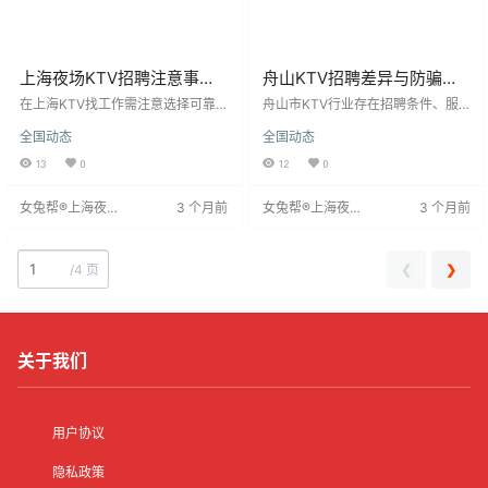
上海夜场KTV招聘注意事项
舟山KTV招聘差异与防骗指
及工作体验
南
在上海KTV找工作需注意选择可靠
舟山市KTV行业存在招聘条件、服
平台获取信息，初入时多观察学
务费等方面的显著差异。大型KTV
全国动态
全国动态
习。KTV薪资吸引人，但求职者应
对求职者身材、容貌要求较高，提
思考是否适合，通过体验工作氛
供较好环境和收入；小型KTV要求
13
0
12
0
围、观察环境评估匹配度。了解工
较低，收入虽不及大型，但仍是选
作意义，最大化利用其提供的帮
择。求职者需警惕网络上的诈骗招
女兔帮®上海夜场
3 个月前
女兔帮®上海夜场
3 个月前
助，找到适合自己的职业道路，获
聘信息，避免被收取费用。任何以
招聘网
招聘网
得经济回报与成就感。
招聘名义收费的行为均不合理，求
职者应提高防范意识。
❮
❯
/
4 页
关于我们
用户协议
隐私政策