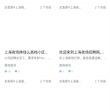
诚招夜场工作者，提供日结高薪，
女兔帮®上海夜场
2 个月前
女兔帮®上海夜场
2 个月前
要求女性年龄18-35岁，身高158以
招聘网
招聘网
上，承诺资料保密，面试需预约。
公司经验丰富，资源充足，欢迎应
聘者加入。
上海夜场挣钱么高档小区住
欢迎来到上海夜场招聘网,上
宿.xf当天结算
海夜场招聘信息发布专业网
公司招聘女员工，要求年龄18+，身
在上海夜场打拼，善良易遭误解，
高158cm起，形象良好。提供日薪1
站！
但它是珍贵礼物，应吝啬赠予值得
夜场资讯
夜场资讯
0-15元，当天结算，无押金和任何
之人。面对形形色色的人，经历挫
费用，非中介。免费培训，无需穿
折与迷茫是成长契机，磨砺意志塑
10
0
7
0
工服，可自由着装。提供住宿，环
造坚韧性格。保持善良，无畏失
境良好，拎包入住。地来返可补贴
败，每个明天都孕育无限可能。
女兔帮®上海夜场
2 个月前
女兔帮®上海夜场
2 个月前
车费。工作轻松无压力，保证健康
招聘网
招聘网
安全。欢迎实地考察或试岗。