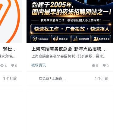
：轻松工
上海高端商务夜总会·新年火热招聘.无
套路真诚以待
要求女性身
上海高端商务夜总会招聘18-33岁兼职，要求身
尚。薪资日
高156以上，形象气质好，服务意识强。工作时
4
0
夜场资讯
5
0
提供机票报
间为每晚7点至1点，4-5小时，面试合格当天上
户素质高，
班，无经验者提供带薪培训，外地者安排住宿。
穿工服，鼓
形象优异者可放宽身高。工作轻松，待遇住宿条
1 个月前
女兔帮®上海夜场
1 个月前
标准正相
件优越，适合想稳定赚钱者。
招聘网
小，工作轻