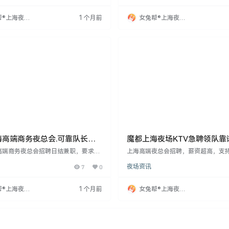
供一对一安排和化妆支持，工资日结。
供带薪培训，外地者安排住宿。形象
，实现经济独立，绽放自信魅力！面试
宽身高。工作轻松，只需保持自身品
帮®上海夜场
1 个月前
女兔帮®上海夜场
八点至十二点，联系吕哥。
遇住宿条件优越，适合想稳定赚钱者
网
招聘网
海高端商务夜总会.可靠队长直
魔都上海夜场KTV急聘领队靠
自由可兼职
高端商务夜总会招聘日结兼职，要求女
上海高端夜总会招聘，薪资超高，支
6以上，年龄18-33岁，形象气质好，
结工资。要求年满18周岁，身高160
7
0
夜场资讯
。工作时间为每晚7点至1点，持续4-
象气质佳。提供专业培训，保护隐私
无经验者提供带薪培训，外地应聘者安
客人。面试时间晚上八点至十二点，
形象特别优秀者可放宽身高要求。工作
帮®上海夜场
1 个月前
女兔帮®上海夜场
重个人品牌形象。适合想改变工作环
网
招聘网
工作赚钱的人，待遇住宿条件较好，值