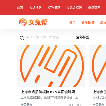
首页
夜场招聘
KTV招聘
夜总会招聘
夜场资讯
首页
浦东招聘
嘉
全部标签
上海夜场招聘模特 KTV高薪诚聘疑问
上海夜
多？
事
上海夜经济回暖，高端KTV客流显著增长，尤以
本KTV
静安、长宁核心商圈为甚，受高净值客户回归及
18-30
全国动态
1
0
全国动态
长三角商务复苏驱动。这些场所对服务人员形
结15-2