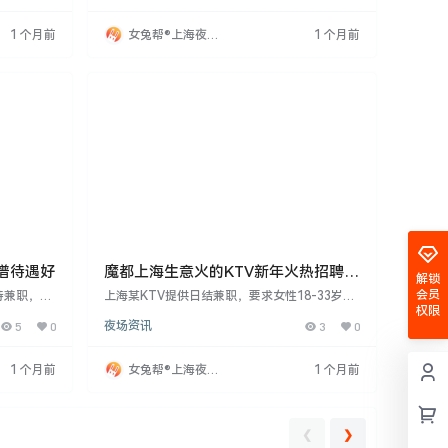
突出者可放
私，确保安全。快来加入我们，实现经济独立，
牌形象。待
绽放光芒！面试时间晚上八点至十二点，联系吕
1 个月前
女兔帮®上海夜场
1 个月前
。
哥。
招聘网
谱待遇好
魔都上海生意火的KTV新年火热招聘·
解锁
无套路真诚以待!
会员
持兼职，日
上海某KTV提供日结兼职，要求女性18-33岁，
权限
cm以上，形
身高156cm以上，形象气质佳，服务意识强。工
5
0
夜场资讯
3
0
，精挑细选
作时间为每晚7点至凌晨1点，时长4-5小时。无
联系吕哥。
经验者提供带薪培训，外地应聘者安排住宿。形
象突出者可放宽身高限制。工作便服，无需特殊
1 个月前
女兔帮®上海夜场
1 个月前
经验，适合想改变工作环境、认真工作赚钱的
招聘网
人。待遇住宿条件在夜场中较好，适合稳定工作
者。
❮
❯