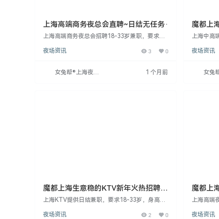
上海高端商务夜总会直聘~日结无任务·
魔都上
领新人
上海高端商务夜总会招聘18-33岁兼职，要求身
上海中高端
高160以上，形象气质好，服务意识强。工作时
求身高1
夜场资讯
3
0
夜场资讯
间为每晚7点至1点，时长4-5小时。无经验者提
作时间为晚
供带薪培训，外地应聘者安排住宿。形象突出者
验者提供
可放宽身高要求。工作环境好，待遇优厚，适合
者可放宽
女兔帮®上海夜场
1 个月前
女兔
想改变现状、认真工作的人。
越，适合
招聘网
招聘
魔都上海生意稳的KTV新年火热招聘无
魔都上
套路真诚以待
管理费
上海KTV提供日结兼职，要求18-33岁，身高16
上海高端
0以上，形象气质佳，服务意识强。工作时间为
会，支持
夜场资讯
2
0
夜场资讯
晚7点至凌晨1点，时长4-5小时。无经验者提供
周岁，身高