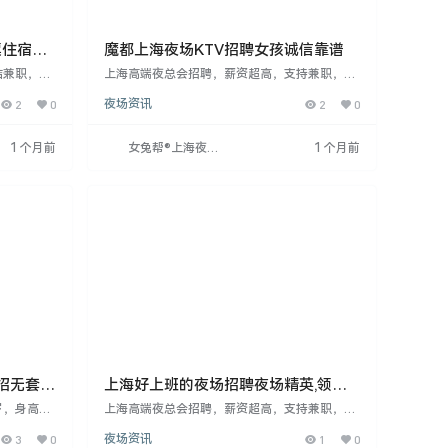
票住宿全
魔都上海夜场KTV招聘女孩诚信靠谱
结兼职，要
上海高端夜总会招聘，薪资超高，支持兼职，日
意识强。工
结工资。面向18岁以上，身高160cm以上，形象
2
0
夜场资讯
2
0
时，面试合
气质佳者，提供专业培训，保障隐私安全。面试
训，外地应
时间晚上八点至十二点，联系吕哥。
高限制。工
1 个月前
女兔帮®上海夜场
1 个月前
想稳定赚钱
招聘网
招无套路
上海好上班的夜场招聘夜场精英,领队
靠谱待遇好
岁，身高16
上海高端夜总会招聘，薪资超高，支持兼职，日
作时间为
结工资。要求年满18周岁，身高160cm以上，形
3
0
夜场资讯
1
0
无经验者提
象气质佳。提供专业培训和化妆支持，保护隐