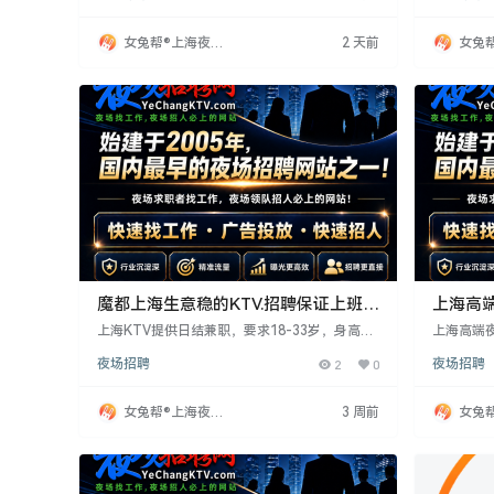
象、情绪价值及跨文化沟通能力要求高。从业者
活，环境
需具备察言观色、预判需求等高维能力，掌握实
手。
女兔帮®上海夜场
2 天前
女兔
用技巧如酒水知识、多语言沟通及破冰方法，并
招聘网
招聘
建立个人风格标签。
魔都上海生意稳的KTV.招聘保证上班
上海高
率！
上海KTV提供日结兼职，要求18-33岁，身高16
上海高端
0以上，形象气质佳，服务意识强。工作晚7点至
结工资。1
夜场招聘
2
0
夜场招聘
1点，时长4-5小时。无经验者提供带薪培训，外
佳即可。
地者安排住宿。形象突出者可放宽身高。待遇住
来加入，
宿条件优越，适合认真工作赚钱者。
女兔帮®上海夜场
3 周前
女兔
招聘网
招聘