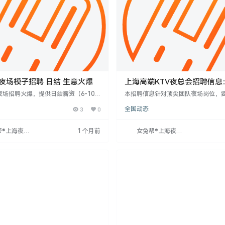
v夜场模子招聘 日结 生意火爆
上海高端KTV夜总会招聘信息
作，无需过量饮酒
夜场招聘火爆，提供日结薪资（6-10
本招聘信息针对顶尖团队夜场岗位，
低保底1-3元），工作环境正规高端，
高160cm以上，形象气质佳，注重时
3
0
全国动态
能力强者。男性需形象气质出众。招聘
结，15-20元起，月收入上不封顶，
，无中介，免费住宿可选。严格审核年
销和优美宿舍。工作无任务压力，客
岁以上），禁止未成年人。公司注重安全
住宿条件优越。上班时间灵活，无需
帮®上海夜场
1 个月前
女兔帮®上海夜场
要求诚信守规，鼓励提升能力。
励追求高收入的求职者。薪资与个人
网
招聘网
关，日薪可达1300-1500元，竞争
松，