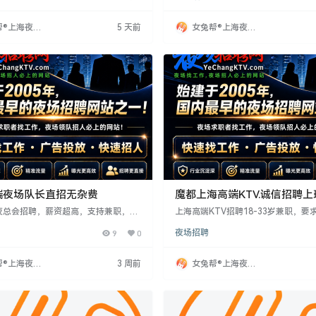
轻松，与多场所有合作，助您快速上
合想改变环境、认真工作的人。
帮®上海夜场
5 天前
女兔帮®上海夜场
网
招聘网
端夜场队长直招无杂费
魔都上海高端KTV.诚信招聘
兼职
夜总会招聘，薪资超高，支持兼职，日
上海高端KTV招聘18-33岁兼职，要求
8岁以上，身高160cm以上，形象气质
以上、形象气质好，服务意识强。工作
9
0
夜场招聘
提供专业培训，保护隐私，无熟人。快
点，时长4-5小时，面试合格当天上
实现经济独立，绽放光芒！
者提供带薪培训，外地者安排住宿。
可放宽身高。待遇住宿条件优越，适
帮®上海夜场
3 周前
女兔帮®上海夜场
作、想改变现状者。
网
招聘网