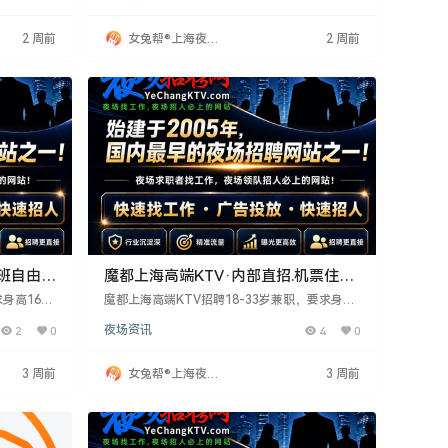
训及住宿。无经验者亦可，待遇优厚，适合想改
变环境、认真工作的人。
2 周前
女兔帮®上海夜场
2 周前
招聘网
上班自由可
魔都上海高端KTV·内部直招.机票住宿
全安排
身高160
魔都上海高端KTV招聘18-33岁兼职，要求身高
晚7点至1
156以上，形象气质好，服务意识强。工作时间
2
0
夜场资讯
4
0
岗。无经验
为晚7点至1点，4-5小时，面试合格当天上班，
形象突出者
无经验者带薪培训，外地者安排住宿。待遇住宿
合认真工
条件优，适合想稳定赚钱者。
3 周前
女兔帮®上海夜场
3 周前
招聘网