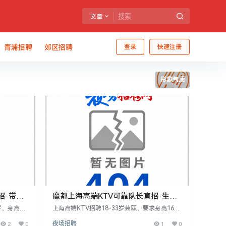
文章
青浦招聘
郊区招聘
登录
快速注册
形象气质
招·带领
魔都上海高端KTV可靠队长直招·生意
爆好·
岁，身高15
上海高端KTV招聘18-33岁兼职，要求身高160
，4-5小
以上、形象气质佳、服务意识强。工作晚7点至1
2
0
夜场招聘
1
0
待遇好，适
点，4-5小时，面试合格当天上班，提供带薪培