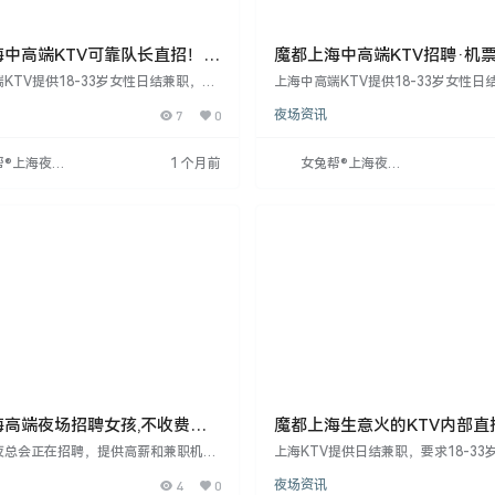
海中高端KTV可靠队长直招！带
魔都上海中高端KTV招聘·机
有丰厚红包
安排
KTV提供18-33岁女性日结兼职，要
上海中高端KTV提供18-33岁女性日
60以上、形象气质佳、服务意识强。工
求身高160以上、形象气质好、服务
7
0
夜场资讯
7点至凌晨1点，时长4-5小时。无经
作时间为每晚7点至1点，时长4-5小
带薪培训，外地者安排住宿。形象突出
格后即可上岗。无经验者提供带薪培
身高。工作环境好，待遇住宿条件优
聘者安排住宿。形象优秀者可放宽身
帮®上海夜场
1 个月前
女兔帮®上海夜场
认真工作、想改变现状者。
作环境好，待遇住宿条件优越，适合
网
招聘网
的年轻人。
海高端夜场招聘女孩,不收费无
魔都上海生意火的KTV内部直
真诚以待！
夜总会正在招聘，提供高薪和兼职机
上海KTV提供日结兼职，要求18-33
零基础者快速上手。招聘对象需年满18
0以上，形象气质佳，服务意识强。工
4
0
夜场资讯
160cm以上，形象佳。公司注重隐私
每晚7点至凌晨1点，时长4-5小时。