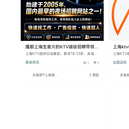
魔都上海生意火的KTV诚信招聘带领新
上海kt
人有丰厚红包·
上海KTV提供日结兼职，要求18-33岁，身高16
上海KTV
0以上，形象气质佳，服务意识强。工作晚7点至
元/日，最
夜场资讯
3
0
全国动态
1点，4-5小时，面试合格当天上班。无经验者带
适合沟通
薪培训，外地者安排住宿。形象优异者可放宽身
流程透明
高。待遇住宿条件优越，适合想稳定赚钱者。
龄（18
女兔帮®上海夜场
3 周前
女兔
与发展，
招聘网
招聘