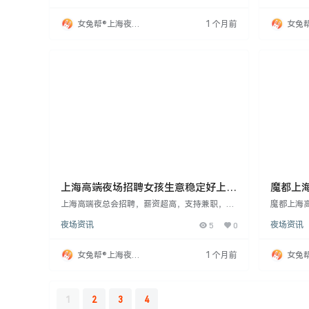
带薪培训，外地者安排住宿。形象突出者可放宽
保护，提
身高。工作轻松，只需保持自身品牌形象。适合
快来加入
女兔帮®上海夜场
1 个月前
女兔
想改变环境、认真工作赚钱的人，待遇住宿条件
时间晚上
招聘网
招聘
在夜场中较好。
上海高端夜场招聘女孩生意稳定好上
魔都上
班!
招.上班
上海高端夜总会招聘，薪资超高，支持兼职，日
魔都上海
结工资。面向18岁以上，身高160cm以上，形象
性身高15
夜场资讯
5
0
夜场资讯
气质佳者，提供专业培训，保障隐私安全。快来
服务意识强
加入，实现经济独立，绽放光芒！
5小时。
排住宿。
女兔帮®上海夜场
1 个月前
女兔
便服，注
招聘网
招聘
境、认真
得考虑。
1
2
3
4