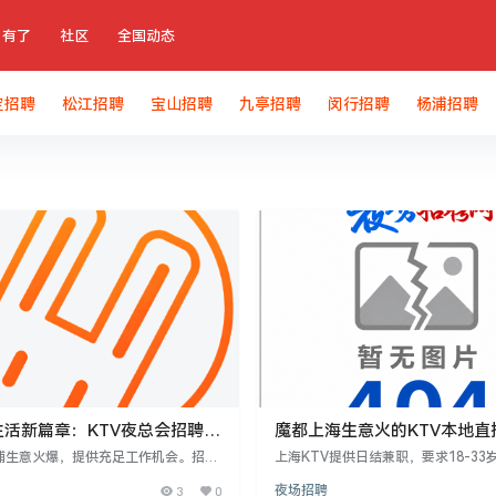
有了
社区
全国动态
定招聘
松江招聘
宝山招聘
九亭招聘
闵行招聘
杨浦招聘
生活新篇章：KTV夜总会招聘启
魔都上海生意火的KTV本地直
新人有丰厚红包
店铺生意火爆，提供充足工作机会。招聘
上海KTV提供日结兼职，要求18-33
岁女性，形象佳，提供新人培训。薪资日
6以上，形象气质佳。工作晚7点至1点
3
0
夜场招聘
0元起，报销路费，提供住宿。工作灵
时，无经验者带薪培训，安排住宿。