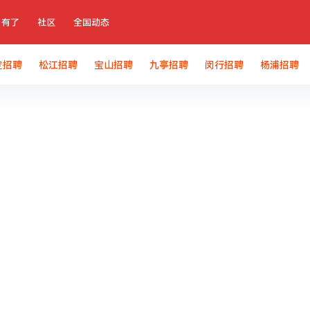
有了
社区
全国动态
定招聘
松江招聘
宝山招聘
九亭招聘
闵行招聘
杨浦招聘