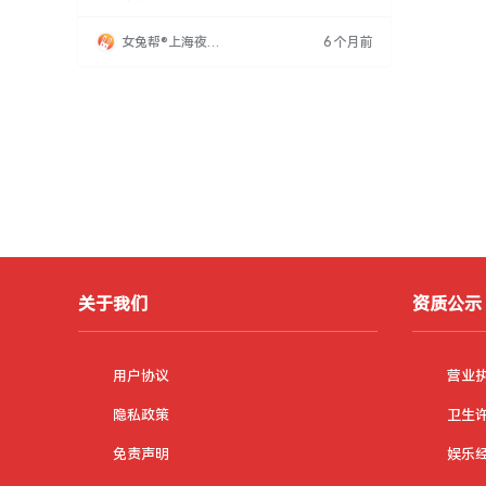
多客户，为模特提供收入可观、时间自由的工
作。此类工作不仅吸引本地人才，也吸引了周边
女兔帮®上海夜场
6 个月前
城市求职者，尤其适合寻求短期收入或补充业余
招聘网
时间的人群。夜场、KTV等行业对模特需求持续
增长，招聘需求在节假日和周末更为旺盛。应聘
者需满足
关于我们
资质公示
用户协议
营业
隐私政策
卫生
免责声明
娱乐