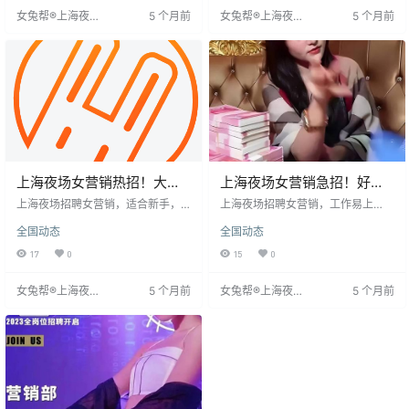
-2800元，提供上下班车。既能稳
现好有奖励。通勤便利，提供班
女兔帮®上海夜场
5 个月前
女兔帮®上海夜场
5 个月前
定赚钱，又能积累优质人脉，适合
车。工作环境舒适，客户轻松相
招聘网
招聘网
想省心打拼者。
处，下班可享受上海生活。
上海夜场女营销热招！大经
上海夜场女营销急招！好上
理带教 + 包住宿包机票，日
班 + 大经理带，日结 1600-
上海夜场招聘女营销，适合新手，
上海夜场招聘女营销，工作易上
结 1000-2800
大经理带教，快速上手。提供交
2800 还包住宿
手，有大经理带教，沟通技巧、流
全国动态
全国动态
通、住宿全包及报销，通勤便利，
程等逐步指导，新手快速适应。要
日结薪资1000-2800元，表现佳有
求年龄18-30岁，女，身高160cm
17
0
15
0
奖励。工作环境舒适，下班可享受
以上。工作环境舒适，客户素质
上海生活。适合18-30岁、160cm
高，主要与客户聊天促销、点歌、
女兔帮®上海夜场
5 个月前
女兔帮®上海夜场
5 个月前
以上女生，机会难得，快来加入我
服务。待遇优厚，日结1200-2800
招聘网
招聘网
们！
元，外地路费报销，提供住宿或补
贴，通勤有班车。上海生活便利，
夜生活丰富，工作之余可