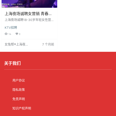
上海夜场诚聘女营销 青春活
力点亮都市夜生活
上海夜场诚聘18-30岁年轻女性营销
人员，无需经验，凭热情活力即
KTV招聘
可。工作在包厢推销酒水，营造欢
乐氛围。薪资日结1300-1800元，
14
0
提供住宿/房补及接送。工作稳定，
助经济独立、提升社交能力。西湖
女兔帮®上海夜场
7 个月前
酒吧街客源稳定，时间灵活。团队
招聘网
融洽，提供培训。看重开朗形象，
有无经验均可。上海风景美食丰
富，工作之余可享受城市生活。
关于我们
用户协议
隐私政策
免责声明
知识产权声明