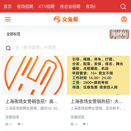
首页
夜场招聘
KTV招聘
夜总会招聘
夜场资讯
有了
社区
全部标签
夜场营销
上海夜场女营销急招！高端
上海夜场女营销热招！大经
客户单独对接 + 大经理带
理带教 + 包住宿包机票，日
上海夜场招聘女营销，面向18-30
上海夜场招聘女营销，适合新手，
教，日结 1000-2800
岁、身高160cm以上女生。工作对
结 1600-2800
大经理带教，快速上手。提供交
全国动态
全国动态
接高端商务客户，沟通轻松，大经
通、住宿支持，报销路费、包机
理手把手带教，新人易上手。福利
票、包住宿，解决外地人后顾之
21
0
12
0
优厚，包机票住宿，日结薪资1000
忧。薪资日结，1600-2800元，表