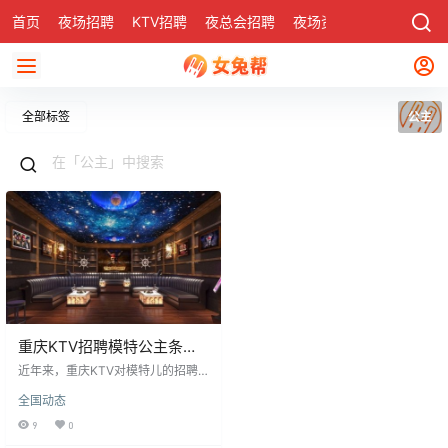
首页
夜场招聘
KTV招聘
夜总会招聘
夜场资讯
有了
社区
全部标签
公主
重庆KTV招聘模特公主条件
及需求解析
近年来，重庆KTV对模特儿的招聘
需求增加，尤其是公主职位因高收
全国动态
入吸引众多应聘者。高收入背后要
求模特提供令顾客满意的服务。需
9
0
求增加源于生活方式转变，顾客期