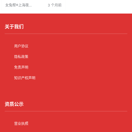
望获得贴心服务。然而，公主职位
女兔帮®上海夜场
3 个月前
竞争激烈，招聘标准严格，要求应
招聘网
聘者身高162cm以上，容貌端正，
并通过面试。获得该职位需具备外
部条件，通过选拔，并在工作中努
力满足顾客需求，以获得高收入。
关于我们
用户协议
隐私政策
免责声明
知识产权声明
资质公示
营业执照