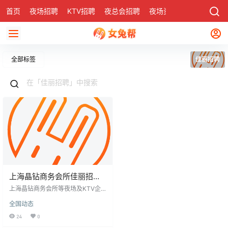
首页
夜场招聘
KTV招聘
夜总会招聘
夜场资讯
有了
社区
全部标签
佳丽招聘
上海晶钻商务会所佳丽招聘-
待遇好报销机票
上海晶钻商务会所等夜场及KTV企
业招聘佳丽、服务员等岗位，注重
全国动态
形象气质与服务能力，提供兼职或
全职选择，待遇优厚，含机票报
24
0
销、住宿补贴等福利。招聘要求年