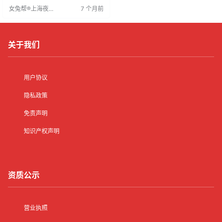
龄18-30岁，身高160cm以上，形
女兔帮®上海夜场
7 个月前
象佳，沟通能力强，有经验者优
招聘网
先。企业重视员工培训与发展，提
供完善保障。求职者应了解企业背
景，保持积极态度，提升个人竞争
力，在娱乐行业实现价值。
关于我们
用户协议
隐私政策
免责声明
知识产权声明
资质公示
营业执照