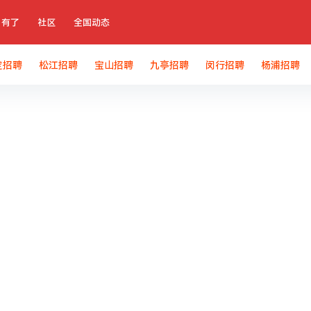
有了
社区
全国动态
定招聘
松江招聘
宝山招聘
九亭招聘
闵行招聘
杨浦招聘