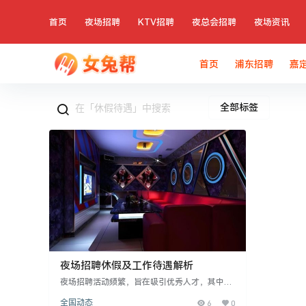
首页
夜场招聘
KTV招聘
夜总会招聘
夜场资讯
首页
浦东招聘
嘉
全部标签
夜场招聘休假及工作待遇解析
夜场招聘活动频繁，旨在吸引优秀人才，其中休
假政策是重要考量。通常每月提供约四天休假，
全国动态
6
0
具体天数依规章制度而定。夜场工作相对轻松，