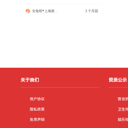
若假期不足，可获加班费保障。应聘者除关注休
假天数，还需重视薪资水平，确保符合个人期
女兔帮®上海夜场
3 个月前
望。建议应聘者通过阅读提升修养，丰富知识，
招聘网
增强工作能力与人际交往能力，为夜场工作做好
准备。
关于我们
资质公示
用户协议
营业
隐私政策
卫生
免责声明
娱乐