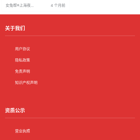
聘者，展示企业优势，提升品牌形
女兔帮®上海夜场
4 个月前
象。加大宣传力度有利于企业获得
招聘网
更多选择，通过筛选找到最适合的
员工，促进企业发展。因此，企业
应注重宣传策略制定与实施，以提
高招聘效率并提升影响力。
关于我们
用户协议
隐私政策
免责声明
知识产权声明
资质公示
营业执照