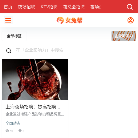
首页
夜场招聘
KTV招聘
夜总会招聘
夜场资讯
有了
社区
全部标签
企业影响力
上海夜场招聘：提高招聘效
率与企业影响力的策略
企业通过增强产品影响力和品牌意
识拓宽销售渠道、吸引加盟商，需
全国动态
采取多种宣传手段。同样，上海夜
场招聘为提高效率和筛选人才，有
13
0
效的宣传至关重要，能吸引更多应